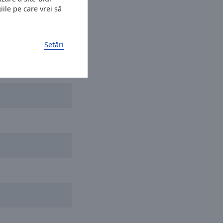
ile pe care vrei să
ić
Setări