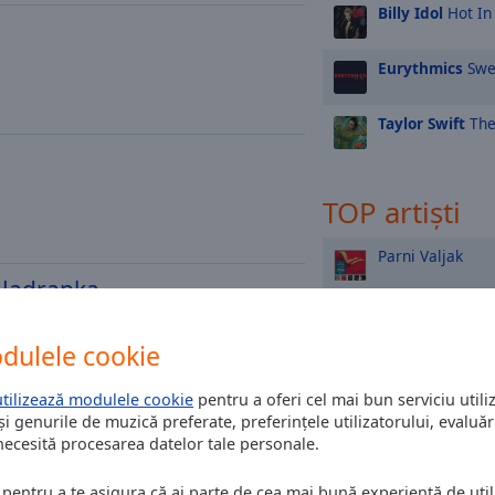
Billy Idol
Hot In 
Eurythmics
Swe
Taylor Swift
The
TOP artiști
Parni Valjak
o Jadranka
Gibonni
dulele cookie
Massimo
utilizează modulele cookie
pentru a oferi cel mai bun serviciu utiliz
și genurile de muzică preferate, preferințele utilizatorului, evaluări
Dino Dvornik
 necesită procesarea datelor tale personale.
Psihomodo Pop
 pentru a te asigura că ai parte de cea mai bună experiență de utili