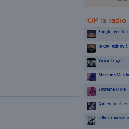
TOP la radio
Songkillers
Sup
Jakov Jozinović
Vatra
Tango
Massimo
Mali kr
Extreme
More T
Queen
Another 
Olivia Dean
Man