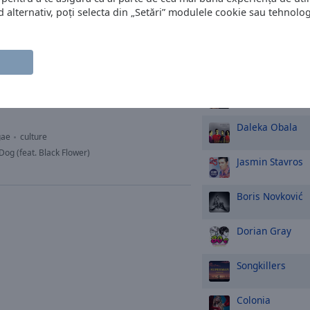
alternativ, poți selecta din „Setări” modulele cookie sau tehnologi
Oliver Dragojev
porary
Crvena Jabuka
Madonna
Daleka Obala
gae
culture
 Dog (feat. Black Flower)
Jasmin Stavros
Boris Novković
Dorian Gray
Songkillers
Colonia