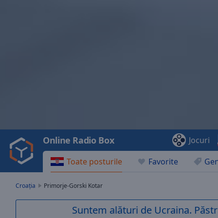
Video
Player
is
loading.
Play
Video
Online Radio Box
Jocuri
Play
Skip
Toate posturile
Favorite
Gen
Backward
Skip
Forward
Croaţia
Primorje-Gorski Kotar
Mute
Current
Suntem alături de Ucraina. Păstr
Time
0:00