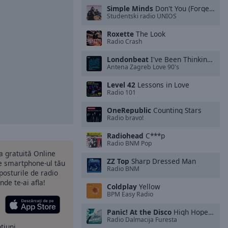
Simple Minds
Don't You (Forget About Me)
Studentski radio UNIOS
Roxette
The Look
Radio Crash
Londonbeat
I've Been Thinking About You
Antena Zagreb Love 90's
Level 42
Lessons in Love
Radio 101
OneRepublic
Counting Stars
Radio bravo!
Radiohead
C***p
Radio BNM Pop
ia gratuită Online
ZZ Top
Sharp Dressed Man
pe smartphone-ul tău
Radio BNM
 posturile de radio
nde te-ai afla!
Coldplay
Yellow
BPM Easy Radio
Panic! At the Disco
High Hopes (White Panda Remix)
Radio Dalmacija Furesta
ptiuni