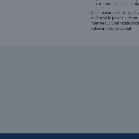
care doriți să le ascultați.
Și cel mai important - dacă v
rugăm să le povestiți despre
intermediul unei rețele socia
online împreună cu noi!