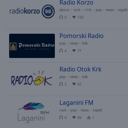
Chapters
Radio Korzo
dance
rock
r'n'b
pop
news
top40
Descriptions
0
120
descriptions
off
,
Pomorski Radio
selected
pop
news
folk
Subtitles
4
77
subtitles
settings
,
Radio Otok Krk
opens
subtitles
pop
news
talk
settings
2
62
dialog
subtitles
off
,
Laganini FM
selected
rock
pop
news
top40
0
86
1
Audio
Track