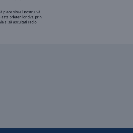
ă place site-ul nostru, vă
 asta prietenilor dvs. prin
le și să ascultați radio