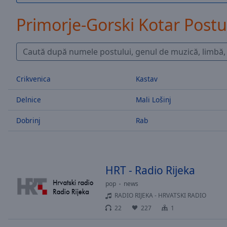
/
Duration
-:-
Primorje-Gorski Kotar Postu
Loaded
:
0.00%
0:00
Stream
Type
LIVE
Crikvenica
Kastav
Seek to
live,
Delnice
Mali Lošinj
currently
behind
live
LIVE
Dobrinj
Rab
Remaining
Time
-
-:-
HRT - Radio Rijeka
1x
Playback
pop
news
Rate
RADIO RIJEKA - HRVATSKI RADIO
22
227
1
Chapters