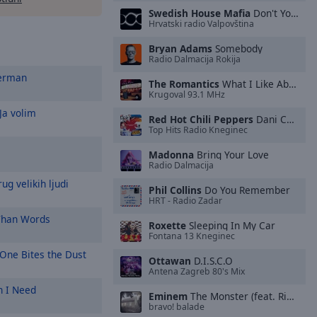
Swedish House Mafia
Don't You Worry Child (feat. John Martin)
Hrvatski radio Valpovština
Bryan Adams
Somebody
Radio Dalmacija Rokija
erman
The Romantics
What I Like About You
Krugoval 93.1 MHz
Ja volim
Red Hot Chili Peppers
Dani California
Top Hits Radio Kneginec
Madonna
Bring Your Love
Radio Dalmacija
ug velikih ljudi
Phil Collins
Do You Remember
HRT - Radio Zadar
han Words
Roxette
Sleeping In My Car
Fontana 13 Kneginec
One Bites the Dust
Ottawan
D.I.S.C.O
Antena Zagreb 80's Mix
 I Need
Eminem
The Monster (feat. Rihanna)
bravo! balade