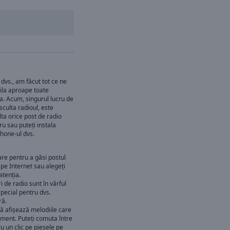
e
dvs., am făcut tot ce ne
pila aproape toate
ia. Acum, singurul lucru de
sculta radioul, este
lta orice post de radio
ru sau puteți instala
phone-ul dvs.
are pentru a găsi postul
 pe Internet sau alegeți
atenția.
 de radio sunt în vârful
 special pentru dvs.
ră.
ă afișează melodiile care
oment. Puteți comuta între
u un clic pe piesele pe