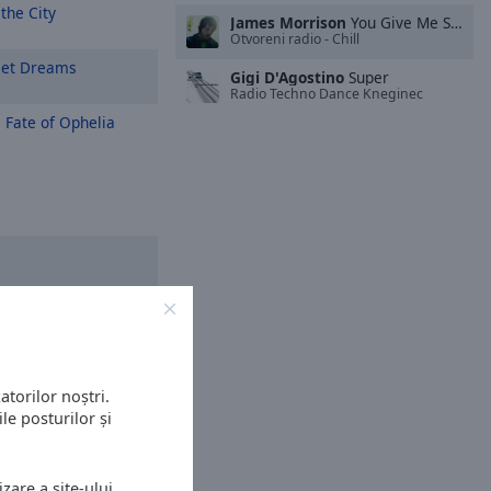
the City
James Morrison
You Give Me Something
Otvoreni radio - Chill
et Dreams
Gigi D'Agostino
Super
Radio Techno Dance Kneginec
 Fate of Ophelia
atorilor noștri.
le posturilor și
zare a site-ului