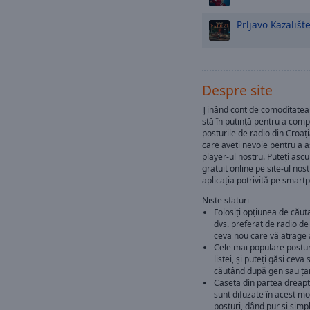
Prljavo Kazališt
Despre site
Ținând cont de comoditatea 
stă în putință pentru a com
posturile de radio din Croaț
care aveți nevoie pentru a a
player-ul nostru. Puteți ascu
gratuit online pe site-ul nost
aplicația potrivită pe smart
Niste sfaturi
Folosiți opțiunea de căut
dvs. preferat de radio de
ceva nou care vă atrage 
Cele mai populare posturi
listei, și puteți găsi ceva
căutând după gen sau ța
Caseta din partea dreapt
sunt difuzate în acest m
posturi, dând pur și simpl