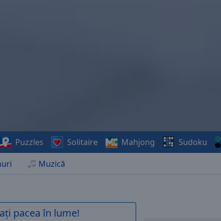
Puzzles
Solitaire
Mahjong
Sudoku
uri
Muzică
ați pacea în lume!