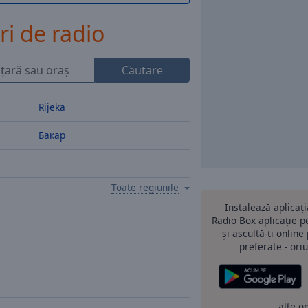
ri de radio
Căutare
Rijeka
Бакар
Toate regiunile
Instalează aplicaț
Radio Box aplicație 
și ascultă-ți online
preferate - oriu
alte o