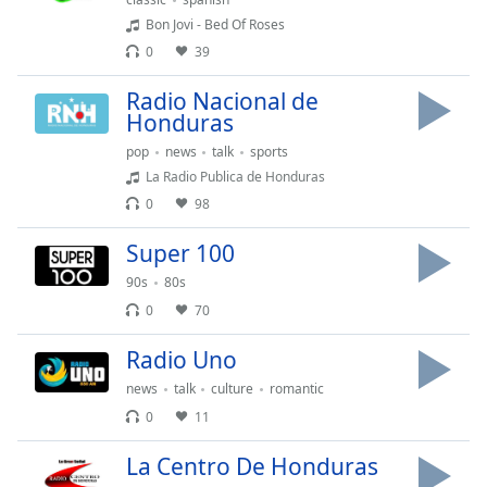
Bon Jovi - Bed Of Roses
0
39
Radio Nacional de
Honduras
pop
news
talk
sports
La Radio Publica de Honduras
0
98
Super 100
90s
80s
0
70
Radio Uno
news
talk
culture
romantic
0
11
La Centro De Honduras