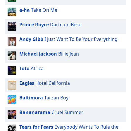
a-ha
Take On Me
Prince Royce
Darte un Beso
Andy Gibb
I Just Want To Be Your Everything
Michael Jackson
Billie Jean
Toto
Africa
Eagles
Hotel California
Baltimora
Tarzan Boy
Bananarama
Cruel Summer
Tears for Fears
Everybody Wants To Rule the