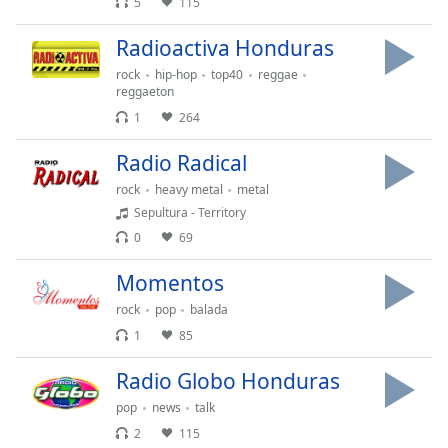
5
115
opens
subtitles
Radioactiva Honduras
settings
rock
hip-hop
top40
reggae
dialog
reggaeton
subtitles
1
264
off
,
selected
Radio Radical
Audio
rock
heavy metal
metal
Track
Sepultura - Territory
0
69
Picture-
in-
Picture
Momentos
Fullscreen
rock
pop
balada
This
is
1
85
a
Radio Globo Honduras
modal
window.
pop
news
talk
2
115