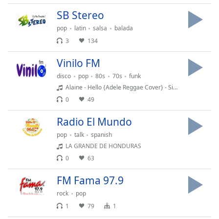
Beginning
of
SB Stereo
dialog
pop
latin
salsa
balada
window.
3
134
Escape
will
Vinilo FM
cancel
and
disco
pop
80s
70s
funk
close
Alaine - Hello {Adele Reggae Cover} - Single
the
0
49
window.
Radio El Mundo
Text
pop
talk
spanish
Color
LA GRANDE DE HONDURAS
0
63
Opacity
FM Fama 97.9
rock
pop
Text
1
79
1
Background