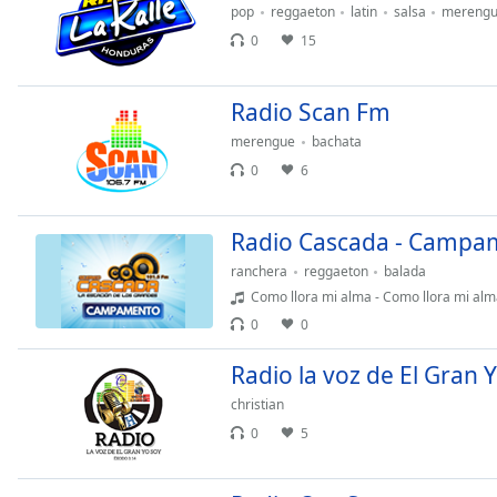
pop
reggaeton
latin
salsa
mereng
the
0
15
window.
Text
Radio Scan Fm
Color
merengue
bachata
0
6
Opacity
Radio Cascada - Campa
Text
ranchera
reggaeton
balada
Background
Como llora mi alma - Como llora mi alm
Color
0
0
Opacity
Radio la voz de El Gran 
christian
Caption
0
5
Area
Background