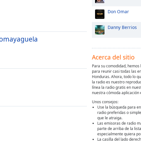
Don Omar
Danny Berrios
Comayaguela
Acerca del sitio
Para su comodidad, hemos h
para reunir casi todas las e
Honduras. Ahora, todo lo q
la radio es nuestro reprodu
línea la radio gratis en nuest
nuestra cómoda aplicación 
Unos consejos:
Use la búsqueda para en
radio preferidas o simpl
que le atraiga.
Las emisoras de radio m
parte de arriba de la lis
especialmente quiera por
La casilla del lado derec