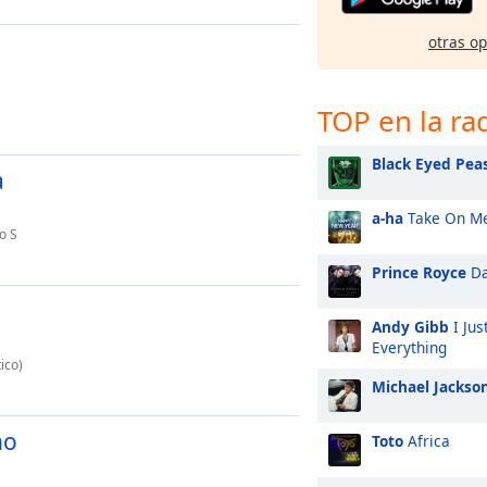
otras o
TOP en la ra
Black Eyed Pea
a
a-ha
Take On M
o S
Prince Royce
Da
Andy Gibb
I Jus
Everything
ico)
Michael Jackso
ho
Toto
Africa