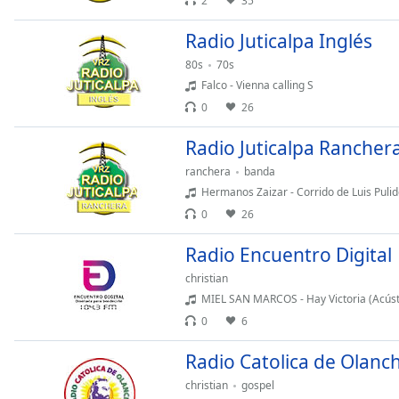
2
35
Chapters
Chapters
Radio Juticalpa Inglés
80s
70s
Descriptions
Falco - Vienna calling S
descriptions
0
26
off
,
Radio Juticalpa Rancher
selected
ranchera
banda
Subtitles
Hermanos Zaizar - Corrido de Luis Pulid
subtitles
0
26
settings
,
Radio Encuentro Digital
opens
subtitles
christian
settings
MIEL SAN MARCOS - Hay Victoria (Acúst
dialog
0
6
subtitles
off
,
Radio Catolica de Olanc
selected
christian
gospel