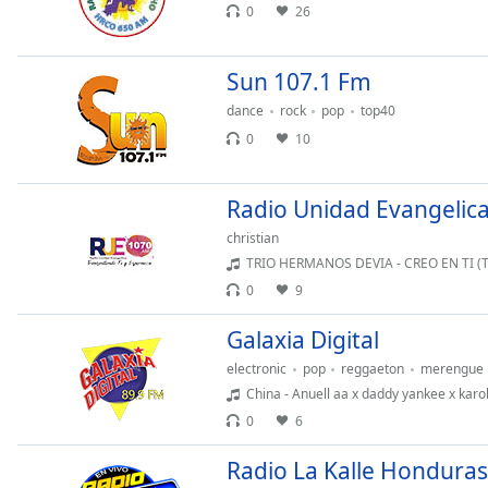
Audio
0
26
Track
Picture-
Sun 107.1 Fm
in-
Picture
dance
rock
pop
top40
Fullscreen
0
10
This
is
a
Radio Unidad Evangelic
modal
christian
window.
TRIO HERMANOS DEVIA - CREO EN TI (
0
9
Beginning
of
Galaxia Digital
dialog
window.
electronic
pop
reggaeton
merengue
Escape
China - Anuell aa x daddy yankee x karol 
will
0
6
cancel
and
Radio La Kalle Honduras
close