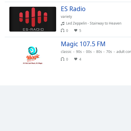
Dialog
ES Radio
End
of
variety
dialog
Led Zeppelin - Stairway to Heaven
window.
0
5
Magic 107.5 FM
classic
90s
00s
80s
70s
adult co
0
4