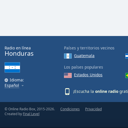
Radio en línea
Países y territorios vecinos
Honduras
Guatemala
Los países populares
Estados Unidos
Idioma:
Español
¡Escucha la
online radio
grat
© Online Radio Box, 2015-2026.
Condiciones
Privacidad
Created by
Final Level