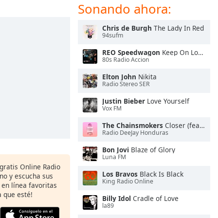
Sonando ahora:
Chris de Burgh
The Lady In Red
94sufm
REO Speedwagon
Keep On Loving You
80s Radio Accion
Elton John
Nikita
Radio Stereo SER
Justin Bieber
Love Yourself
Vox FM
The Chainsmokers
Closer (feat. Halsey)
Radio DeeJay Honduras
Bon Jovi
Blaze of Glory
Luna FM
 gratis Online Radio
Los Bravos
Black Is Black
ono y escucha sus
King Radio Online
 en línea favoritas
 que esté!
Billy Idol
Cradle of Love
la89