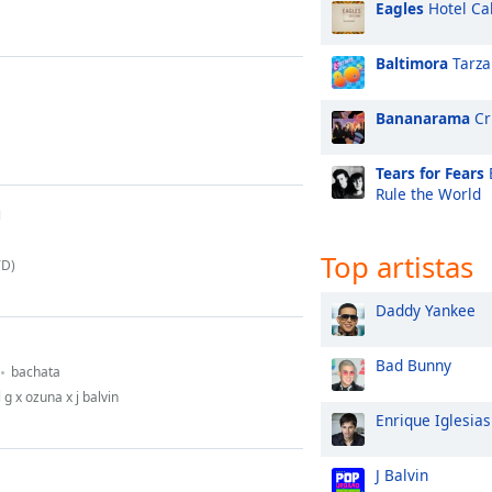
Eagles
Hotel Cal
Baltimora
Tarza
Bananarama
Cr
Tears for Fears
Rule the World
a
Top artistas
TD)
Daddy Yankee
Bad Bunny
bachata
g x ozuna x j balvin
Enrique Iglesias
J Balvin