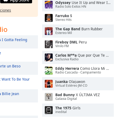
Odyssey
Use It Up and Wear It Out
Radio Solo Exitos HN
pciones
Farruko
$
Stereo Hits
dio
The Gap Band
Burn Rubber
Estereo Mil
s
I Gotta Feeling
Fireboy DML
Peru
Vinilo FM
e
Carlos M**a
Que por Que Te Quiero
Exclusiva Radio
rte un Beso
Eddy Herrera
Como Llora Mi Alma
Radio Cascada - Campamento
t Want To Be Your
Juanka
Olajuwon
Virtual Estéreo JM-CO
n
Billie Jean
Bad Bunny
X ÚLTIMA VEZ
Galaxia Digital
The 1975
Girls
inedital