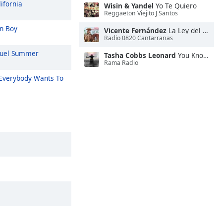
ifornia
Wisin & Yandel
Yo Te Quiero
Reggaeton Viejito J Santos
n Boy
Vicente Fernández
La Ley del Monte
Radio 0820 Cantarranas
uel Summer
Tasha Cobbs Leonard
You Know My Name
Rama Radio
Everybody Wants To