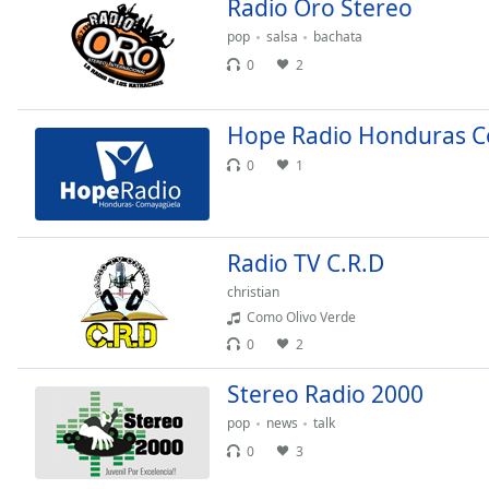
Radio Oro Stereo
Color
pop
salsa
bachata
0
2
Opacity
Font
Hope Radio Honduras 
Size
0
1
Text
Edge
Radio TV C.R.D
Style
christian
Como Olivo Verde
Font
0
2
Family
Stereo Radio 2000
Reset
pop
news
talk
Done
0
3
Close
Modal