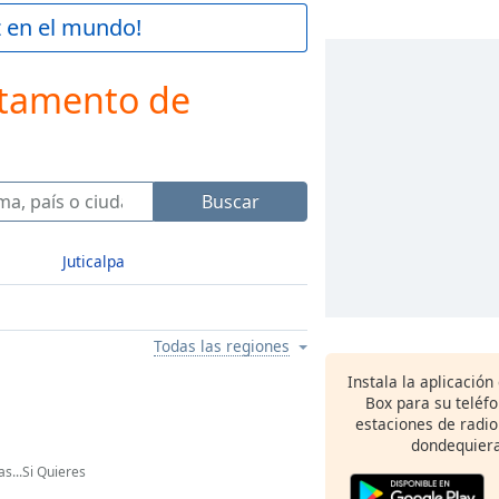
z en el mundo!
rtamento de
Buscar
Juticalpa
Todas las regiones
Instala la aplicación
Box para su teléf
estaciones de radio
dondequiera
as...Si Quieres