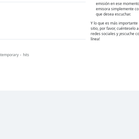
emisión en ese momento
emisora simplemente con 
que desea escuchar.
Y lo que es más importante 
sitio, por favor, cuénteselo
redes sociales y ¡escuche co
línea!
ntemporary
hits