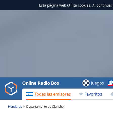
Esta página web utiliza
cookies
. Al continua
Video
Player
is
loading.
Play
Video
Online Radio Box
Juegos
Play
Skip
Todas las emisoras
Favoritos
Backward
Skip
Forward
Honduras
Departamento de Olancho
Mute