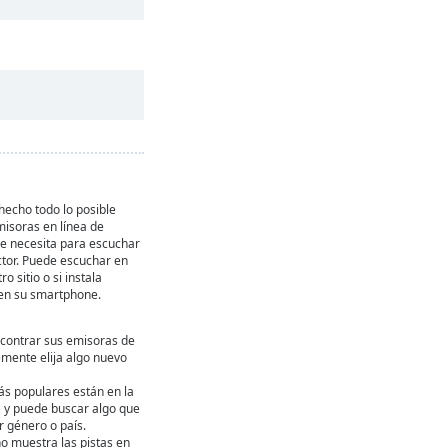
echo todo lo posible
misoras en línea de
ue necesita para escuchar
ctor. Puede escuchar en
ro sitio o si instala
en su smartphone.
contrar sus emisoras de
emente elija algo nuevo
ás populares están en la
ta y puede buscar algo que
 género o país.
ho muestra las pistas en