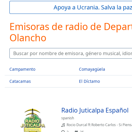
Current
Apoya a Ucrania. Salva la pa
Time
0:00
/
Duration
-:-
Emisoras de radio de Depa
Loaded
:
0.00%
Olancho
0:00
Stream
Type
LIVE
Seek to
live,
Campamento
Comayagüela
currently
behind
live
LIVE
Catacamas
El Díctamo
Remaining
Time
-
-:-
Radio Juticalpa Español
1x
Playback
spanish
Rate
Rocio Durcal ft Roberto Carlos - Si Piens