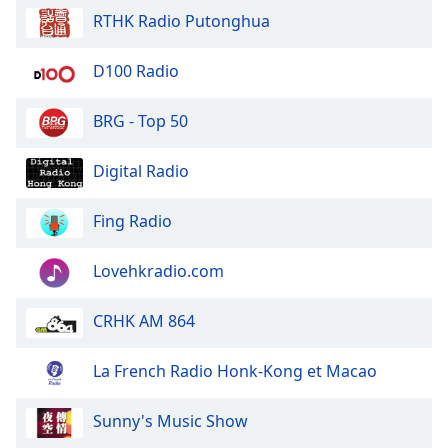
RTHK Radio Putonghua
Font
Family
D100 Radio
Reset
BRG - Top 50
Done
Close
Digital Radio
Modal
Dialog
End
Fing Radio
of
dialog
Lovehkradio.com
window.
CRHK AM 864
La French Radio Honk-Kong et Macao
Sunny's Music Show