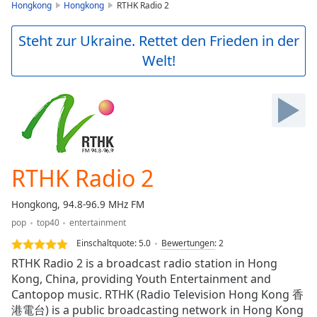
is
Hongkong
Hongkong
RTHK Radio 2
loading.
Play
Steht zur Ukraine. Rettet den Frieden in der
Video
Welt!
Play
Skip
Backward
Skip
Forward
Mute
Current
Time
0:00
RTHK Radio 2
/
Duration
-:-
Hongkong, 94.8-96.9 MHz FM
Loaded
:
pop
top40
entertainment
0.00%
Stream
Einschaltquote:
5.0
Bewertungen
:
2
Type
LIVE
RTHK Radio 2 is a broadcast radio station in Hong
Seek to
Kong, China, providing Youth Entertainment and
live,
Cantopop music. RTHK (Radio Television Hong Kong 香
currently
behind
港電台) is a public broadcasting network in Hong Kong
live
LIVE