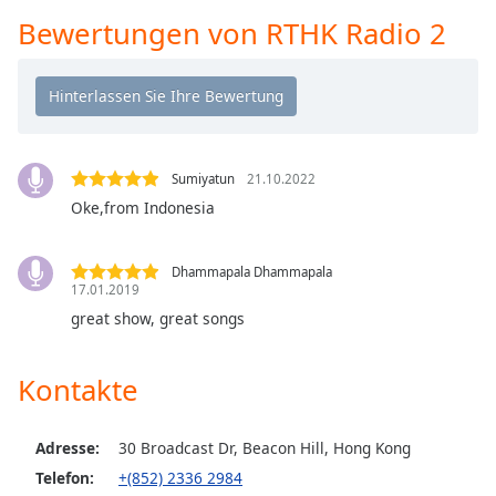
opens
Bewertungen von RTHK Radio 2
subtitles
settings
dialog
subtitles
off
,
selected
Sumiyatun
21.10.2022
Oke,from Indonesia
Audio
Track
Picture-
Dhammapala Dhammapala
in-
17.01.2019
Picture
great show, great songs
Fullscreen
This
is
Kontakte
a
modal
window.
Adresse:
30 Broadcast Dr, Beacon Hill, Hong Kong
Telefon:
+(852) 2336 2984