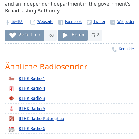
and an independent department in the government's
Remaining
Broadcasting Authority.
Time
-
-:-
廣州話
Webseite
1x
Gefällt mir
169
Hören
8
Playback
Rate
Kontakte
Chapters
Ähnliche Radiosender
Chapters
RTHK Radio 1
Descriptions
RTHK Radio 4
descriptions
RTHK Radio 3
off
,
selected
RTHK Radio 5
RTHK Radio Putonghua
Subtitles
RTHK Radio 6
subtitles
settings
,