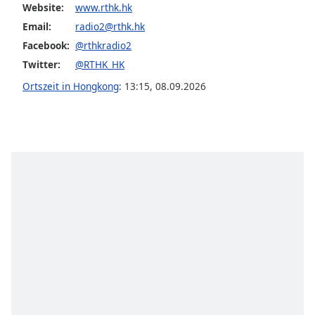
Beginning
Website:
www.rthk.hk
of
Email:
radio2@rthk.hk
dialog
Facebook:
@rthkradio2
window.
Escape
Twitter:
@RTHK_HK
will
Ortszeit in Hongkong
:
13:15
,
08.09.2026
cancel
and
close
the
window.
Text
Color
Opacity
Text
Background