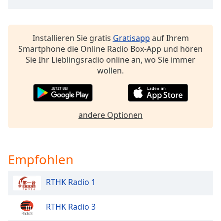
Color
Opacity
Installieren Sie gratis
Gratisapp
auf Ihrem
Smartphone die Online Radio Box-App und hören
Caption
Sie Ihr Lieblingsradio online an, wo Sie immer
Area
wollen.
Background
Color
andere Optionen
Opacity
Font
Empfohlen
Size
RTHK Radio 1
Text
Edge
RTHK Radio 3
Style