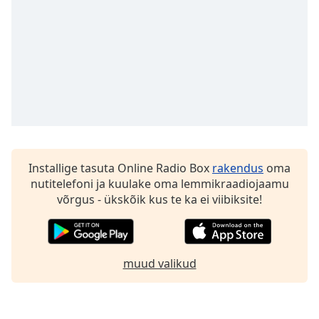
dialog
window.
Escape
will
cancel
and
close
the
window.
Text
Installige tasuta Online Radio Box
rakendus
oma
Color
nutitelefoni ja kuulake oma lemmikraadiojaamu
võrgus - ükskõik kus te ka ei viibiksite!
Opacity
muud valikud
Text
Background
Color