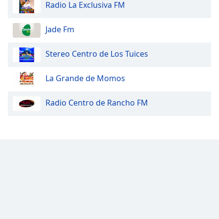
Radio La Exclusiva FM
Family
Jade Fm
Reset
Done
Stereo Centro de Los Tuices
Close
Modal
Dialog
La Grande de Momos
End
of
Radio Centro de Rancho FM
dialog
window.