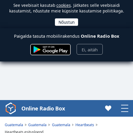
See veebisait kasutab
cookies
. Jätkates selle veebisaidi
kasutamist, nõustute meie küpsiste kasutamise poliitikaga.
Paigalda tasuta mobiilirakendus
Online Radio Box
Ei, aitäh
Online Radio Box
Video
Player
is
Guatemala
Guatemala
Guatemala
Heartbeats
loading.
Heartbeats esitusloend