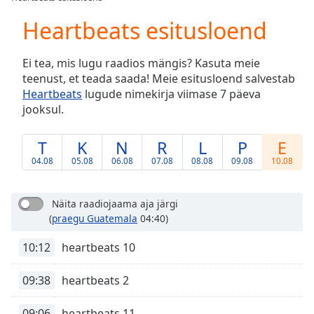
Play
Video
Heartbeats esitusloend
Play
Skip
Ei tea, mis lugu raadios mängis? Kasuta meie
Backward
teenust, et teada saada! Meie esitusloend salvestab
Skip
Forward
Heartbeats
lugude nimekirja viimase 7 päeva
Mute
jooksul.
Current
Time
0:00
T
K
N
R
L
P
E
/
04.08
05.08
06.08
07.08
08.08
09.08
10.08
Duration
-:-
Loaded
:
0.00%
Näita raadiojaama aja järgi
Stream
(
praegu Guatemala
04:40)
Type
LIVE
10:12
heartbeats 10
Seek to
live,
currently
behind
09:38
heartbeats 2
live
LIVE
Remaining
09:06
heartbeats 11