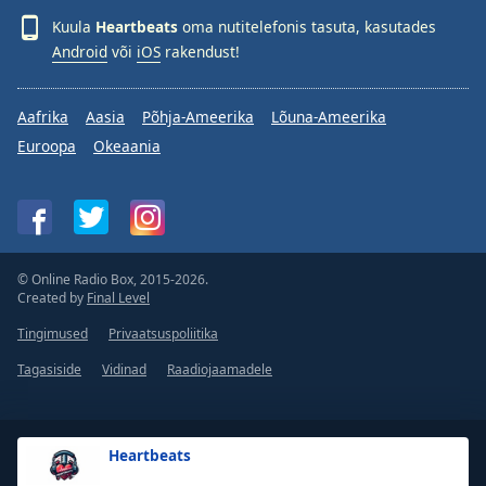
Kuula
Heartbeats
oma nutitelefonis tasuta, kasutades
Android
või
iOS
rakendust!
Aafrika
Aasia
Põhja-Ameerika
Lõuna-Ameerika
Euroopa
Okeaania
© Online Radio Box, 2015-2026.
Created by
Final Level
Tingimused
Privaatsuspoliitika
Tagasiside
Vidinad
Raadiojaamadele
Heartbeats