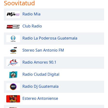
Soovitatud
Opacity
Radio Mia
Caption
Area
Club Radio
Background
Color
Radio La Poderosa Guatemala
Opacity
Stereo San Antonio FM
Radio Amores 90.1
Font
Size
Radio Ciudad Digital
Text
Radio Dj Guatemala
Edge
Style
Estereo Antoniense
Font