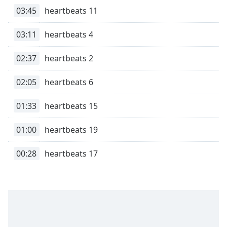
subtitles
03:45
heartbeats 11
settings
dialog
03:11
heartbeats 4
subtitles
off
,
selected
02:37
heartbeats 2
Audio
02:05
heartbeats 6
Track
01:33
heartbeats 15
Picture-
in-
Picture
01:00
heartbeats 19
Fullscreen
This
00:28
heartbeats 17
is
a
modal
window.
Beginning
of