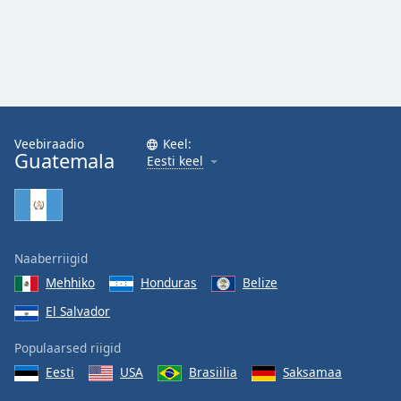
Veebiraadio
Keel:
Guatemala
Eesti keel
Naaberriigid
Mehhiko
Honduras
Belize
El Salvador
Populaarsed riigid
Eesti
USA
Brasiilia
Saksamaa