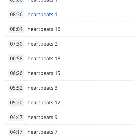
Time
-
-:-
08:36
heartbeats 1
1x
08:04
heartbeats 16
Playback
Rate
07:30
heartbeats 2
Chapters
06:58
heartbeats 18
Chapters
Descriptions
06:26
heartbeats 15
descriptions
05:52
heartbeats 3
off
,
selected
05:20
heartbeats 12
Subtitles
04:47
heartbeats 9
subtitles
settings
,
04:17
heartbeats 7
opens