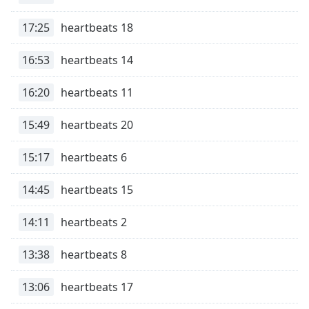
opens
subtitles
17:25
heartbeats 18
settings
dialog
16:53
heartbeats 14
subtitles
off
,
selected
16:20
heartbeats 11
Audio
15:49
heartbeats 20
Track
15:17
heartbeats 6
Picture-
in-
Picture
14:45
heartbeats 15
Fullscreen
This
14:11
heartbeats 2
is
a
modal
13:38
heartbeats 8
window.
13:06
heartbeats 17
Beginning