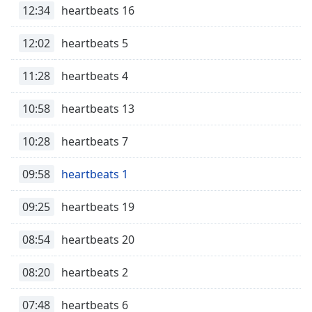
of
12:34
heartbeats 16
dialog
window.
12:02
heartbeats 5
Escape
will
11:28
heartbeats 4
cancel
and
10:58
heartbeats 13
close
the
10:28
heartbeats 7
window.
09:58
heartbeats 1
Text
Color
09:25
heartbeats 19
Opacity
08:54
heartbeats 20
Text
08:20
heartbeats 2
Background
Color
07:48
heartbeats 6