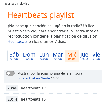
loading.
Heartbeats playlist
Play
Video
Heartbeats playlist
Play
Skip
¿No sabe qué canción se jugó en la radio? Utilice
Backward
nuestro servicio, para encontrarla. Nuestra lista de
Skip
Forward
reproducción contiene la planificación de difusión
Mute
Heartbeats
en los últimos 7 días.
Current
Time
0:00
Sáb
Dom
Lun
Mar
Mié
Jue
Vie
/
01.08
02.08
03.08
04.08
05.08
06.08
07.08
Duration
-:-
Loaded
:
0.00%
Mostrar por la zona horaria de la emisora
Stream
(
hora actual en Guate
16:06)
Type
LIVE
23:46
heartbeats 19
Seek to
live,
currently
behind
23:14
heartbeats 16
live
LIVE