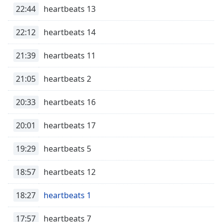
Remaining
22:44
heartbeats 13
Time
-
-:-
22:12
heartbeats 14
1x
21:39
heartbeats 11
Playback
Rate
21:05
heartbeats 2
Chapters
20:33
heartbeats 16
Chapters
Descriptions
20:01
heartbeats 17
descriptions
19:29
heartbeats 5
off
,
selected
18:57
heartbeats 12
Subtitles
18:27
heartbeats 1
subtitles
settings
,
17:57
heartbeats 7