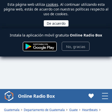
Esta página web utiliza
cookies
. Al continuar utilizando esta
página web, estás de acuerdo con nuestras políticas respecto al
uso de cookies.
Instala la aplicación móvil gratuita
Online Radio Box
No, gracias
Online Radio Box
Video
Player
is
Guatemala
Departamento de Guatemala
Guate
Heartbeats