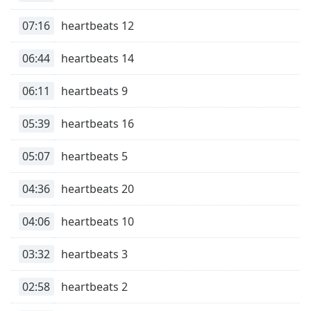
07:16
heartbeats 12
Opacity
06:44
heartbeats 14
Caption
Area
06:11
heartbeats 9
Background
Color
05:39
heartbeats 16
05:07
heartbeats 5
Opacity
04:36
heartbeats 20
Font
Size
04:06
heartbeats 10
Text
03:32
heartbeats 3
Edge
Style
02:58
heartbeats 2