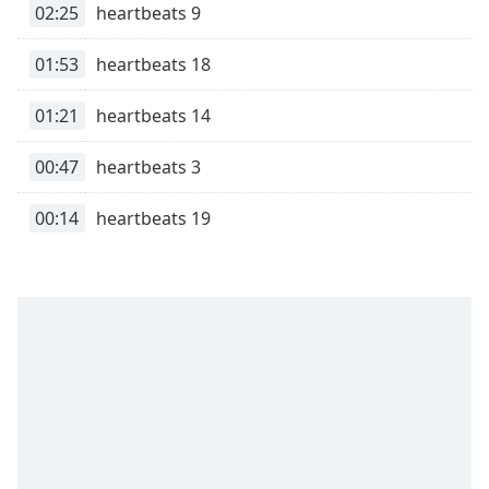
02:25
heartbeats 9
Font
Family
01:53
heartbeats 18
Reset
01:21
heartbeats 14
Done
Close
00:47
heartbeats 3
Modal
Dialog
End
00:14
heartbeats 19
of
dialog
window.