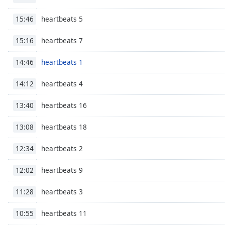
Audio
Track
heartbeats 5
15:46
Picture-
in-
heartbeats 7
15:16
Picture
Fullscreen
heartbeats 1
14:46
This
is
heartbeats 4
14:12
a
modal
heartbeats 16
13:40
window.
heartbeats 18
13:08
Beginning
of
heartbeats 2
12:34
dialog
window.
heartbeats 9
12:02
Escape
will
heartbeats 3
11:28
cancel
and
heartbeats 11
10:55
close