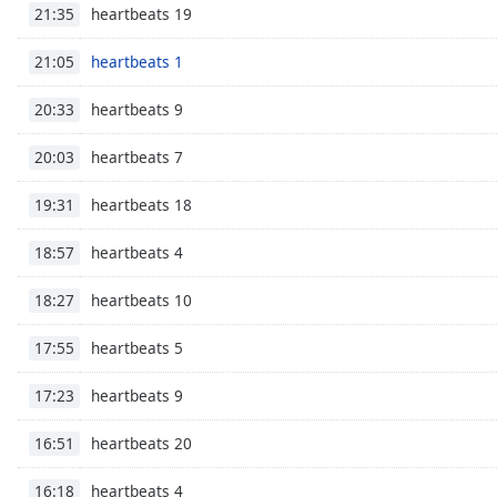
Chapters
heartbeats 19
21:35
Chapters
heartbeats 1
21:05
Descriptions
heartbeats 9
20:33
descriptions
off
,
heartbeats 7
20:03
selected
heartbeats 18
19:31
Subtitles
heartbeats 4
18:57
subtitles
settings
,
heartbeats 10
18:27
opens
subtitles
heartbeats 5
17:55
settings
dialog
heartbeats 9
17:23
subtitles
off
,
heartbeats 20
16:51
selected
heartbeats 4
16:18