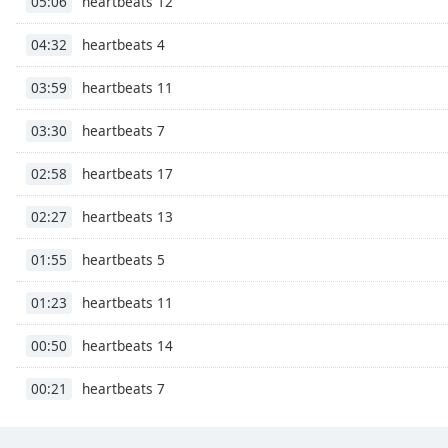
heartbeats 12
05:06
Color
heartbeats 4
04:32
Opacity
heartbeats 11
03:59
Font
heartbeats 7
03:30
Size
heartbeats 17
02:58
Text
heartbeats 13
02:27
Edge
Style
heartbeats 5
01:55
Font
heartbeats 11
01:23
Family
heartbeats 14
00:50
Reset
heartbeats 7
00:21
Done
Close
Modal