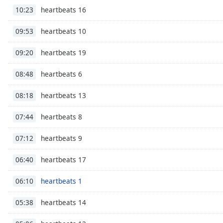
heartbeats 16
the
10:23
window.
heartbeats 10
09:53
Text
heartbeats 19
09:20
Color
heartbeats 6
08:48
Opacity
heartbeats 13
08:18
Text
heartbeats 8
07:44
Background
Color
heartbeats 9
07:12
heartbeats 17
06:40
Opacity
heartbeats 1
06:10
Caption
heartbeats 14
05:38
Area
Background