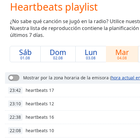
Current
Heartbeats playlist
Time
0:00
/
¿No sabe qué canción se jugó en la radio? Utilice nuest
Duration
-:-
Nuestra lista de reproducción contiene la planificación
Loaded
:
últimos 7 días.
0.00%
0:00
Stream
Sáb
Dom
Lun
Mar
Type
LIVE
01.08
02.08
03.08
04.08
Seek to
live,
currently
Mostrar por la zona horaria de la emisora
(
hora actual e
behind
live
LIVE
Remaining
heartbeats 17
23:42
Time
-
-:-
heartbeats 12
23:10
heartbeats 16
1x
22:38
Playback
Rate
heartbeats 10
22:08