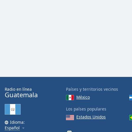
Dialog
End
of
dialog
window.
Radio en línea
Países y territorios vecinos
Guatemala
México
Los países populares
Estados Unidos
Idioma:
Español