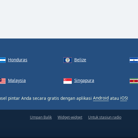
Honduras
Belize
Malaysia
Singapura
sel pintar Anda secara gratis dengan aplikasi
Android
atau
iOS
!
Umpan Balik
Widget-widget
Untuk stasiun radio