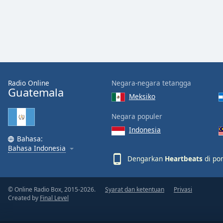
Audio
Track
Picture-
in-
Picture
Fullscreen
This
is
Radio Online
Negara-negara tetangga
a
Guatemala
Meksiko
modal
window.
Negara populer
Indonesia
Beginning
Bahasa:
of
Bahasa Indonesia
dialog
Dengarkan
Heartbeats
di pon
window.
Escape
will
© Online Radio Box, 2015-2026.
Syarat dan ketentuan
Privasi
Created by
Final Level
cancel
and
close