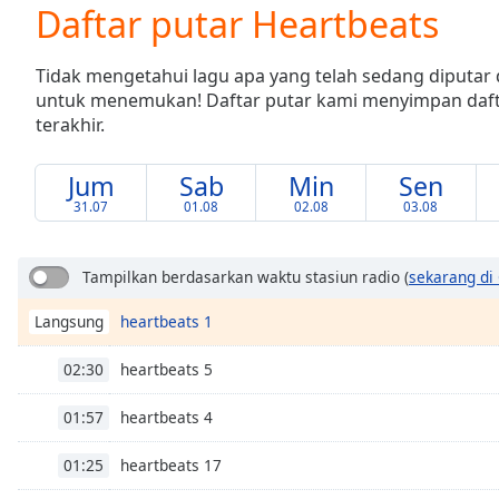
Current
Daftar putar Heartbeats
Time
0:00
/
Tidak mengetahui lagu apa yang telah sedang diputar 
Duration
-:-
untuk menemukan! Daftar putar kami menyimpan daf
Loaded
:
terakhir.
0.00%
0:00
Stream
Jum
Sab
Min
Sen
Type
LIVE
31.07
01.08
02.08
03.08
Seek to
live,
currently
Tampilkan berdasarkan waktu stasiun radio
(
sekarang di
behind
live
LIVE
Remaining
heartbeats 1
Langsung
Time
-
-:-
heartbeats 5
02:30
heartbeats 4
1x
01:57
Playback
Rate
heartbeats 17
01:25