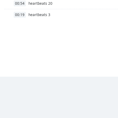
Chapters
heartbeats 20
00:54
Chapters
heartbeats 3
00:19
Descriptions
descriptions
off
,
selected
Subtitles
subtitles
settings
,
opens
subtitles
settings
dialog
subtitles
off
,
selected