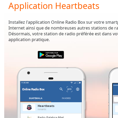
Current
Application Heartbeats
Time
0:00
/
Duration
-:-
Installez l'application Online Radio Box sur votre sma
Loaded
:
Internet ainsi que de nombreuses autres stations de r
0.00%
Désormais, votre station de radio préférée est dans vo
0:00
application pratique.
Stream
Type
LIVE
Seek to
live,
currently
behind
live
LIVE
Remaining
Time
-
-:-
1x
GUATEMALA
FAVORIS
Playback
Heartbeats
Rate
romantic
Radio Palabra-Miel