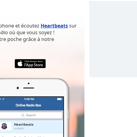
rtphone et écoutez
Heartbeats
sur
adio où que vous soyez !
tre poche grâce à notre
Heartbeats
romantic