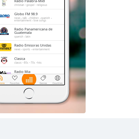
Radio Palabra-Miel
christian
gospel
religious
Globo FM 98.9
news
talk
children
spanish
entertainment
love songs
Radio Panamericana de
Guatemala
spanish
latin
Radio Emisoras Unidas
news
sports
entertainment
Clasica
classic
80s
70s
hits
Radio Mia
pop
spanish
latin
romantic
Radio Cultural TGN
christian
gospel
TGMI Radio Buenas Nuevas
culture
religious