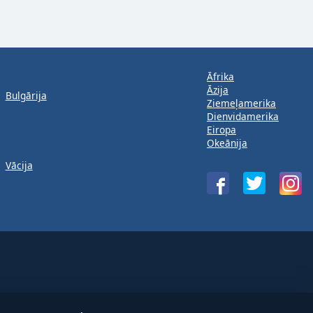
Āfrika
Āzija
Bulgārija
Ziemeļamerika
Dienvidamerika
Eiropa
Okeānija
Vācija