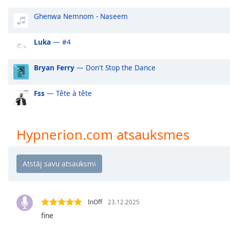
Audio
Track
Ghenwa Nemnom - Naseem
Picture-
in-
Luka
— #4
Picture
Fullscreen
Bryan Ferry
— Don't Stop the Dance
This
is
a
Fss
— Tête à tête
modal
window.
Hypnerion.com atsauksmes
Beginning
of
dialog
window.
Escape
will
InOff
23.12.2025
cancel
fine
and
close