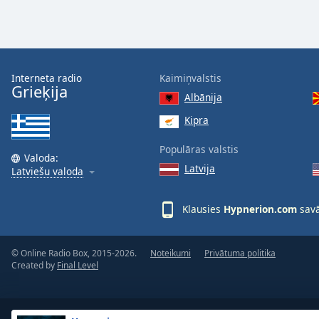
Dialog
End
of
dialog
window.
Interneta radio
Kaimiņvalstis
Grieķija
Albānija
Kipra
Populāras valstis
Valoda:
Latvija
Latviešu valoda
Klausies
Hypnerion.com
savā
© Online Radio Box, 2015-2026.
Noteikumi
Privātuma politika
Created by
Final Level