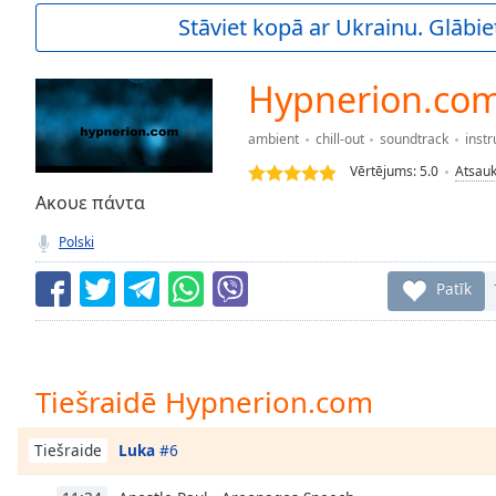
Current
Stāviet kopā ar Ukrainu. Glābie
Time
0:00
/
Duration
-:-
Hypnerion.co
Loaded
:
0.00%
ambient
chill-out
soundtrack
inst
0:00
Vērtējums:
5.0
Atsau
Stream
Type
Ακουε πάντα
LIVE
Seek to
Polski
live,
currently
behind
Patīk
live
LIVE
Remaining
Time
-
-:-
Tiešraidē Hypnerion.com
1x
Playback
Luka
#6
Tiešraide
Rate