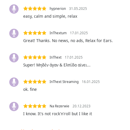
the
hypnerion
31.05.2025
window.
easy, calm and simple, relax
Text
Color
InThextum
17.01.2025
Great! Thanks. No news, no ads, Relax for Ears.
Opacity
InThext
17.01.2025
Super! Μηδέν άγαν & Ελπίδα αϊνει...
Text
Background
Color
InThext Streaming
16.01.2025
ok. fine
Opacity
Na Rezerwie
20.12.2023
Caption
I know. It's not rock'n'roll but I like it
Area
Background