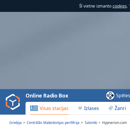
Šī vietne izmanto
cookies
.
Video
Player
is
loading.
Play
Video
Online Radio Box
Spēle
Play
Skip
Visas stacijas
Izlases
Žanri
Backward
Skip
Forward
Grieķija
Centrālās Maķedonijas perifērija
Saloniki
Hypnerion.com
Mute