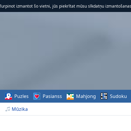
 Turpinot izmantot šo vietni, jūs piekrītat mūsu sīkdatņu izmantošanas 
s
Puzles
Pasianss
Mahjong
Sudoku
Mūzika