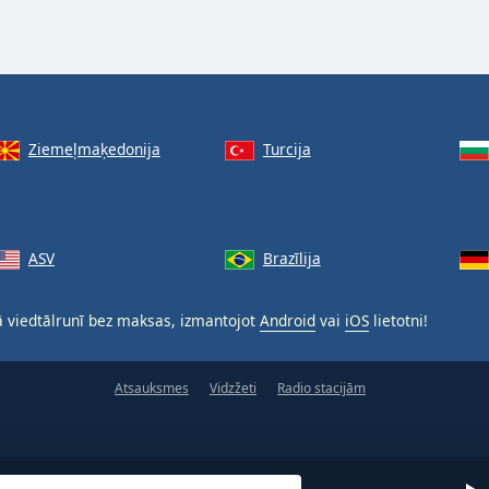
Ziemeļmaķedonija
Turcija
ASV
Brazīlija
 viedtālrunī bez maksas, izmantojot
Android
vai
iOS
lietotni!
Atsauksmes
Vidzžeti
Radio stacijām