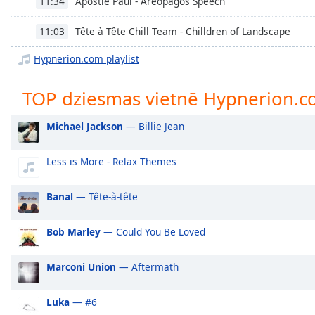
Apostle Paul - Areopagos Speech
11:34
Chapters
Chapters
Tête à Tête Chill Team - Chilldren of Landscape
11:03
Hypnerion.com playlist
Descriptions
descriptions
TOP dziesmas vietnē Hypnerion.
off
,
selected
Michael Jackson
— Billie Jean
Subtitles
Less is More - Relax Themes
subtitles
settings
,
Banal
— Tête-à-tête
opens
subtitles
settings
Bob Marley
— Could You Be Loved
dialog
subtitles
Marconi Union
— Aftermath
off
,
selected
Luka
— #6