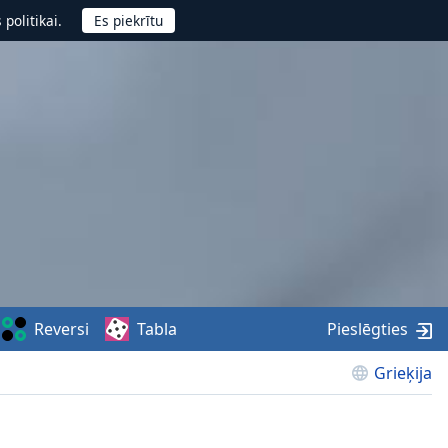
politikai.
Reversi
Tabla
Pieslēgties
Grieķija