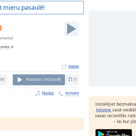
t mieru pasaulē!
m
rumental
ksmes
:
6
Vietne
78
Klausies tiešraidē
0
Playlist
Kontakti
Instalējiet bezmaks
lietotne
savā viedtāl
savas iecienītās radi
– lai kur jū