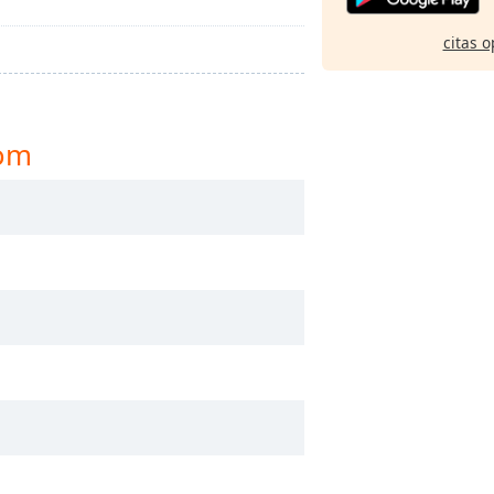
citas o
com