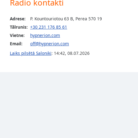
Radio kontakti
Color
Adrese:
P. Kountouriotou 63 B, Perea 570 19
Opacity
Tālrunis:
+30 231 176 85 61
Vietne:
hypnerion.com
Font
Email:
off@hypnerion.com
Size
Laiks pilsētā Saloniki
:
14:42
,
08.07.2026
Text
Edge
Style
Font
Family
Reset
Done
Close
Modal