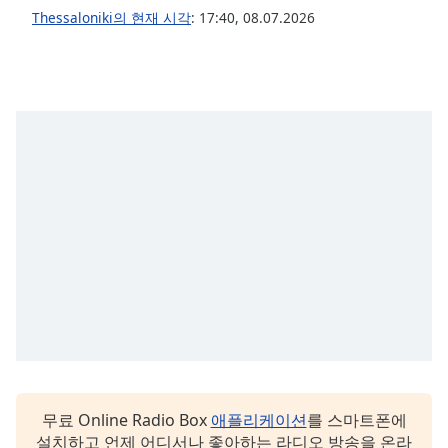
Thessaloniki의 현재 시각
:
17:40
,
08.07.2026
Family
Reset
Done
Close
Modal
Dialog
End
of
dialog
window.
무료 Online Radio Box
애플리케이션
를 스마트폰에
설치하고 언제 어디서나 좋아하는 라디오 방송을 온라