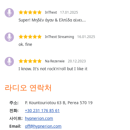
Opacity
InThext
17.01.2025
Super! Μηδέν άγαν & Ελπίδα αϊνει...
Caption
Area
Background
InThext Streaming
16.01.2025
Color
ok. fine
Opacity
Na Rezerwie
20.12.2023
I know. It's not rock'n'roll but I like it
Font
Size
라디오 연락처
Text
주소:
P. Kountouriotou 63 B, Perea 570 19
Edge
전화:
+30 231 176 85 61
Style
사이트:
hypnerion.com
Email:
off@hypnerion.com
Font