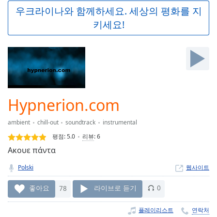
Play
우크라이나와 함께하세요. 세상의 평화를 지
Video
키세요!
Play
Skip
Backward
Skip
Forward
Mute
Current
Time
0:00
Hypnerion.com
/
Duration
-:-
ambient
chill-out
soundtrack
instrumental
Loaded
:
0.00%
평점:
5.0
리뷰
:
6
Stream
Ακουε πάντα
Type
LIVE
Polski
웹사이트
Seek to
live,
currently
좋아요
78
라이브로 듣기
0
behind
live
LIVE
Remaining
플레이리스트
연락처