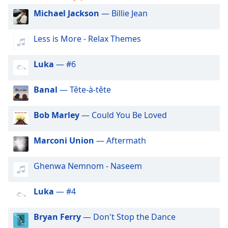
subtitles
settings
Michael Jackson
— Billie Jean
dialog
subtitles
Less is More - Relax Themes
off
,
selected
Luka
— #6
Audio
Track
Banal
— Tête-à-tête
Picture-
in-
Bob Marley
— Could You Be Loved
Picture
Fullscreen
Marconi Union
— Aftermath
This
is
a
Ghenwa Nemnom - Naseem
modal
window.
Luka
— #4
Beginning
Bryan Ferry
— Don't Stop the Dance
of