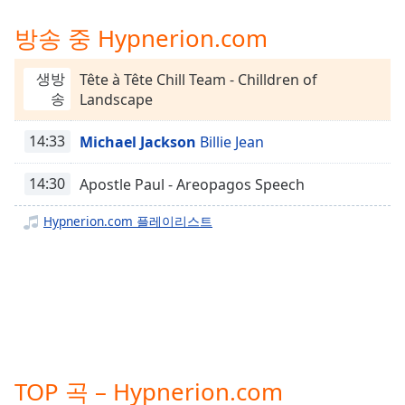
Time
-
-:-
방송 중 Hypnerion.com
1x
생방
Tête à Tête Chill Team - Chilldren of
Playback
송
Landscape
Rate
Chapters
14:33
Michael Jackson
Billie Jean
Chapters
14:30
Apostle Paul - Areopagos Speech
Descriptions
Hypnerion.com 플레이리스트
descriptions
off
,
selected
Subtitles
subtitles
settings
,
TOP 곡 – Hypnerion.com
opens