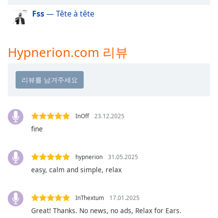
dialog
Fss
— Tête à tête
window.
Escape
will
cancel
Hypnerion.com 리뷰
and
close
the
window.
Text
InOff
23.12.2025
Color
fine
Opacity
hypnerion
31.05.2025
easy, calm and simple, relax
Text
Background
InThextum
17.01.2025
Color
Great! Thanks. No news, no ads, Relax for Ears.