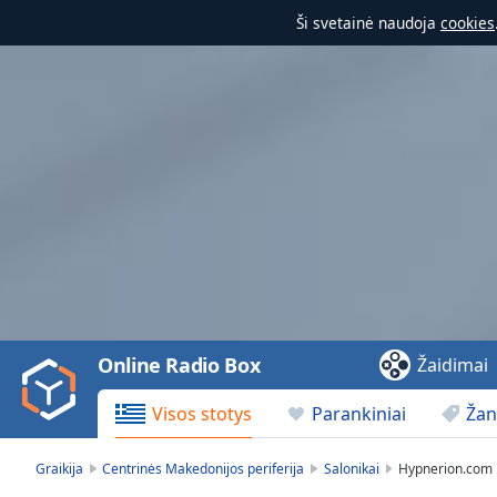
Ši svetainė naudoja
cookies
Video
Player
is
loading.
Play
Video
Online Radio Box
Žaidimai
Play
Skip
Visos stotys
Parankiniai
Žan
Backward
Skip
Forward
Graikija
Centrinės Makedonijos periferija
Salonikai
Hypnerion.com
Mute