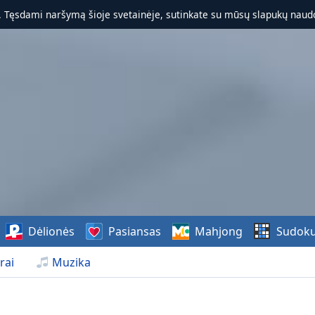
. Tęsdami naršymą šioje svetainėje, sutinkate su mūsų slapukų naudo
Dėlionės
Pasiansas
Mahjong
Sudok
rai
Muzika