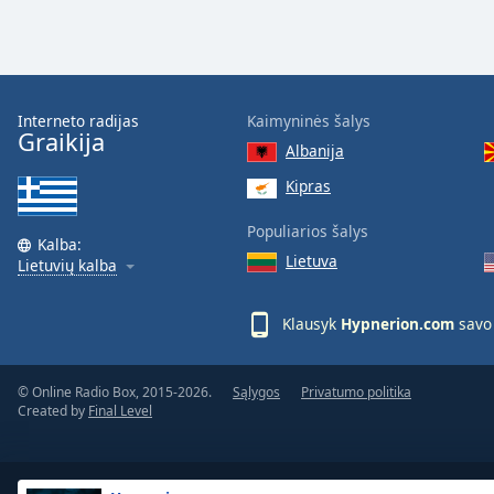
Dialog
End
of
dialog
window.
Interneto radijas
Kaimyninės šalys
Graikija
Albanija
Kipras
Populiarios šalys
Kalba:
Lietuva
Lietuvių kalba
Klausyk
Hypnerion.com
savo
© Online Radio Box, 2015-2026.
Sąlygos
Privatumo politika
Created by
Final Level