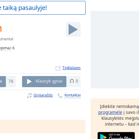
 taiką pasaulyje!
m
rumental
iepimai
:
6
Tinklalapis
ka
78
Klausyk gyvai
0
Grojaraštis
Kontaktai
Įdiekite nemokamą
programėlė
į savo i
klausykitės mėgst
internetu – kad 