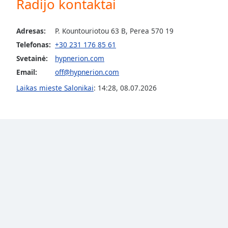
Radijo kontaktai
Color
Adresas:
P. Kountouriotou 63 B, Perea 570 19
Opacity
Telefonas:
+30 231 176 85 61
Svetainė:
hypnerion.com
Font
Email:
off@hypnerion.com
Size
Laikas mieste Salonikai
:
14:28
,
08.07.2026
Text
Edge
Style
Font
Family
Reset
Done
Close
Modal