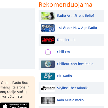
Rekomenduojama
Radio Art - Stress Relief
1st Greek New Age Radio
Deepinradio
Chill Fm
ChilloutTreePinesRadio
Blu Radio
 Online Radio Box
šmanųjį telefoną ir
Skyline Thessaloniki
amų radijo stočių
ir kur būtumėte!
Rain Music Radio