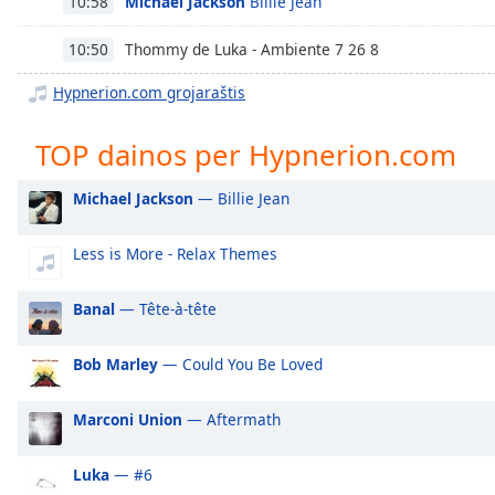
Michael Jackson
Billie Jean
10:58
Chapters
Chapters
Thommy de Luka - Ambiente 7 26 8
10:50
Hypnerion.com grojaraštis
Descriptions
descriptions
TOP dainos per Hypnerion.com
off
,
selected
Michael Jackson
— Billie Jean
Subtitles
Less is More - Relax Themes
subtitles
settings
,
Banal
— Tête-à-tête
opens
subtitles
settings
Bob Marley
— Could You Be Loved
dialog
subtitles
Marconi Union
— Aftermath
off
,
selected
Luka
— #6