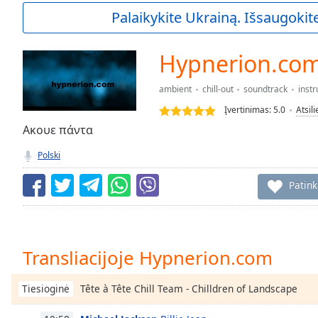
Current
Palaikykite Ukrainą. Išsaugokite
Time
0:00
/
Duration
-:-
Hypnerion.co
Loaded
:
0.00%
ambient
chill-out
soundtrack
inst
0:00
Įvertinimas:
5.0
Atsil
Stream
Type
Ακουε πάντα
LIVE
Seek to
Polski
live,
currently
behind
Patin
live
LIVE
Remaining
Time
-
-:-
Transliacijoje Hypnerion.com
1x
Playback
Tête à Tête Chill Team - Chilldren of Landscape
Tiesioginė
Rate