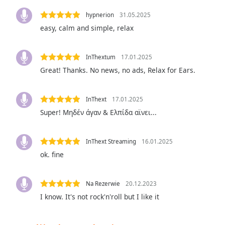
the
hypnerion
31.05.2025
window.
easy, calm and simple, relax
Text
Color
InThextum
17.01.2025
Great! Thanks. No news, no ads, Relax for Ears.
Opacity
InThext
17.01.2025
Super! Μηδέν άγαν & Ελπίδα αϊνει...
Text
Background
Color
InThext Streaming
16.01.2025
ok. fine
Opacity
Na Rezerwie
20.12.2023
Caption
I know. It's not rock'n'roll but I like it
Area
Background