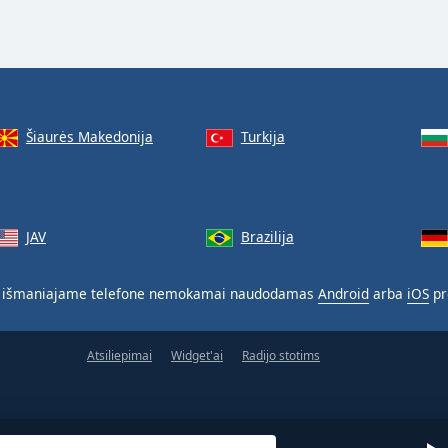
Šiaurės Makedonija
Turkija
JAV
Brazilija
 išmaniajame telefone nemokamai naudodamas
Android
arba
iOS
pr
Atsiliepimai
Widget'ai
Radijo stotims