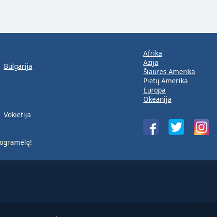
Afrika
Azija
Bulgarija
Šiaurės Amerika
Pietų Amerika
Europa
Okeanija
Vokietija
ogramėlę!