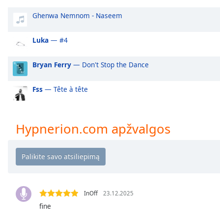
Audio
Track
Ghenwa Nemnom - Naseem
Picture-
in-
Luka
— #4
Picture
Fullscreen
Bryan Ferry
— Don't Stop the Dance
This
is
a
Fss
— Tête à tête
modal
window.
Hypnerion.com apžvalgos
Beginning
of
dialog
window.
Escape
will
InOff
23.12.2025
cancel
fine
and
close