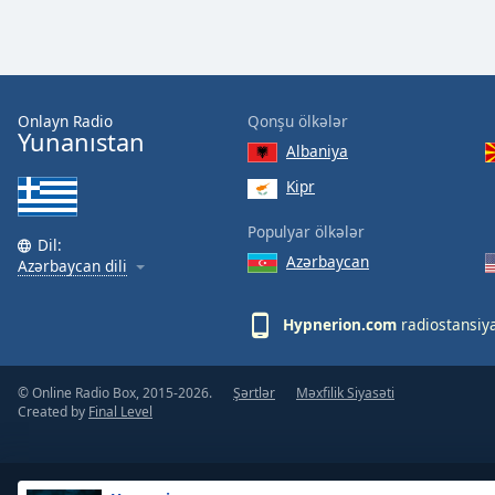
Dialog
End
of
dialog
window.
Onlayn Radio
Qonşu ölkələr
Yunanıstan
Albaniya
Kipr
Populyar ölkələr
Dil:
Azərbaycan
Azərbaycan dili
Hypnerion.com
radiostansiy
© Online Radio Box, 2015-2026.
Şərtlər
Məxfilik Siyasəti
Created by
Final Level