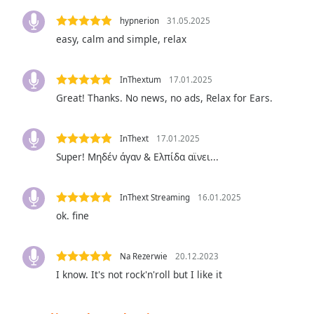
the
hypnerion
31.05.2025
window.
easy, calm and simple, relax
Text
Color
InThextum
17.01.2025
Great! Thanks. No news, no ads, Relax for Ears.
Opacity
InThext
17.01.2025
Super! Μηδέν άγαν & Ελπίδα αϊνει...
Text
Background
Color
InThext Streaming
16.01.2025
ok. fine
Opacity
Na Rezerwie
20.12.2023
Caption
I know. It's not rock'n'roll but I like it
Area
Background