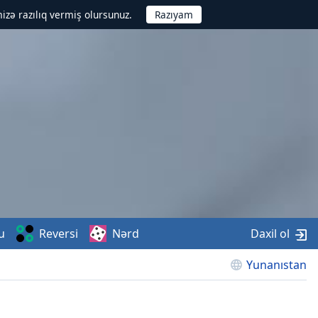
izə razılıq vermiş olursunuz.
u
Reversi
Nərd
Daxil ol
Yunanıstan