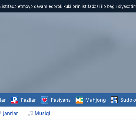
 istifadə etməyə davam edərək kukilərin istifadəsi ilə bağlı siyasətim
lar
Pazllar
Pasiyans
Mahjong
Sudok
Janrlar
Musiqi