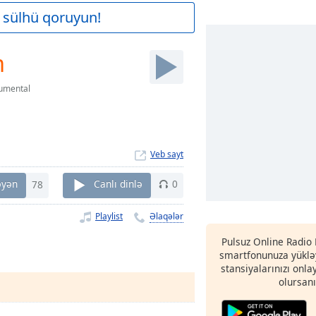
 sülhü qoruyun!
m
rumental
Veb sayt
əyən
78
Canlı dinlə
0
Playlist
Əlaqələr
Pulsuz Online Radio
smartfonunuza yükləy
stansiyalarınızı onla
olursanı