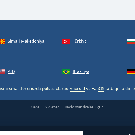
Şimali Makedoniya
Türkiyə
ABŞ
Braziliya
asını smartfonunuzda pulsuz olaraq
Android
və ya
iOS
tətbiqi ilə dinlə
Əlaqə
Vidjetlər
Radio stansiyaları üçün