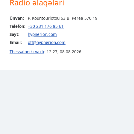
Radio əlaqələri
Color
Ünvan:
P. Kountouriotou 63 B, Perea 570 19
Opacity
Telefon:
+30 231 176 85 61
Sayt:
hypnerion.com
Font
Email:
off@hypnerion.com
Size
Thessaloniki vaxtı
:
12:27
,
08.08.2026
Text
Edge
Style
Font
Family
Reset
Done
Close
Modal