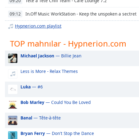
Tête à Tête Chill Team - Cafe Lounge 7.2
09:20
Chapters
Chapters
In.Off Music WorkStation - Keep the unspoken a sectret
09:12
Hypnerion.com playlist
Descriptions
descriptions
TOP mahnılar - Hypnerion.com
off
,
selected
Michael Jackson
— Billie Jean
Subtitles
Less is More - Relax Themes
subtitles
settings
,
Luka
— #6
opens
subtitles
settings
Bob Marley
— Could You Be Loved
dialog
subtitles
Banal
— Tête-à-tête
off
,
selected
Bryan Ferry
— Don't Stop the Dance