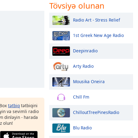
Tövsiyə olunan
Radio Art - Stress Relief
1st Greek New Age Radio
Deepinradio
Arty Radio
Mousika Oneira
Chill Fm
 Box
tətbiq
tətbiqini
in və sevimli radio
ChilloutTreePinesRadio
yn dinləyin - harada
z olun!
Blu Radio