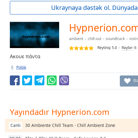
Current
Ukraynaya dəstək ol. Dünyada
Time
0:00
/
Duration
-:-
Hypnerion.co
Loaded
:
0.00%
ambient
chill-out
soundtrack
inst
0:00
Reytinq:
5.0
Rəylər
:
6
Stream
Type
Ακουε πάντα
LIVE
Seek to
Polski
live,
currently
behind
B
live
LIVE
Remaining
Time
-
-:-
Yayındadır Hypnerion.com
1x
Playback
30 Ambiente Chill Team - Chill Ambient Zone
Canlı
Rate