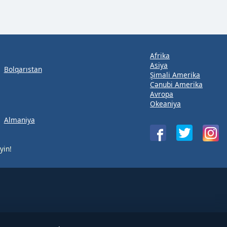
Afrika
Asiya
Bolqarıstan
Şimali Amerika
Cənubi Amerika
Avropa
Okeaniya
Almaniya
yin!