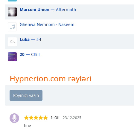
Audio
Track
Marconi Union
— Aftermath
Picture-
in-
Ghenwa Nemnom - Naseem
Picture
Fullscreen
Luka
— #4
This
is
a
20
— Chill
modal
window.
Hypnerion.com rəyləri
Beginning
of
dialog
window.
Escape
will
InOff
23.12.2025
cancel
fine
and
close