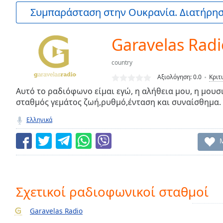
Current
Συμπαράσταση στην Ουκρανία. Διατήρηστ
Time
0:00
/
Duration
-:-
Garavelas Radi
Loaded
:
0.00%
country
0:00
Αξιολόγηση:
0.0
Κριτ
Stream
Type
Αυτό το ραδιόφωνο είμαι εγώ, η αλήθεια μου, η μουσι
LIVE
σταθμός γεμάτος ζωή,ρυθμό,ένταση και συναίσθημα.
Seek to
live,
currently
Ελληνικά
behind
live
LIVE
Remaining
Time
-
-:-
1x
Σχετικοί ραδιοφωνικοί σταθμοί
Playback
Rate
Garavelas Radio