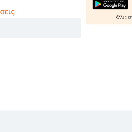
σεις
άλλες ε