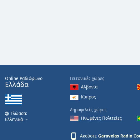
Audio
Track
Picture-
in-
Picture
Fullscreen
This
is
a
modal
window.
Online Ραδιόφωνο
Γειτονικές χώρες
Ελλάδα
Beginning
Αλβανία
of
Κύπρος
dialog
window.
Δημοφιλείς χώρες
Escape
Γλώσσα:
Ηνωμένες Πολιτείες
will
Ελληνικά
cancel
and
Ακούστε
Garavelas Radio Co
close