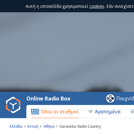
Αυτή η ιστοσελίδα χρησιμοποιεί
cookies
. Εάν συνεχίσε
Video
Player
is
loading.
Play
Video
Online Radio Box
Παιχνί
Play
Skip
Όλοι οι σταθμοί
Αγαπημένα
Backward
Skip
Forward
Ελλάδα
Αττική
Αθήνα
Garavelas Radio Country
Mute