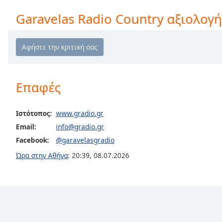
Chapters
Garavelas Radio Country αξιολογή
Chapters
Descriptions
descriptions
off
,
selected
Επαφές
Subtitles
Ιστότοπος:
www.gradio.gr
subtitles
Email:
info@gradio.gr
settings
,
Facebook:
@garavelasgradio
opens
subtitles
Ώρα στην Αθήνα
:
20:39
,
08.07.2026
settings
dialog
subtitles
off
,
selected