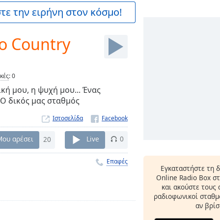
ε την ειρήνη στον κόσμο!
o Country
ικές
:
0
κή μου, η ψυχή μου... Ένας
 Ο δικός μας σταθμός
Ιστοσελίδα
Μου αρέσει
20
Live
0
Επαφές
Εγκαταστήστε τη 
Online Radio Box σ
και ακούστε τους
ραδιοφωνικοί σταθμο
αν βρίσ