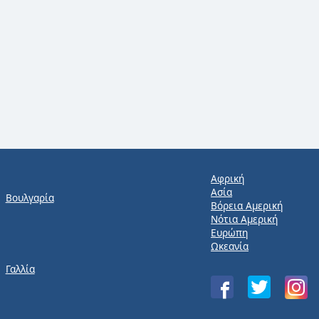
Αφρική
Ασία
Βουλγαρία
Βόρεια Αμερική
Νότια Αμερική
Ευρώπη
Ωκεανία
Γαλλία