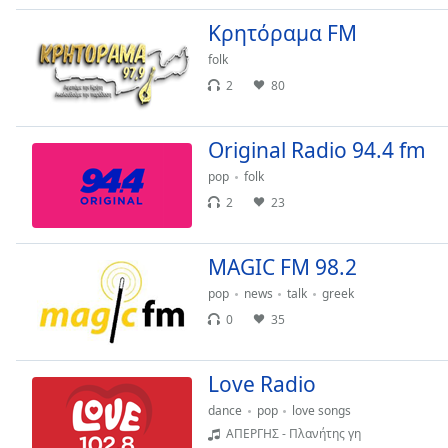
Dialog
Κρητόραμα FM
End
of
folk
dialog
2
80
window.
Original Radio 94.4 fm
pop
folk
2
23
MAGIC FM 98.2
pop
news
talk
greek
0
35
Love Radio
dance
pop
love songs
ΑΠΕΡΓΗΣ - Πλανήτης γη