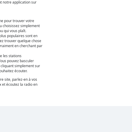
nt notre application sur
che pour trouver votre
ou choisissez simplement
 qui vous plaît.
 plus populaires sont en
uvez trouver quelque chose
 vraiment en cherchant par
e les stations
Vous pouvez basculer
n cliquant simplement sur
uhaitez écouter.
re site, parlez-en à vos
 et écoutez la radio en