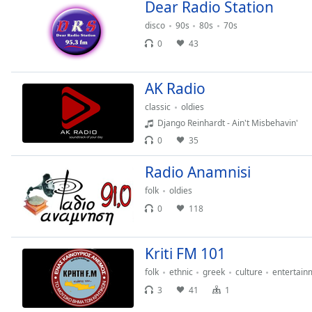
Color
Dear Radio Station
disco
90s
80s
70s
Opacity
0
43
Font
AK Radio
Size
classic
oldies
Django Reinhardt - Ain't Misbehavin'
Text
0
35
Edge
Radio Anamnisi
Style
folk
oldies
0
118
Font
Family
Kriti FM 101
Reset
folk
ethnic
greek
culture
entertain
Done
3
41
1
Close
Modal