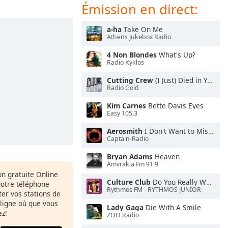
Émission en direct:
a-ha
Take On Me
Athens Jukebox Radio
4 Non Blondes
What's Up?
Radio Kyklos
Cutting Crew
(I Just) Died in Your Arms
Radio Gold
Kim Carnes
Bette Davis Eyes
Easy 105.3
Aerosmith
I Don't Want to Miss a Thing
Captain-Radio
Bryan Adams
Heaven
Amvrakia Fm 91.9
ion gratuite Online
Culture Club
Do You Really Want to Hurt Me
votre téléphone
Rythmos FM - RYTHMOS JUNIOR
uter vos stations de
 ligne où que vous
Lady Gaga
Die With A Smile
ez!
ZOO Radio