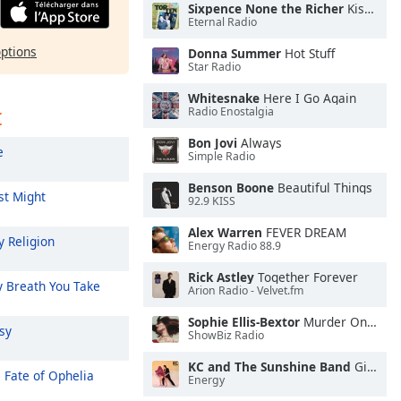
Sixpence None the Richer
Kiss Me
Eternal Radio
options
Donna Summer
Hot Stuff
Star Radio
Whitesnake
Here I Go Again
t
Radio Enostalgia
Bon Jovi
Always
e
Simple Radio
Benson Boone
Beautiful Things
st Might
92.9 KISS
Alex Warren
FEVER DREAM
 Religion
Energy Radio 88.9
Rick Astley
Together Forever
 Breath You Take
Arion Radio - Velvet.fm
Sophie Ellis-Bextor
Murder On the Dancefloor
sy
ShowBiz Radio
KC and The Sunshine Band
Give It Up
 Fate of Ophelia
Energy