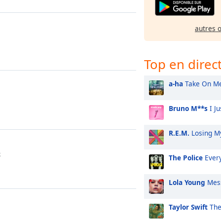
autres 
Top en direc
a-ha
Take On M
Bruno M**s
I Ju
R.E.M.
Losing My
k
The Police
Every
Lola Young
Mes
Taylor Swift
The