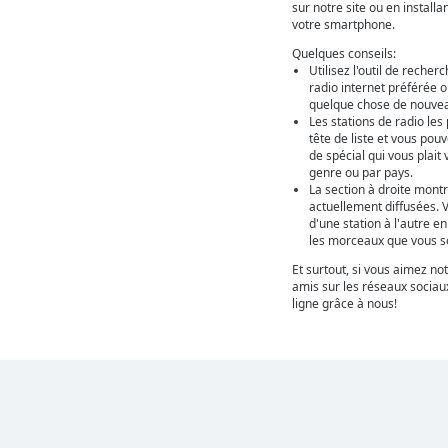
sur notre site ou en installa
votre smartphone.
Quelques conseils:
Utilisez l'outil de recher
radio internet préférée 
quelque chose de nouveau
Les stations de radio les
tête de liste et vous po
de spécial qui vous plait
genre ou par pays.
La section à droite montr
actuellement diffusées. 
d'une station à l'autre e
les morceaux que vous so
Et surtout, si vous aimez not
amis sur les réseaux sociaux
ligne grâce à nous!