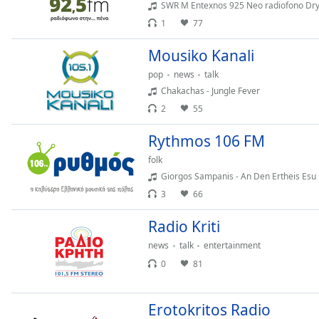
SWR M Entexnos 925 Neo radiofono Dry - 
Audio
Track
1
77
Picture-
Mousiko Kanali
in-
Picture
pop
news
talk
Fullscreen
Chakachas - Jungle Fever
This
2
55
is
a
Rythmos 106 FM
modal
window.
folk
Giorgos Sampanis - An Den Ertheis Esu
Beginning
3
66
of
dialog
Radio Kriti
window.
news
talk
entertainment
Escape
0
81
will
cancel
and
Erotokritos Radio
close