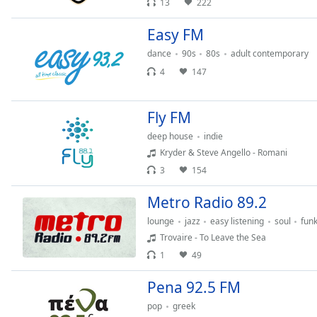
13
222
Chapters
Chapters
Easy FM
dance
90s
80s
adult contemporary
Descriptions
4
147
descriptions
off
,
Fly FM
selected
deep house
indie
Subtitles
Kryder & Steve Angello - Romani
subtitles
3
154
settings
,
Metro Radio 89.2
opens
subtitles
lounge
jazz
easy listening
soul
fun
settings
Trovaire - To Leave the Sea
dialog
1
49
subtitles
off
,
Pena 92.5 FM
selected
pop
greek