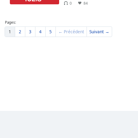
0
84
Pages:
1
2
3
4
5
← Précédent
Suivant →