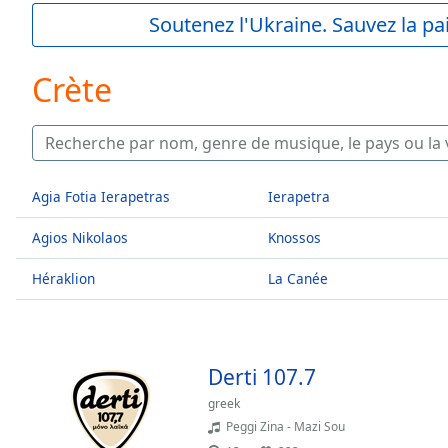
Current
Soutenez l'Ukraine. Sauvez la p
Time
0:00
/
Duration
-:-
Crète
Loaded
:
0.00%
0:00
Stream
Type
LIVE
Agia Fotia Ierapetras
Ierapetra
Seek to
live,
Agios Nikolaos
Knossos
currently
behind
live
LIVE
Héraklion
La Canée
Remaining
Time
-
-:-
Derti 107.7
1x
Playback
greek
Rate
Peggi Zina - Mazi Sou