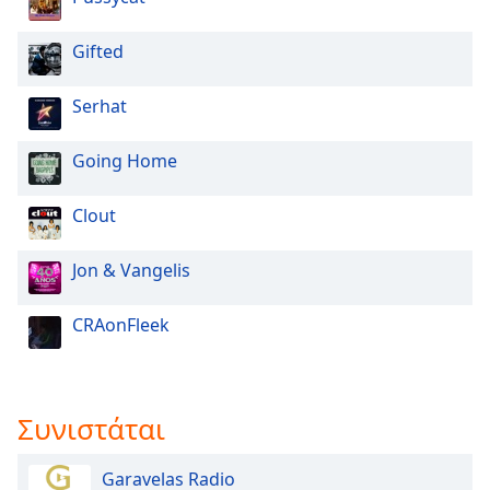
Gifted
Serhat
Going Home
Clout
Jon & Vangelis
CRAonFleek
Συνιστάται
Garavelas Radio