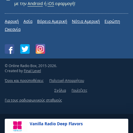
με την
Android
ή
iOS
εφαρμογή!
Αφρική
Ασία
Βόρεια Αμερική
Νότια Αμερική
Ευρώπη
Ωκεανία
© Online Radio Box, 2015-2026.
Created by
Final Level
Όροι και προϋποθέσεις
Πολιτική Απορρήτου
Σχόλια
Γουίτζετς
Για τους ραδιοφωνικούς σταθμούς
Vanilla Radio Deep Flavors