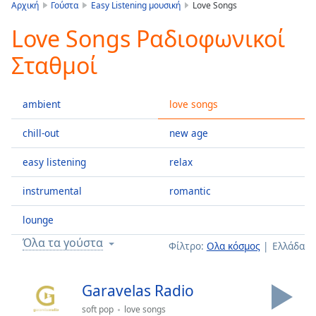
is
Αρχική
Γούστα
Easy Listening μουσική
Love Songs
loading.
Love Songs Ραδιοφωνικοί
Play
Video
Σταθμοί
Play
Skip
Backward
ambient
love songs
Skip
Forward
Mute
chill-out
new age
Current
Time
0:00
easy listening
relax
/
instrumental
romantic
Duration
-:-
Loaded
:
lounge
0.00%
Stream
Όλα τα γούστα
Φίλτρο:
Ολα κόσμος
Ελλάδα
Type
LIVE
Seek to
live,
Garavelas Radio
currently
behind
soft pop
love songs
live
LIVE