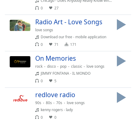
Chicago - Does Anybody Really Know What Time It Is?
opens
0
27
subtitles
settings
Radio Art - Love Songs
dialog
love songs
subtitles
Download our free - mobile application
off
,
selected
0
71
171
On Memories
Audio
Track
rock
disco
pop
classic
love songs
JIMMY FONTANA - IL MONDO
Picture-
in-
0
5
Picture
Fullscreen
redlove radio
This
is
90s
80s
70s
love songs
a
kenny rogers - lady
modal
0
0
window.