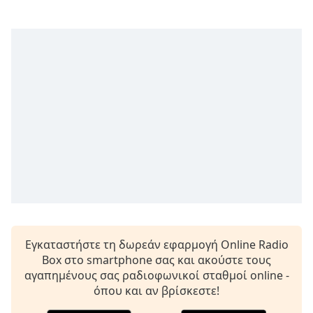
Beginning
of
dialog
window.
Escape
will
cancel
and
close
the
window.
Text
Color
Opacity
Εγκαταστήστε τη δωρεάν εφαρμογή Online Radio
Box στο smartphone σας και ακούστε τους
αγαπημένους σας ραδιοφωνικοί σταθμοί online -
Text
όπου και αν βρίσκεστε!
Background