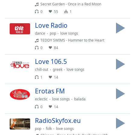
Secret Garden - Once in a Red Moon
Remaining
Time
-
0
55
1
-:-
Love Radio
1x
dance
pop
love songs
Playback
TEDDY SWIMS - Hammer to the Heart
Rate
0
84
Chapters
Love 106.5
Chapters
chill-out
greek
love songs
1
14
Descriptions
descriptions
Erotas FM
off
,
eclectic
love songs
balada
selected
0
14
Subtitles
RadioSkyfox.eu
subtitles
pop
folk
love songs
settings
,