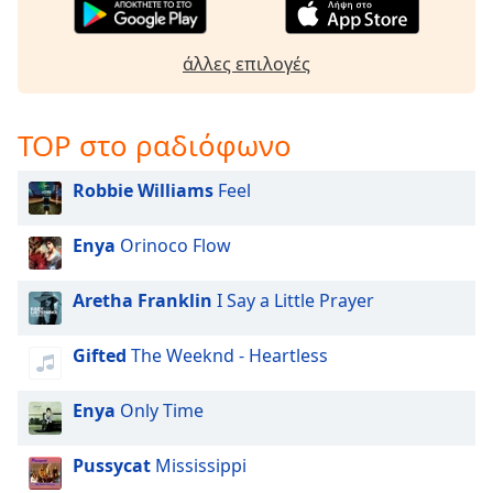
Color
άλλες επιλογές
Opacity
Caption
TOP στο ραδιόφωνο
Area
Background
Robbie Williams
Feel
Color
Enya
Orinoco Flow
Opacity
Aretha Franklin
I Say a Little Prayer
Font
Size
Gifted
The Weeknd - Heartless
Enya
Only Time
Text
Edge
Pussycat
Mississippi
Style