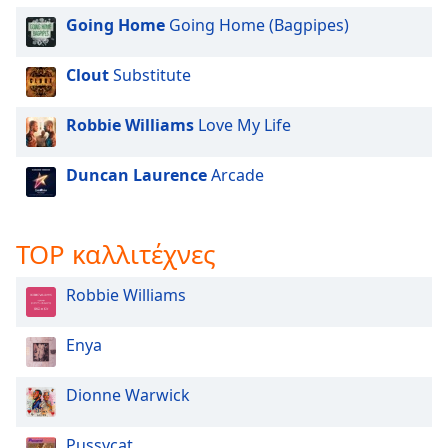
Going Home
Going Home (Bagpipes)
Font
Family
Clout
Substitute
Reset
Robbie Williams
Love My Life
Done
Close
Duncan Laurence
Arcade
Modal
Dialog
End
of
TOP καλλιτέχνες
dialog
window.
Robbie Williams
Enya
Dionne Warwick
Pussycat