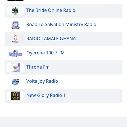
dialog
window.
The Bride Online Radio
Escape
will
Road To Salvation Ministry Radio
cancel
and
RADIO TAMALE GHANA
close
the
Oyerepa 100.7 FM
window.
Text
Throne Fm
Color
Volta Joy Radio
Opacity
New Glory Radio 1
Text
Background
Color