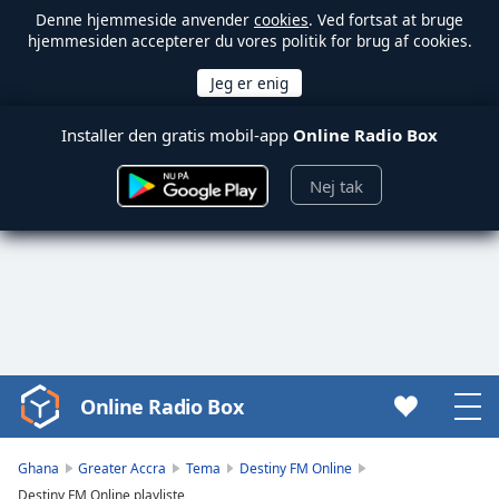
Denne hjemmeside anvender
cookies
. Ved fortsat at bruge
hjemmesiden accepterer du vores politik for brug af cookies.
Installer den gratis mobil-app
Online Radio Box
Nej tak
Online Radio Box
Video
Player
is
Ghana
Greater Accra
Tema
Destiny FM Online
loading.
Destiny FM Online playliste