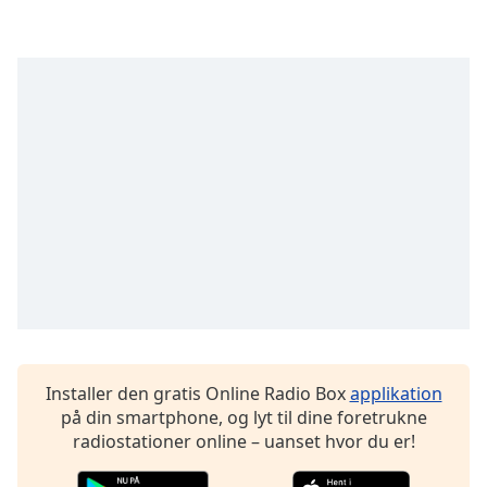
Time
-
-:-
1x
Playback
Rate
Chapters
Chapters
Descriptions
descriptions
off
,
selected
Subtitles
Installer den gratis Online Radio Box
applikation
på din smartphone, og lyt til dine foretrukne
subtitles
radiostationer online – uanset hvor du er!
settings
,
opens