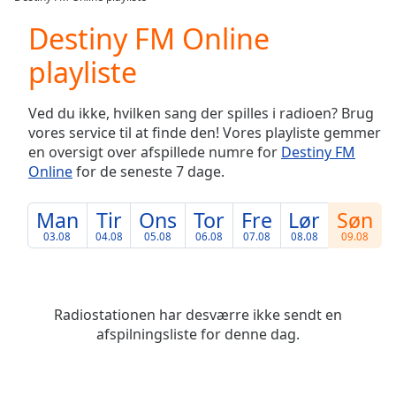
Play
Video
Destiny FM Online
Play
playliste
Skip
Backward
Skip
Ved du ikke, hvilken sang der spilles i radioen? Brug
Forward
vores service til at finde den! Vores playliste gemmer
Mute
en oversigt over afspillede numre for
Destiny FM
Current
Online
for de seneste 7 dage.
Time
0:00
/
Duration
-:-
Man
Tir
Ons
Tor
Fre
Lør
Søn
Loaded
:
03.08
04.08
05.08
06.08
07.08
08.08
09.08
0.00%
Stream
Type
LIVE
Seek to
Radiostationen har desværre ikke sendt en
live,
afspilningsliste for denne dag.
currently
behind
live
LIVE
Remaining