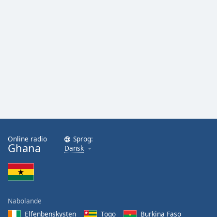
Opacity
Caption
Area
Background
Color
Opacity
Font
Size
Online radio
Sprog:
Ghana
Dansk
Text
Edge
Style
Nabolande
Elfenbenskysten
Togo
Burkina Faso
Font