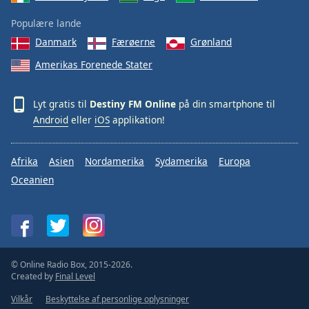
Family
Populære lande
Danmark
Færøerne
Grønland
Reset
Amerikas Forenede Stater
Done
Close
Modal
Lyt gratis til
Destiny FM Online
på din smartphone til
Dialog
Android
eller
iOS
applikation!
End
of
dialog
Afrika
Asien
Nordamerika
Sydamerika
Europa
window.
Oceanien
© Online Radio Box, 2015-2026.
Created by
Final Level
Vilkår
Beskyttelse af personlige oplysninger