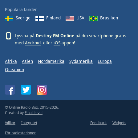
Font
Populära länder
Family
Sverige
Finland
USA
Brasilien
Reset
Lyssna på
Destiny FM Online
på din smartphone gratis
Done
med
Android
- eller
iOS
-appen!
Close
Modal
Dialog
End
Afrika
Asien
Nordamerika
Sydamerika
Europa
of
Oceanien
dialog
window.
© Online Radio Box, 2015-2026.
Created by
Final Level
Villkor
Integritet
Feedback
Widgets
För radiostationer