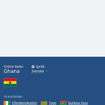
Opacity
Caption
Area
Background
Color
Opacity
Font
Online Radio
Språk:
Ghana
Svenska
Size
Text
Edge
Style
Grannländer
Elfenbenskusten
Togo
Burkina Faso