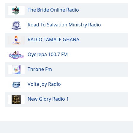
of
dialog
The Bride Online Radio
window.
Escape
Road To Salvation Ministry Radio
will
cancel
RADIO TAMALE GHANA
and
close
Oyerepa 100.7 FM
the
window.
Throne Fm
Text
Color
Volta Joy Radio
Opacity
New Glory Radio 1
Text
Background
Color