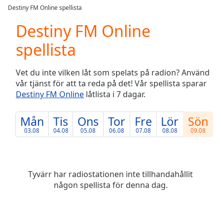
loading.
Destiny FM Online spellista
Play
Video
Destiny FM Online
Play
spellista
Skip
Backward
Skip
Vet du inte vilken låt som spelats på radion? Använd
Forward
vår tjänst för att ta reda på det! Vår spellista sparar
Mute
Destiny FM Online
låtlista i 7 dagar.
Current
Time
0:00
/
Mån
Tis
Ons
Tor
Fre
Lör
Sön
Duration
-:-
03.08
04.08
05.08
06.08
07.08
08.08
09.08
Loaded
:
0.00%
Stream
Type
LIVE
Tyvärr har radiostationen inte tillhandahållit
Seek to
någon spellista för denna dag.
live,
currently
behind
live
LIVE