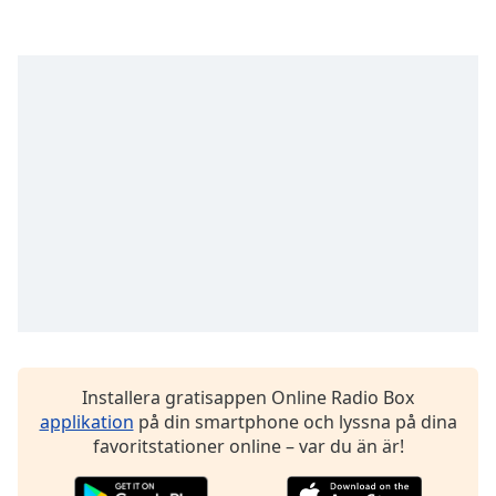
Remaining
Time
-
-:-
1x
Playback
Rate
Chapters
Chapters
Descriptions
descriptions
off
,
selected
Installera gratisappen Online Radio Box
Subtitles
applikation
på din smartphone och lyssna på dina
favoritstationer online – var du än är!
subtitles
settings
,