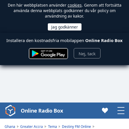
Den här webbplatsen använder
cookies
. Genom att fortsätta
använda denna webbplats godkänner du vår policy om
användning av kakor.
Installera den kostnadsfria mobilappen
Online Radio Box
Nej, tack
Online Radio Box
Video
Player
is
Ghana
Greater Accra
Tema
Destiny FM Online