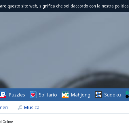
zzare questo sito web, significa che sei d’accordo con la nostra politica
Puzzles
Solitario
Mahjong
Sudoku
neri
Musica
FM Online