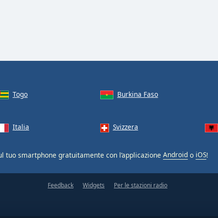
Togo
Burkina Faso
Italia
Svizzera
l tuo smartphone gratuitamente con l’applicazione
Android
o
iOS
!
Feedback
Widgets
Per le stazioni radio