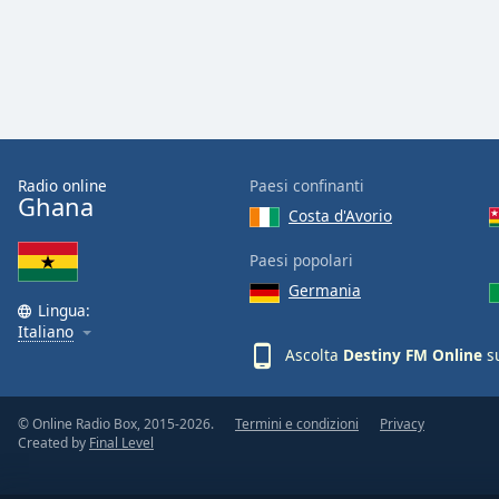
Audio
Track
Picture-
in-
Picture
Fullscreen
This
is
Radio online
Paesi confinanti
a
Ghana
Costa d'Avorio
modal
window.
Paesi popolari
Germania
Beginning
Lingua:
of
Italiano
dialog
Ascolta
Destiny FM Online
su
window.
Escape
will
© Online Radio Box, 2015-2026.
Termini e condizioni
Privacy
Created by
Final Level
cancel
and
close