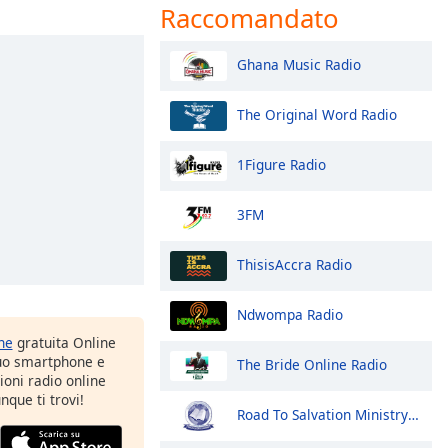
Raccomandato
Ghana Music Radio
The Original Word Radio
1Figure Radio
3FM
ThisisAccra Radio
Ndwompa Radio
one
gratuita Online
tuo smartphone e
The Bride Online Radio
zioni radio online
nque ti trovi!
Road To Salvation Ministry Radio