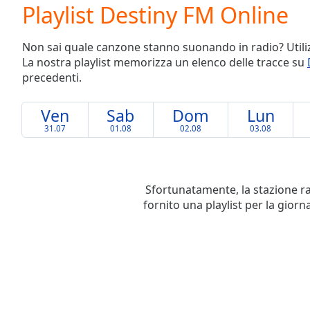
Current
Playlist Destiny FM Online
Time
0:00
/
Non sai quale canzone stanno suonando in radio? Utilizz
Duration
-:-
La nostra playlist memorizza un elenco delle tracce su
Loaded
:
precedenti.
0.00%
0:00
Stream
Ven
Sab
Dom
Lun
Type
LIVE
31.07
01.08
02.08
03.08
Seek to
live,
currently
behind
live
LIVE
Sfortunatamente, la stazione r
Remaining
fornito una playlist per la giorn
Time
-
-:-
1x
Playback
Rate