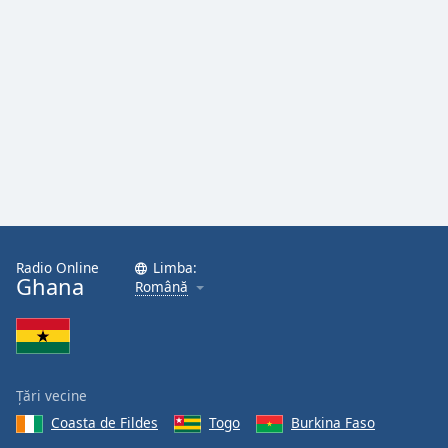
Opacity
Caption
Area
Background
Color
Opacity
Radio Online
Limba:
Ghana
Font
Română
Size
Text
Edge
Țări vecine
Style
Coasta de Fildes
Togo
Burkina Faso