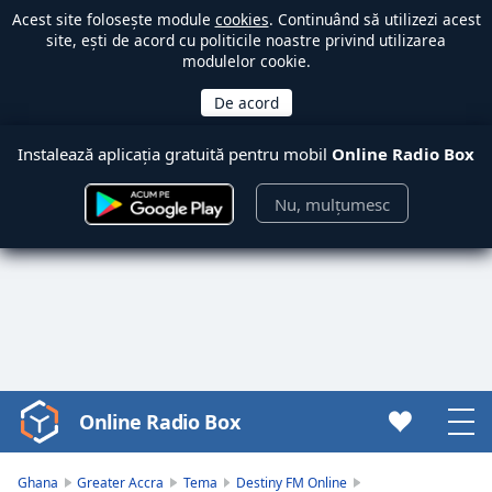
Acest site folosește module
cookies
. Continuând să utilizezi acest
site, ești de acord cu politicile noastre privind utilizarea
modulelor cookie.
Instalează aplicația gratuită pentru mobil
Online Radio Box
Nu, mulțumesc
Online Radio Box
Video
Player
is
Ghana
Greater Accra
Tema
Destiny FM Online