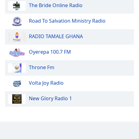
of
The Bride Online Radio
dialog
window.
Road To Salvation Ministry Radio
Escape
will
RADIO TAMALE GHANA
cancel
and
close
Oyerepa 100.7 FM
the
window.
Throne Fm
Text
Volta Joy Radio
Color
New Glory Radio 1
Opacity
Text
Background
Color