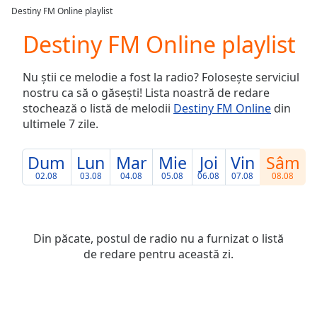
loading.
Destiny FM Online playlist
Play
Video
Destiny FM Online playlist
Play
Skip
Nu știi ce melodie a fost la radio? Folosește serviciul
Backward
nostru ca să o găsești! Lista noastră de redare
Skip
Forward
stochează o listă de melodii
Destiny FM Online
din
Mute
ultimele 7 zile.
Current
Time
0:00
Dum
Lun
Mar
Mie
Joi
Vin
Sâm
/
02.08
03.08
04.08
05.08
06.08
07.08
08.08
Duration
-:-
Loaded
:
0.00%
Stream
Din păcate, postul de radio nu a furnizat o listă
Type
LIVE
de redare pentru această zi.
Seek to
live,
currently
behind
live
LIVE