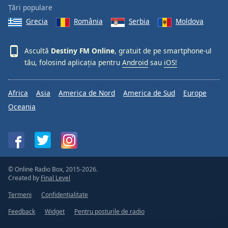
Țări populare
Font
Family
Grecia
România
Serbia
Moldova
Ascultă
Destiny FM Online
, gratuit de pe smartphone-ul
Reset
tău, folosind aplicația pentru
Android
sau
iOS!
Done
Close
Modal
Dialog
Africa
Asia
America de Nord
America de Sud
Europe
End
Oceania
of
dialog
window.
© Online Radio Box, 2015-2026.
Created by
Final Level
Termeni
Confidențialitate
Feedback
Widget
Pentru posturile de radio