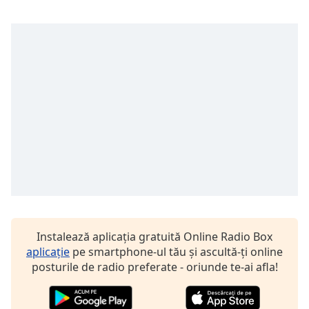
Remaining
Time
-
-:-
1x
Playback
Rate
Chapters
Chapters
Descriptions
descriptions
off
,
selected
Instalează aplicația gratuită Online Radio Box
aplicație
pe smartphone-ul tău și ascultă-ți online
Subtitles
posturile de radio preferate - oriunde te-ai afla!
subtitles
settings
,