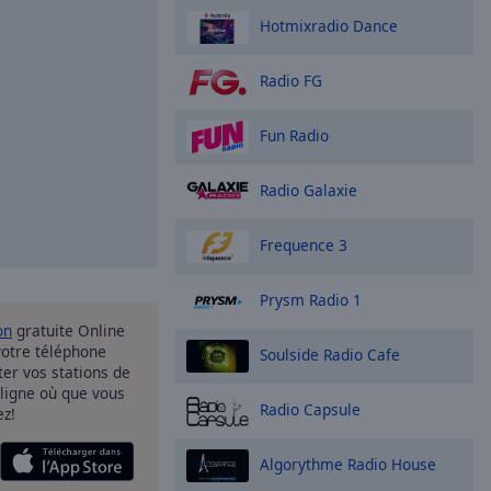
Hotmixradio Dance
Radio FG
Fun Radio
Radio Galaxie
Frequence 3
Prysm Radio 1
on
gratuite Online
votre téléphone
Soulside Radio Cafe
uter vos stations de
 ligne où que vous
Radio Capsule
ez!
Algorythme Radio House