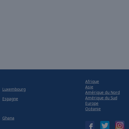
Afrique
Asie
Luxembourg
Amérique du Nord
Amérique du Sud
Espagne
Europe
Océanie
Ghana