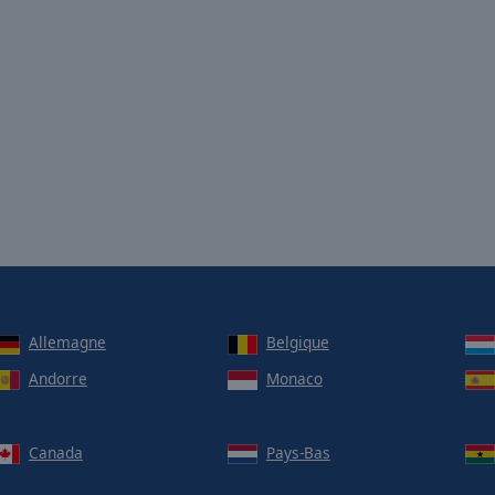
Allemagne
Belgique
Andorre
Monaco
Canada
Pays-Bas