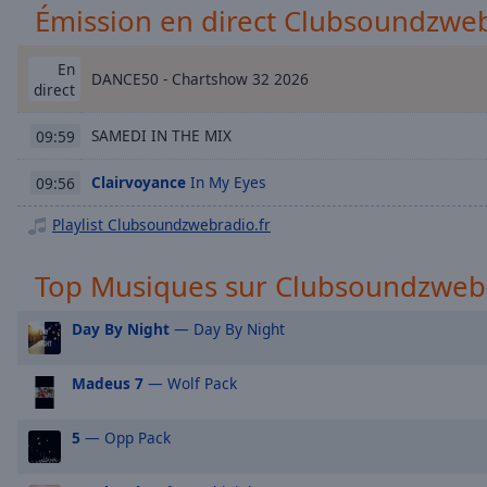
Chapters
Émission en direct Clubsoundzweb
Descriptions
En
DANCE50 - Chartshow 32 2026
descriptions
direct
off
,
selected
SAMEDI IN THE MIX
09:59
Subtitles
Clairvoyance
In My Eyes
09:56
subtitles
Playlist Clubsoundzwebradio.fr
settings
,
opens
Top Musiques sur Clubsoundzwebr
subtitles
settings
Day By Night
— Day By Night
dialog
subtitles
off
,
Madeus 7
— Wolf Pack
selected
5
— Opp Pack
Audio
Track