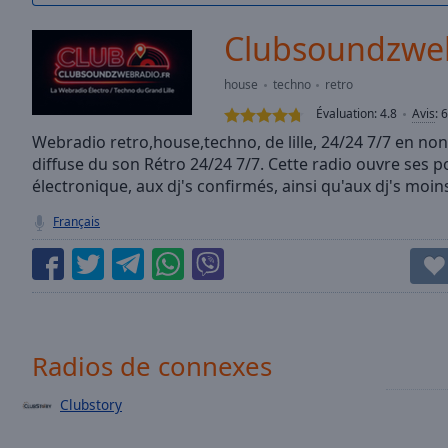
/
Duration
-:-
Clubsoundzweb
Loaded
:
0.00%
house
techno
retro
0:00
Évaluation:
4.8
Avis
:
6
Stream
Type
Webradio retro,house,techno, de lille, 24/24 7/7 en non
LIVE
diffuse du son Rétro 24/24 7/7. Cette radio ouvre ses p
Seek to
live,
électronique, aux dj's confirmés, ainsi qu'aux dj's moin
currently
behind
Français
live
LIVE
Remaining
Time
-
-:-
1x
Radios de connexes
Playback
Rate
Clubstory
Chapters