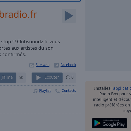
radio.fr
 stop !!! Clubsoundz.fr vous
ortes aux artistes du son
s confirmés.
Site web
J’aime
50
Écouter
0
Installez
l'applicati
Playlist
Contacts
Radio Box pour 
intelligent et d'éco
radio préférées en
soy