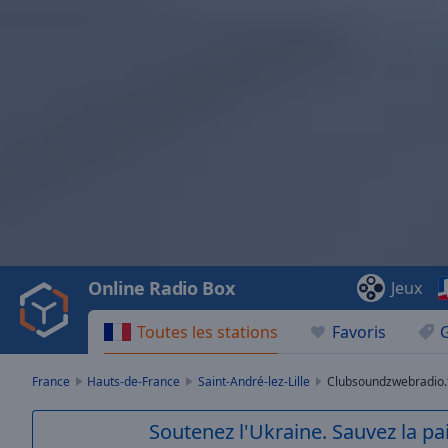
Video
Player
is
loading.
Play
Video
Online Radio Box
Jeux
Play
Skip
Toutes les stations
Favoris
Backward
Skip
Forward
France
Hauts-de-France
Saint-André-lez-Lille
Clubsoundzwebradio.
Mute
Current
Soutenez l'Ukraine. Sauvez la p
Time
0:00