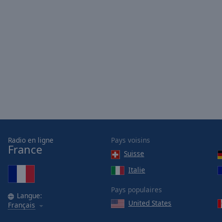
of
dialog
window.
Radio en ligne
Pays voisins
France
Suisse
Italie
Pays populaires
Langue:
United States
Français