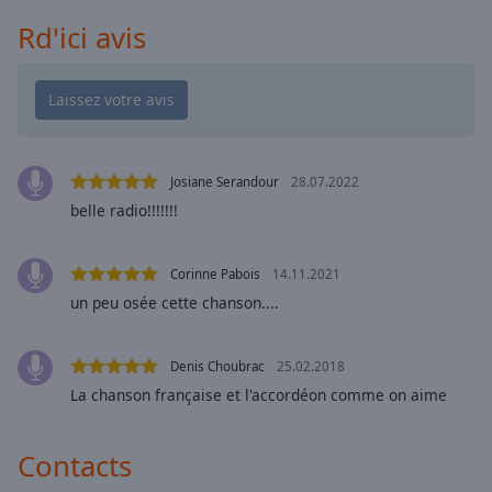
cancel
and
Rd'ici avis
close
the
window.
Text
Color
Josiane Serandour
28.07.2022
belle radio!!!!!!!
Opacity
Corinne Pabois
14.11.2021
Text
un peu osée cette chanson....
Background
Color
Denis Choubrac
25.02.2018
La chanson française et l'accordéon comme on aime
Opacity
Contacts
Caption