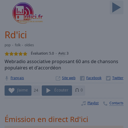
Skip
Forward
Mute
Current
Time
0:00
Rd'ici
/
Duration
-:-
pop
folk
oldies
Loaded
:
0.00%
Évaluation:
5.0
Avis
:
3
Stream
Webradio associative proposant 60 ans de chansons
Type
LIVE
populaires et d'accordéon
Seek to
live,
Français
Site web
currently
behind
J’aime
24
Écouter
0
live
LIVE
Remaining
Time
-
Playlist
Contacts
-:-
Émission en direct Rd'ici
1x