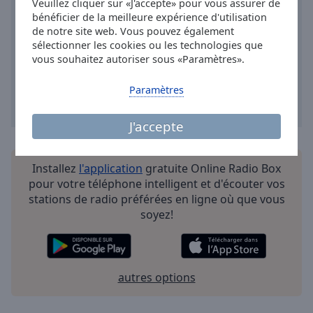
Veuillez cliquer sur «J'accepte» pour vous assurer de
Done
bénéficier de la meilleure expérience d'utilisation
Close
de notre site web. Vous pouvez également
Modal
Dialog
sélectionner les cookies ou les technologies que
End
vous souhaitez autoriser sous «Paramètres».
of
dialog
Paramètres
window.
J'accepte
Installez
l'application
gratuite Online Radio Box
pour votre téléphone intelligent et d'écouter vos
stations de radio préférées en ligne où que vous
soyez!
autres options