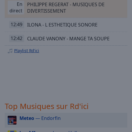
Playback
En
PHILIPPE REGERAT - MUSIQUES DE
Rate
direct
DIVERTISSEMENT
Chapters
12:49
ILONA - L ESTHETIQUE SONORE
Chapters
12:42
CLAUDE VANONY - MANGE TA SOUPE
Descriptions
descriptions
Playlist Rd'ici
off
,
selected
Subtitles
subtitles
settings
,
opens
Top Musiques sur Rd'ici
subtitles
settings
dialog
Meteo
— Endorfin
subtitles
off
,