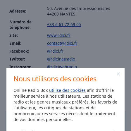
Area
50, Avenue des Impressionnistes
Background
Adresse:
44200 NANTES
Color
Numéro de
+33 6 61 72 69 05
téléphone:
Opacity
Site:
www.rdici.fr
Email:
contact@rdici.fr
Font
Facebook:
@rdici.fr
Size
Twitter:
@rdicinetradio
Instagram:
@rdiciwebradio
Text
Youtube:
@featured
Nous utilisons des cookies
Edge
Heure à Nantes
:
15:45
,
08.09.2026
Style
Online Radio Box
utilise des cookies
afin d'offrir le
meilleur service à nos utilisateurs. Les stations de
radio et les genres musicaux préférés, les favoris de
Font
l'utilisateur, les critiques de stations et de
Family
nombreux autres services nécessitent le traitement
de vos données personnelles.
Reset