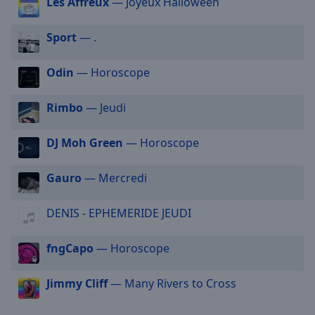
Les Affreux
— Joyeux Halloween
selected
Sport
— .
Audio
Track
Odin
— Horoscope
Picture-
in-
Picture
Rimbo
— Jeudi
Fullscreen
This
DJ Moh Green
— Horoscope
is
a
modal
Gauro
— Mercredi
window.
DENIS - EPHEMERIDE JEUDI
Beginning
of
fngCapo
— Horoscope
dialog
window.
Jimmy Cliff
— Many Rivers to Cross
Escape
will