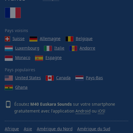
M40 Rewind
M40 Rihanna
M40 RnB
Pays voisins
M40 Rockabilly
Suisse
Allemagne
Belgique
M40 Soul
Luxembourg
Italie
Andorre
M40 Souvenirs
Monaco
Espagne
M40 Spice Girls
Pays populaires
M40 U2
United States
Canada
Pays-Bas
M40 UltraMaxx
Ghana
M40 V-Pop
M40 Vodka Hits
Écoutez
M40 Euskara Sounds
sur votre smartphone
M40 WorkOut
gratuitement avec l'application
Android
ou
iOS
!
M40 Zen
M40 Zouk
Afrique
Asie
Amérique du Nord
Amérique du Sud