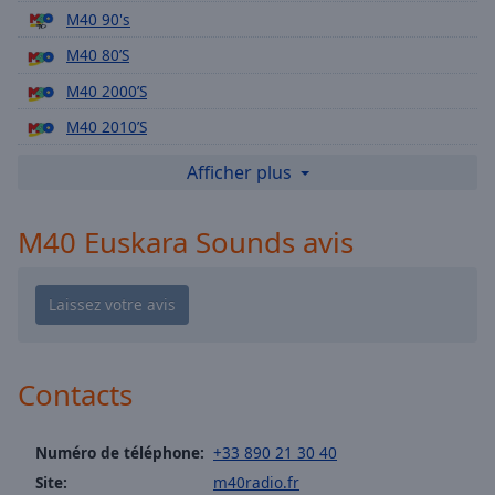
Playback
M40 90's
Rate
M40 80’S
Chapters
M40 2000’S
Chapters
M40 2010’S
Descriptions
M40 Eurodance
Afficher plus
descriptions
M40 Funk
off
,
M40 Euskara Sounds avis
selected
M40 Pop Rock
M40 Love Songs
Subtitles
M40 Urban
subtitles
M40 Comedies Musicales
settings
,
opens
M40 Mashup
Contacts
subtitles
M40 Generation DO’
settings
dialog
M40 Noel
Numéro de téléphone:
+33 890 21 30 40
subtitles
Site:
m40radio.fr
M40 By Nathassia
off
,