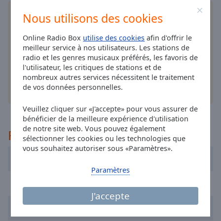
cancel
and
Installez
l'application
gratuite Online Radio Box
M40 by DJ Yoco
Nous utilisons des cookies
close
pour votre téléphone intelligent et d'écouter vos
M40 by Laurent Schark
the
stations de radio préférées en ligne où que vous
Online Radio Box
utilise des cookies
afin d'offrir le
window.
soyez!
M40 by Meetch
meilleur service à nos utilisateurs. Les stations de
radio et les genres musicaux préférés, les favoris de
M40 by Moguai
l'utilisateur, les critiques de stations et de
Text
nombreux autres services nécessitent le traitement
M40 by Oskana
Color
de vos données personnelles.
autres options
M40 C-Pop
Opacity
Veuillez cliquer sur «J'accepte» pour vous assurer de
M40 Céline Dion
bénéficier de la meilleure expérience d'utilisation
M40 Сoldplay
de notre site web. Vous pouvez également
Recommandé
Text
sélectionner les cookies ou les technologies que
M40 Curry Beats
Background
vous souhaitez autoriser sous «Paramètres».
Radio RVA
Color
M40 Daft Punk
Paramètres
M40 David Guetta
Nostalgie
Opacity
M40 Deep Dance
J'accepte
M40 Earth
NRJ
Caption