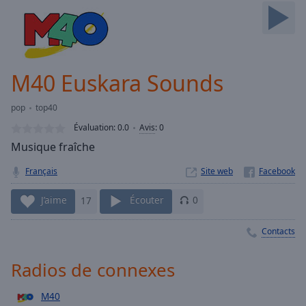
Skip
Forward
Mute
Current
Time
0:00
M40 Euskara Sounds
/
Duration
-:-
pop
top40
Loaded
:
0.00%
Évaluation:
0.0
Avis
:
0
Stream
Musique fraîche
Type
LIVE
Français
Site web
Seek to
live,
currently
J’aime
17
Écouter
0
behind
live
LIVE
Remaining
Contacts
Time
-
-:-
Radios de connexes
1x
M40