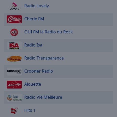
M40 Electro Swing
Area
Radio Lovely
Background
M40 Feel Good
Color
M40 Frenchy
Cherie FM
M40 Genesis
Opacity
OUI FM la Radio du Rock
M40 Girl Power
M40 Hard Rock / Metal
Font
Radio Isa
Size
M40 Hip-hop
Radio Transparence
M40 Humour
Text
M40 Indochine
Crooner Radio
Edge
M40 J-Pop
Style
Alouette
M40 Jazzy
Font
M40 Johnny Hallyday
Radio Vie Meilleure
Family
M40 Justin Timberlake
Hits 1
M40 K-Pop
Reset