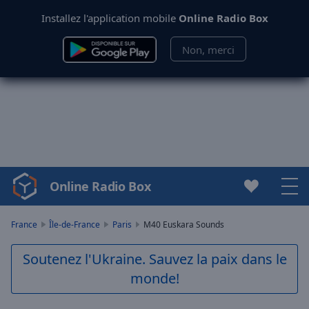
Installez l'application mobile
Online Radio Box
Non, merci
Online Radio Box
Video
Player
is
France
Île-de-France
Paris
M40 Euskara Sounds
loading.
Play
Soutenez l'Ukraine. Sauvez la paix dans le
Video
monde!
Play
Skip
Backward