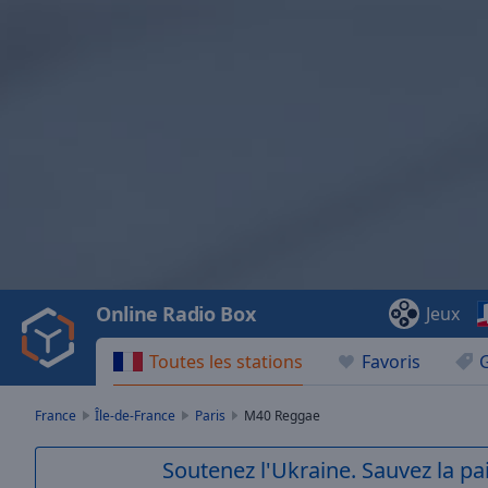
Video
Player
is
loading.
Play
Video
Online Radio Box
Jeux
Play
Skip
Toutes les stations
Favoris
Backward
Skip
Forward
France
Île-de-France
Paris
M40 Reggae
Mute
Current
Soutenez l'Ukraine. Sauvez la p
Time
0:00