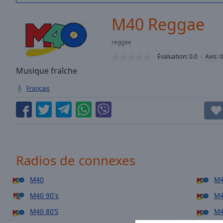
/
Duration
-:-
M40 Reggae
Loaded
:
0.00%
reggae
0:00
Évaluation:
0.0
Avis
:
0
Stream
Type
Musique fraîche
LIVE
Seek to
Français
live,
currently
behind
live
LIVE
Remaining
Time
-
-:-
Radios de connexes
1x
M40
M4
Playback
Rate
M40 90's
M4
Chapters
M40 80’S
M4