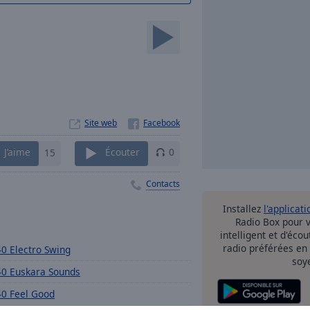
Site web
J’aime
15
Écouter
0
Contacts
Installez
l'applicati
Radio Box pour 
intelligent et d'éco
radio préférées en
0 Electro Swing
soy
0 Euskara Sounds
0 Feel Good