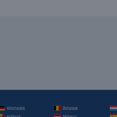
0 Live!
0 Lounge
0 Madonna
0 Makina
0 Maxi Dance
0 Michael Jackson
0 Motown
0 Mylène Farmer
0 Pride
0 Prince
0 Raï
0 Rewind
0 Rihanna
Allemagne
Belgique
0 RnB
Andorre
Monaco