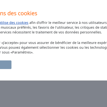
0 Frenchy
autres 
0 Genesis
ons des cookies
0 Girl Power
utilise des cookies
afin d'offrir le meilleur service à nos utilisateur
0 Hard Rock / Metal
musicaux préférés, les favoris de l'utilisateur, les critiques de stat
rvices nécessitent le traitement de vos données personnelles.
0 Hip-hop
0 Humour
r «J'accepte» pour vous assurer de bénéficier de la meilleure expéri
 Vous pouvez également sélectionner les cookies ou les technolog
0 Indochine
r sous «Paramètres».
0 J-Pop
0 Jazzy
0 Johnny Hallyday
0 Justin Timberlake
0 K-Pop
0 Lady Gaga
0 Latino