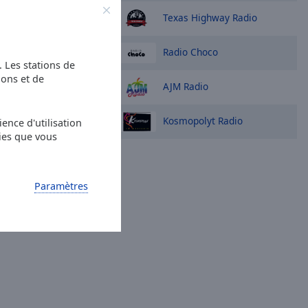
options
Texas Highway Radio
Radio Choco
s. Les stations de
ions et de
AJM Radio
Kosmopolyt Radio
ence d'utilisation
ies que vous
Paramètres