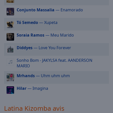
cancel
and
Conjunto Massalia
— Enamorado
close
the
Tó Semedo
— Xupeta
window.
Text
Soraia Ramos
— Meu Marido
Color
Diddyes
— Love You Forever
Opacity
Sonho Bom - JAKYLSA feat. AANDERSON
MARIO
Text
Background
Mrhands
— Uhm uhm uhm
Color
Hilar
— Imagina
Opacity
Latina Kizomba avis
Caption