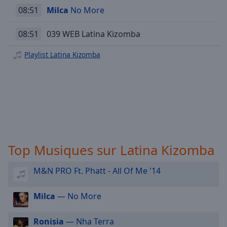
selected
08:51
Milca
No More
Audio
08:51
039 WEB Latina Kizomba
Track
Playlist Latina Kizomba
Picture-
in-
Picture
Fullscreen
This
is
a
modal
window.
Top Musiques sur Latina Kizomba
Beginning
M&N PRO Ft. Phatt - All Of Me '14
of
dialog
window.
Milca
— No More
Escape
will
Ronisia
— Nha Terra