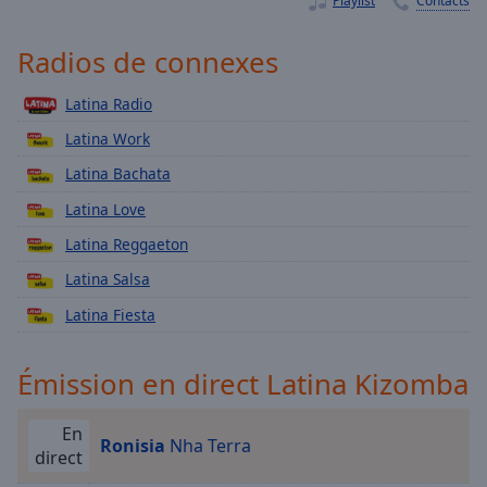
Playlist
Contacts
Playback
Rate
Radios de connexes
Chapters
Chapters
Latina Radio
Latina Work
Descriptions
Latina Bachata
descriptions
off
,
Latina Love
selected
Latina Reggaeton
Subtitles
Latina Salsa
subtitles
Latina Fiesta
settings
,
opens
Émission en direct Latina Kizomba
subtitles
settings
En
dialog
Ronisia
Nha Terra
direct
subtitles
off
,