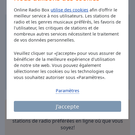
Done
Online Radio Box
utilise des cookies
afin d'offrir le
Close
Modal
meilleur service à nos utilisateurs. Les stations de
Dialog
radio et les genres musicaux préférés, les favoris de
End
l'utilisateur, les critiques de stations et de
of
nombreux autres services nécessitent le traitement
dialog
de vos données personnelles.
window.
Veuillez cliquer sur «J'accepte» pour vous assurer de
bénéficier de la meilleure expérience d'utilisation
de notre site web. Vous pouvez également
sélectionner les cookies ou les technologies que
vous souhaitez autoriser sous «Paramètres».
Paramètres
J'accepte
Installez
l'application
gratuite Online Radio Box
pour votre téléphone intelligent et d'écouter vos
stations de radio préférées en ligne où que vous
soyez!