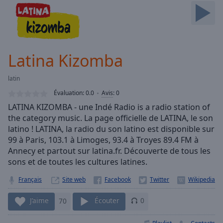
Skip
Forward
Mute
Current
Time
0:00
Latina Kizomba
/
Duration
-:-
latin
Loaded
:
0.00%
Évaluation:
0.0
Avis
:
0
Stream
LATINA KIZOMBA - une Indé Radio is a radio station of
Type
LIVE
the category music. La page officielle de LATINA, le son
Seek to
latino ! LATINA, la radio du son latino est disponible sur
live,
99 à Paris, 103.1 à Limoges, 93.4 à Troyes 89.4 FM à
currently
Annecy et partout sur latina.fr. Découverte de tous les
behind
live
LIVE
sons et de toutes les cultures latines.
Remaining
Time
-
Français
Site web
-:-
J’aime
70
Écouter
0
1x