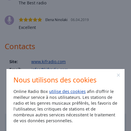
Area
The Best radio
Background
Color
Elena Ninolaki
06.04.2019
Excellent
Opacity
Contacts
Font
Size
Site:
www.kifradio.com
Email:
infos@kifradio.com
Text
Facebook:
@kifradioparis
Nous utilisons des cookies
Edge
Style
Heure à Paris
:
08:39
,
08.08.2026
Online Radio Box
utilise des cookies
afin d'offrir le
meilleur service à nos utilisateurs. Les stations de
Font
radio et les genres musicaux préférés, les favoris de
Family
l'utilisateur, les critiques de stations et de
nombreux autres services nécessitent le traitement
de vos données personnelles.
Reset