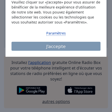
Veuillez cliquer sur «J'accepte» pour vous assurer de
Done
bénéficier de la meilleure expérience d'utilisation
Close
Modal
de notre site web. Vous pouvez également
Dialog
sélectionner les cookies ou les technologies que
End
vous souhaitez autoriser sous «Paramètres».
of
dialog
Paramètres
window.
J'accepte
Installez
l'application
gratuite Online Radio Box
pour votre téléphone intelligent et d'écouter vos
stations de radio préférées en ligne où que vous
soyez!
autres options