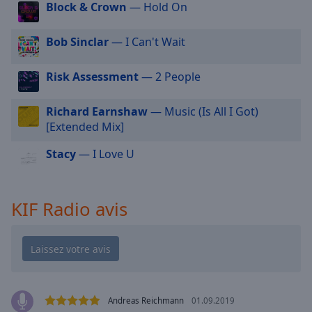
cancel
Block & Crown
— Hold On
and
close
Bob Sinclar
— I Can't Wait
the
window.
Risk Assessment
— 2 People
Text
Color
Richard Earnshaw
— Music (Is All I Got)
[Extended Mix]
Opacity
Stacy
— I Love U
Text
KIF Radio avis
Background
Color
Opacity
Andreas Reichmann
01.09.2019
Caption