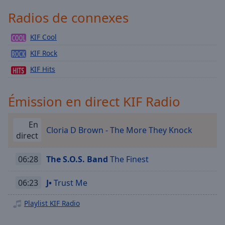
Playback
Rate
Radios de connexes
Chapters
KIF Cool
Chapters
KIF Rock
Descriptions
KIF Hits
descriptions
off
,
Émission en direct KIF Radio
selected
En
Subtitles
Cloria D Brown - The More They Knock
direct
subtitles
settings
,
06:28
The S.O.S. Band
The Finest
opens
subtitles
06:23
J•
Trust Me
settings
dialog
Playlist KIF Radio
subtitles
off
,