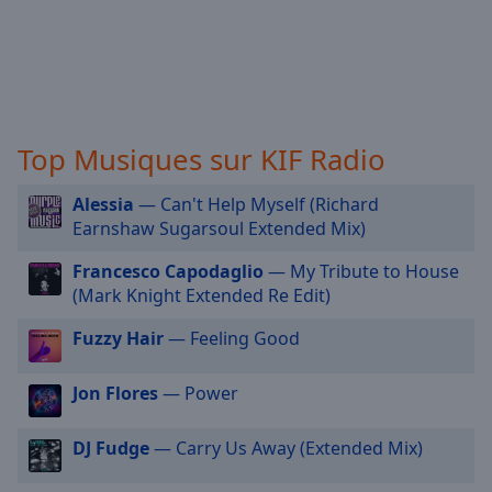
selected
Audio
Track
Picture-
in-
Top Musiques sur KIF Radio
Picture
Fullscreen
This
Alessia
— Can't Help Myself (Richard
is
Earnshaw Sugarsoul Extended Mix)
a
Francesco Capodaglio
— My Tribute to House
modal
(Mark Knight Extended Re Edit)
window.
Fuzzy Hair
— Feeling Good
Beginning
of
Jon Flores
— Power
dialog
window.
Escape
DJ Fudge
— Carry Us Away (Extended Mix)
will