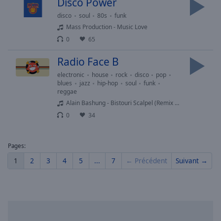
Disco Power
Done
disco
soul
80s
funk
Close
Modal
Mass Production - Music Love
Dialog
0
65
End
of
Radio Face B
dialog
window.
electronic
house
rock
disco
pop
blues
jazz
hip-hop
soul
funk
reggae
Alain Bashung - Bistouri Scalpel (Remix 2022 - Version longue)
0
34
Pages:
1
2
3
4
5
...
7
← Précédent
Suivant →