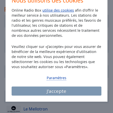
Nous utilisons des cookies
selected
Recommandé
Online Radio Box
utilise des cookies
afin d'offrir le
Audio
meilleur service à nos utilisateurs. Les stations de
Track
radio et les genres musicaux préférés, les favoris de
FIP Radio
l'utilisateur, les critiques de stations et de
Picture-
nombreux autres services nécessitent le traitement
in-
Nostalgie
de vos données personnelles.
Picture
Fullscreen
NRJ
This
Veuillez cliquer sur «J'accepte» pour vous assurer de
bénéficier de la meilleure expérience d'utilisation
is
de notre site web. Vous pouvez également
a
Allzic Radio Nationale 7
sélectionner les cookies ou les technologies que
modal
vous souhaitez autoriser sous «Paramètres».
window.
Eurodance 90
Paramètres
Beginning
Latina Radio
of
J'accepte
dialog
RFM
window.
Escape
will
Le Mellotron