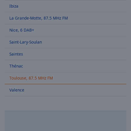
Skip
Ibiza
Forward
Mute
La Grande-Motte, 87.5 MHz FM
Current
Time
0:00
Nice, 6 DAB+
/
Duration
-:-
Saint-Lary-Soulan
Loaded
:
Saintes
0.00%
Stream
Thénac
Type
LIVE
Seek to
Toulouse, 87.5 MHz FM
live,
currently
behind
Valence
live
LIVE
Remaining
Time
-
-:-
1x