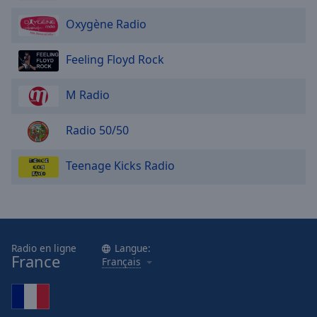
cancel
and
Oxygène Radio
close
the
Feeling Floyd Rock
window.
M Radio
Text
Color
Radio 50/50
Opacity
Teenage Kicks Radio
Text
Background
Color
Radio en ligne
Langue:
France
Français
Opacity
Caption