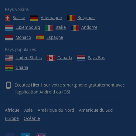
Area
Background
Pays voisins
Color
Suisse
Allemagne
Belgique
Luxembourg
Italie
Andorre
Opacity
Monaco
Espagne
Pays populaires
Font
United States
Canada
Pays-Bas
Size
Ghana
Text
Edge
Écoutez
Hits 1
sur votre smartphone gratuitement avec
Style
l'application
Android
ou
iOS
!
Font
Afrique
Asie
Amérique du Nord
Amérique du Sud
Family
Europe
Océanie
Reset