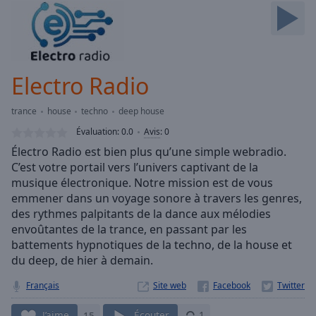
Skip
Forward
Mute
Current
Time
0:00
Electro Radio
/
Duration
-:-
trance
house
techno
deep house
Loaded
:
0.00%
Évaluation:
0.0
Avis
:
0
Stream
Électro Radio est bien plus qu’une simple webradio.
Type
LIVE
C’est votre portail vers l’univers captivant de la
Seek to
musique électronique. Notre mission est de vous
live,
emmener dans un voyage sonore à travers les genres,
currently
des rythmes palpitants de la dance aux mélodies
behind
live
LIVE
envoûtantes de la trance, en passant par les
Remaining
battements hypnotiques de la techno, de la house et
Time
-
du deep, de hier à demain.
-:-
Français
Site web
1x
J’aime
15
Écouter
1