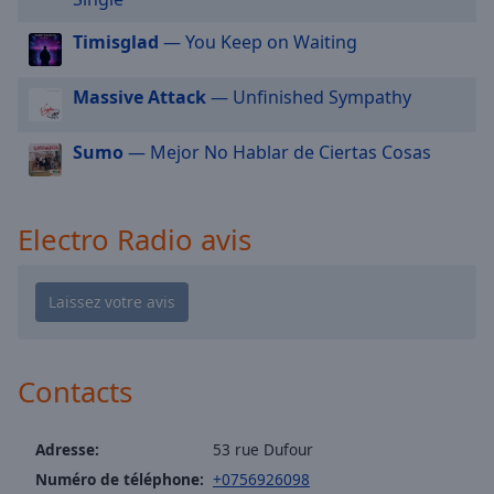
cancel
and
Timisglad
— You Keep on Waiting
close
the
Massive Attack
— Unfinished Sympathy
window.
Sumo
— Mejor No Hablar de Ciertas Cosas
Text
Color
Electro Radio avis
Opacity
Text
Background
Color
Contacts
Opacity
Adresse:
53 rue Dufour
Numéro de téléphone:
+0756926098
Caption