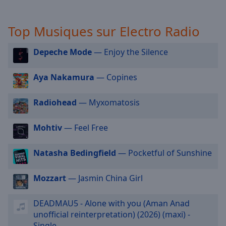
selected
Top Musiques sur Electro Radio
Audio
Track
Depeche Mode
— Enjoy the Silence
Picture-
in-
Picture
Aya Nakamura
— Copines
Fullscreen
This
Radiohead
— Myxomatosis
is
a
modal
Mohtiv
— Feel Free
window.
Natasha Bedingfield
— Pocketful of Sunshine
Beginning
of
Mozzart
— Jasmin China Girl
dialog
window.
DEADMAU5 - Alone with you (Aman Anad
Escape
unofficial reinterpretation) (2026) (maxi) -
will
Single