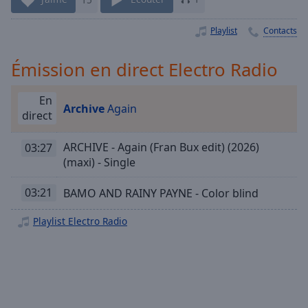
Playback
Rate
Playlist
Contacts
Chapters
Chapters
Émission en direct Electro Radio
Descriptions
En
Archive
Again
direct
descriptions
off
,
selected
ARCHIVE - Again (Fran Bux edit) (2026)
03:27
(maxi) - Single
Subtitles
03:21
BAMO AND RAINY PAYNE - Color blind
subtitles
settings
,
Playlist Electro Radio
opens
subtitles
settings
dialog
subtitles
off
,