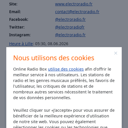
Area
Site:
www.electroradio.fr
Background
Email:
contact@electroradio.fr
Color
Facebook:
@electroradio.fr
Twitter:
@electroradiofr
Opacity
Instagram:
@electroradio.fr
Heure à Lille
:
05:30
,
08.06.2026
Font
Size
Nous utilisons des cookies
Online Radio Box
utilise des cookies
afin d'offrir le
Text
meilleur service à nos utilisateurs. Les stations de
Edge
radio et les genres musicaux préférés, les favoris de
Style
l'utilisateur, les critiques de stations et de
nombreux autres services nécessitent le traitement
de vos données personnelles.
Font
Family
Veuillez cliquer sur «J'accepte» pour vous assurer de
bénéficier de la meilleure expérience d'utilisation
de notre site web. Vous pouvez également
Reset
sélectionner les cookies ou les technologies que