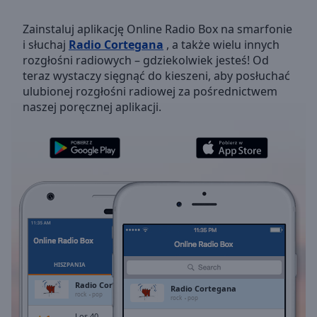
Backward
Skip
Zainstaluj aplikację Online Radio Box na smarfonie
Forward
i słuchaj
Radio Cortegana
, a także wielu innych
Mute
rozgłośni radiowych – gdziekolwiek jesteś! Od
Current
teraz wystaczy sięgnąć do kieszeni, aby posłuchać
Time
0:00
ulubionej rozgłośni radiowej za pośrednictwem
/
naszej poręcznej aplikacji.
Duration
-:-
Loaded
:
0.00%
Stream
Type
LIVE
Seek to
live,
currently
behind
live
LIVE
Remaining
Time
-
HISZPANIA
ULUBIONE
-:-
Radio Cortegana
Radio Cortegana
rock
pop
rock
pop
1x
Los 40