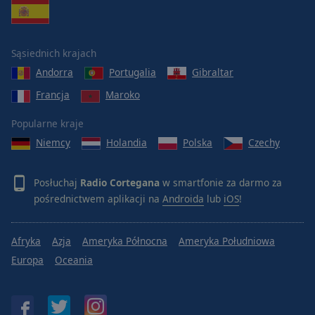
Reset
Done
Close
Modal
Sąsiednich krajach
Dialog
End
Andorra
Portugalia
Gibraltar
of
Francja
Maroko
dialog
window.
Popularne kraje
Niemcy
Holandia
Polska
Czechy
Posłuchaj
Radio Cortegana
w smartfonie za darmo za
pośrednictwem aplikacji na
Androida
lub
iOS
!
Afryka
Azja
Ameryka Północna
Ameryka Południowa
Europa
Oceania