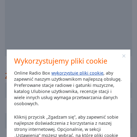
off
,
selected
Audio
Track
Picture-
in-
Picture
Fullscreen
Wykorzystujemy pliki cookie
This
is
Online Radio Box
wykorzystuje pliki cookie
, aby
Zaleca
a
zapewnić naszym użytkownikom najlepszą obsługę.
modal
Preferowane stacje radiowe i gatunki muzyczne,
window.
Cadena 100 Barcelona
katalog Ulubione użytkownika, recenzje stacji i
wiele innych usług wymaga przetwarzania danych
Beginning
osobowych.
RNE Radio Nacional
of
dialog
Kliknij przycisk „Zgadzam się”, aby zapewnić sobie
Radio 8
window.
najlepsze doświadczenia z korzystania z naszej
strony internetowej. Opcjonalnie, w sekcji
Escape
Los 40
„Ustawienia” możesz wybrać, na które pliki cookie
will