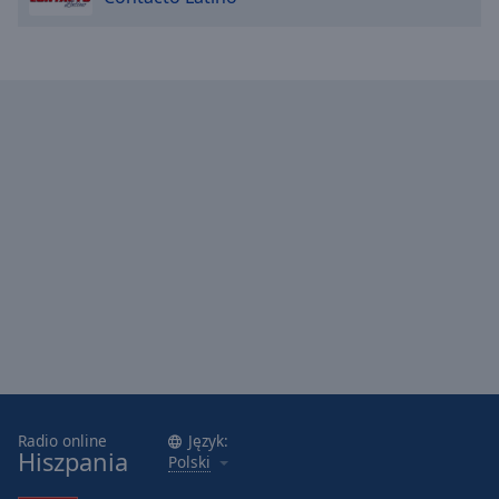
Caption
Area
Background
Color
Opacity
Font
Size
Text
Edge
Style
Font
Family
Radio online
Język:
Hiszpania
Polski