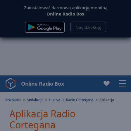
Zainstalować darmową aplikację mobilną
Online Radio Box
Nie, dziękuję
Online Radio Box
Video
Player
is
Hiszpania
Andaluzja
Huelva
Radio Cortegana
Aplikacja
loading.
Aplikacja Radio
Play
Video
Cortegana
Play
Skip