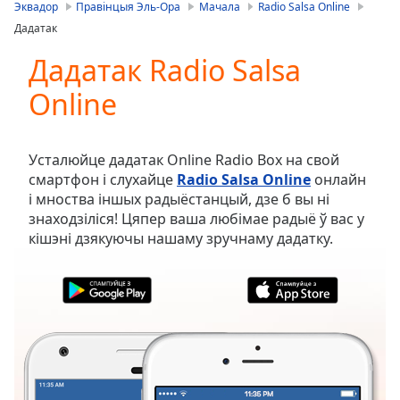
is
Эквадор
Правінцыя Эль-Ора
Мачала
Radio Salsa Online
loading.
Дадатак
Play
Video
Дадатак Radio Salsa
Play
Online
Skip
Backward
Skip
Forward
Усталюйце дадатак Online Radio Box на свой
Mute
смартфон і слухайце
Radio Salsa Online
онлайн
Current
і мноства іншых радыёстанцый, дзе б вы ні
Time
0:00
знаходзіліся! Цяпер ваша любімае радыё ў вас у
/
кішэні дзякуючы нашаму зручнаму дадатку.
Duration
-:-
Loaded
:
0.00%
Stream
Type
LIVE
Seek to
live,
currently
behind
live
LIVE