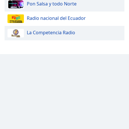
Color
Pon Salsa y todo Norte
Opacity
Radio nacional del Ecuador
La Competencia Radio
Caption
Area
Background
Color
Opacity
Font
Size
Text
Edge
Style