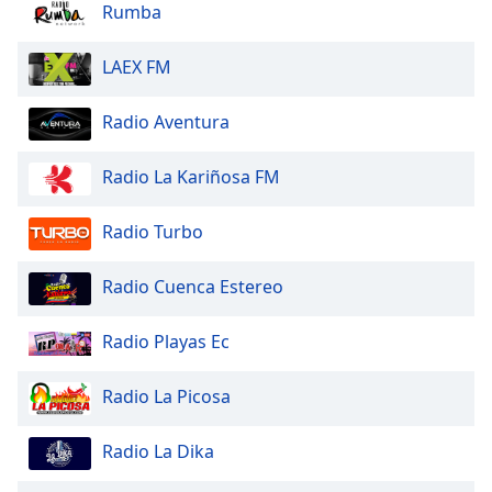
Beginning
Rumba
of
dialog
LAEX FM
window.
Escape
Radio Aventura
will
cancel
and
Radio La Kariñosa FM
close
the
Radio Turbo
window.
Radio Cuenca Estereo
Text
Color
Radio Playas Ec
Opacity
Radio La Picosa
Text
Radio La Dika
Background