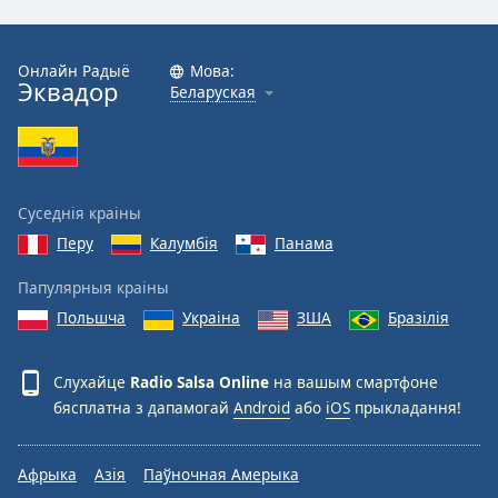
Font
Family
Онлайн Радыё
Мова:
Эквадор
Беларуская
Reset
Done
Close
Modal
Суседнія краіны
Dialog
End
Перу
Калумбія
Панама
of
dialog
Папулярныя краіны
window.
Польшча
Украіна
ЗША
Бразілія
Слухайце
Radio Salsa Online
на вашым смартфоне
бясплатна з дапамогай
Android
або
iOS
прыкладання!
Афрыка
Азія
Паўночная Амерыка