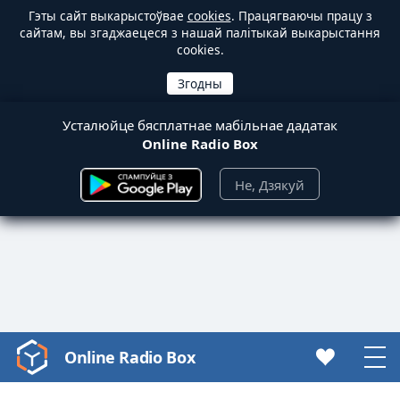
Гэты сайт выкарыстоўвае
cookies
. Працягваючы працу з
сайтам, вы згаджаецеся з нашай палітыкай выкарыстання
cookies.
Усталюйце бясплатнае мабільнае дадатак
Online Radio Box
Не, Дзякуй
Online Radio Box
Video
Player