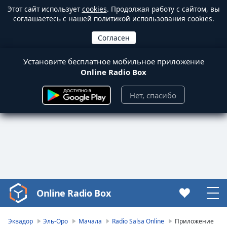
Этот сайт использует
cookies
. Продолжая работу с сайтом, вы
соглашаетесь с нашей политикой использования cookies.
Установите бесплатное мобильное приложение
Online Radio Box
Нет, спасибо
Online Radio Box
Video
Player
is
Эквадор
Эль-Оро
Мачала
Radio Salsa Online
Приложение