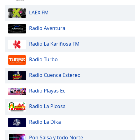
of
dialog
LAEX FM
window.
Escape
Radio Aventura
will
cancel
and
Radio La Kariñosa FM
close
the
Radio Turbo
window.
Radio Cuenca Estereo
Text
Color
Radio Playas Ec
Opacity
Radio La Picosa
Text
Radio La Dika
Background
Color
Pon Salsa y todo Norte