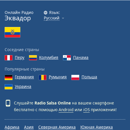
Font
Family
Онлайн Радио
Язык:
Эквадор
Русский
Reset
Done
Close
Modal
Соседние страны
Dialog
End
Перу
Колумбия
Панама
of
dialog
Популярные страны
window.
Германия
Румыния
Польша
Украина
Слушайте
Radio Salsa Online
на вашем смартфоне
бесплатно с помощью
Android
или
iOS
приложения!
Африка
Азия
Северная Америка
Южная Америка