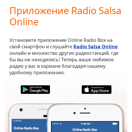
loading.
Приложение Radio Salsa
Play
Video
Online
Play
Skip
Backward
Skip
Установите приложение Online Radio Box на
Forward
свой смартфон и слушайте
Radio Salsa Online
Mute
онлайн и множество других радиостанций, где
Current
бы вы ни находились! Теперь ваше любимое
Time
0:00
радио у вас в кармане благодаря нашему
/
удобному приложению.
Duration
-:-
Loaded
:
0.00%
Stream
Type
LIVE
Seek to
live,
currently
behind
live
LIVE