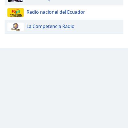
Opacity
Radio nacional del Ecuador
La Competencia Radio
Caption
Area
Background
Color
Opacity
Font
Size
Text
Edge
Style