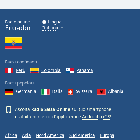
Font
Family
Radio online
Lingua:
Ecuador
Italiano
Reset
Done
Close
Modal
Dialog
End
Paesi confinanti
of
Perù
Colombia
Panama
dialog
window.
Paesi popolari
Germania
Italia
Svizzera
Albania
Ascolta
Radio Salsa Online
sul tuo smartphone
gratuitamente con l’applicazione
Android
o
iOS
!
Africa
Asia
Nord America
Sud America
Europa