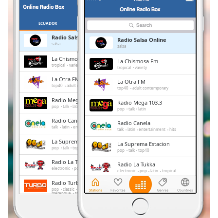
Remaining
Time
-
-:-
ECUADOR
PREFERITI
Radio Salsa Online
Radio Salsa Online
1x
salsa
salsa
Playback
La Chismosa Fm
La Chismosa Fm
Rate
tropical
variety
tropical
variety
La Otra FM
La Otra FM
Chapters
top40
adult contemporary
top40
adult contemporary
Chapters
Radio Mega 103.3
Radio Mega 103.3
pop
talk
latin
pop
talk
latin
Descriptions
Radio Canela
Radio Canela
talk
latin
entertainment
hits
talk
latin
entertainment
hits
descriptions
La Suprema Estacion
La Suprema Estacion
off
,
pop
talk
top40
pop
talk
top40
selected
Radio La Tukka
Radio La Tukka
electronic
pop
latin
tropical
electronic
pop
latin
tropical
Subtitles
Radio Turbo
Radio Turbo
pop
classic
retro
urban
salsa
pop
classic
retro
urban
salsa
merengue
tropical
subtitles
merengue
tropical
settings
,
Conecta2 Radio Ecuador
Conecta2 Radio Ecuador
dance
electronic
rock
pop
top40
dance
electronic
rock
pop
latin
romantic
hits
balada
radio dj