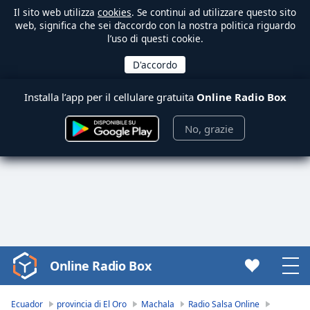
Il sito web utilizza
cookies
. Se continui ad utilizzare questo sito
web, significa che sei d’accordo con la nostra politica riguardo
l’uso di questi cookie.
Installa l’app per il cellulare gratuita
Online Radio Box
No, grazie
Online Radio Box
Video
Player
is
Ecuador
provincia di El Oro
Machala
Radio Salsa Online