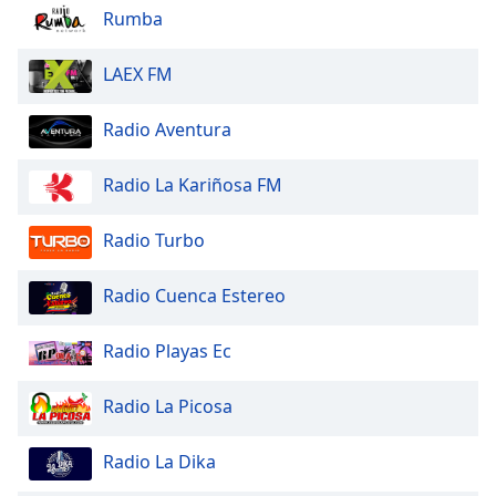
of
Rumba
dialog
window.
LAEX FM
Escape
will
Radio Aventura
cancel
and
close
Radio La Kariñosa FM
the
window.
Radio Turbo
Text
Radio Cuenca Estereo
Color
Radio Playas Ec
Opacity
Radio La Picosa
Text
Background
Radio La Dika
Color