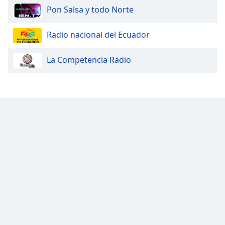
Pon Salsa y todo Norte
Opacity
Radio nacional del Ecuador
Caption
La Competencia Radio
Area
Background
Color
Opacity
Font
Size
Text
Edge
Style