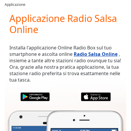
loading.
Applicazione
Play
Video
Applicazione Radio Salsa
Play
Online
Skip
Backward
Skip
Forward
Installa l'applicazione Online Radio Box sul tuo
Mute
smartphone e ascolta online
Radio Salsa Online
,
Current
insieme a tante altre stazioni radio ovunque tu sia!
Time
0:00
Ora, grazie alla nostra pratica applicazione, la tua
/
stazione radio preferita si trova esattamente nelle
Duration
-:-
tua tasca.
Loaded
:
0.00%
Stream
Type
LIVE
Seek to
live,
currently
behind
live
LIVE