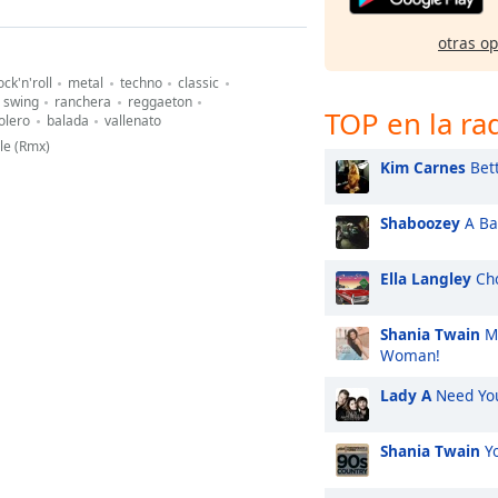
otras o
ock'n'roll
metal
techno
classic
swing
ranchera
reggaeton
TOP en la ra
olero
balada
vallenato
le (Rmx)
Kim Carnes
Bett
Shaboozey
A Bar
Ella Langley
Cho
Shania Twain
Ma
Woman!
Lady A
Need Yo
Shania Twain
Yo