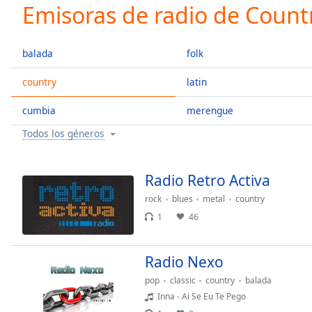
Current
Emisoras de radio de Count
Time
0:00
/
Duration
-:-
balada
folk
Loaded
:
0.00%
country
latin
0:00
cumbia
merengue
Stream
Type
LIVE
Todos los géneros
Seek to
live,
currently
behind
Radio Retro Activa
live
LIVE
Remaining
rock
blues
metal
country
Time
-
1
46
-:-
Radio Nexo
1x
Playback
pop
classic
country
balada
Rate
Inna - Ai Se Eu Te Pego