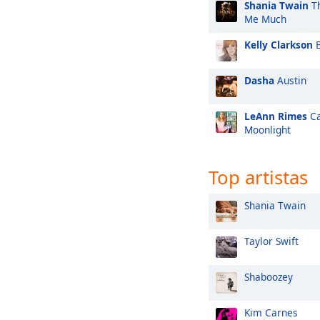
Shania Twain
Th
Me Much
Kelly Clarkson
B
Dasha
Austin
LeAnn Rimes
Ca
Moonlight
Top artistas
Shania Twain
Taylor Swift
Shaboozey
Kim Carnes