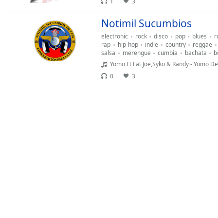
1
3
Chapters
Chapters
Notimil Sucumbios
electronic
rock
disco
pop
blues
r
Descriptions
rap
hip-hop
indie
country
reggae
salsa
merengue
cumbia
bachata
b
descriptions
Yomo Ft Fat Joe,Syko & Randy - Yomo De
off
,
0
3
selected
Subtitles
subtitles
settings
,
opens
subtitles
settings
dialog
subtitles
off
,
selected