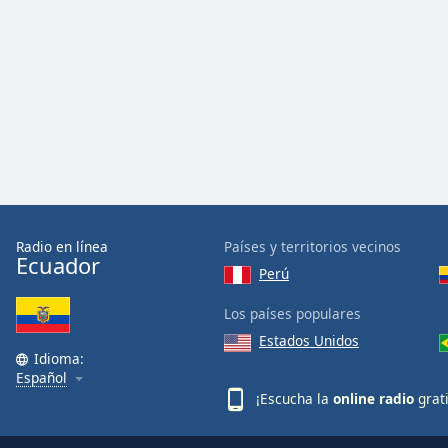
Color
Opacity
Font
Size
Text
Edge
Style
Radio en línea
Países y territorios vecinos
Ecuador
Perú
Font
Los países populares
Family
Estados Unidos
Idioma:
Español
Reset
¡Escucha la
online radio
grat
Done
Close
Modal