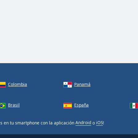
Colombia
Panamá
Brasil
España
is en tu smartphone con la aplicación
Android
o
iOS
!