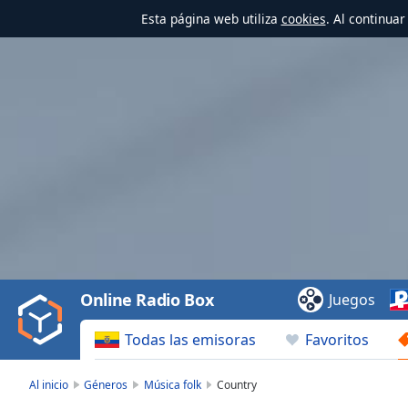
Esta página web utiliza
cookies
. Al continua
Video
Player
is
loading.
Play
Video
Online Radio Box
Juegos
Play
Skip
Todas las emisoras
Favoritos
Backward
Skip
Forward
Al inicio
Géneros
Música folk
Country
Mute