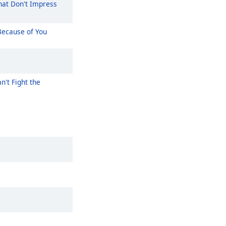
at Don't Impress
ecause of You
n't Fight the