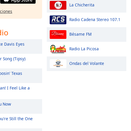
La Chicherita
pciones
Radio Cadena Stereo 107.1
dio
Bésame FM
e Davis Eyes
Radio La Picosa
 Song (Tipsy)
Ondas del Volante
osin' Texas
n! I Feel Like a
u Now
u're Still the One