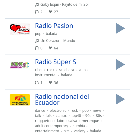
opens
Gaby Espín - Rayito de mi Sol
subtitles
2
27
settings
dialog
Radio Pasion
subtitles
off
,
pop
balada
selected
Un Corazón - Mundo
0
64
Audio
Track
Radio Súper S
Picture-
classic rock
ranchera
latin
in-
instrumental
balada
Picture
1
36
Fullscreen
This
Radio nacional del
is
Ecuador
a
modal
dance
electronic
rock
pop
news
talk
folk
classic
top40
90s
80s
window.
reggaeton
latin
salsa
merengue
adult contemporary
cumbia
Beginning
entertainment
hits
variety
balada