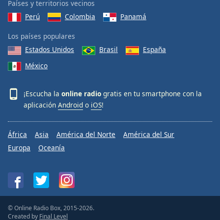
Países y territorios vecinos
Perú
Colombia
Panamá
Los países populares
Estados Unidos
Brasil
España
México
¡Escucha la
online radio
gratis en tu smartphone con la
aplicación
Android
o
iOS
!
África
Asia
América del Norte
América del Sur
Europa
Oceanía
© Online Radio Box, 2015-2026.
Created by
Final Level