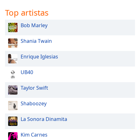
Top artistas
Bob Marley
Shania Twain
Enrique Iglesias
UB40
Taylor Swift
Shaboozey
La Sonora Dinamita
Kim Carnes