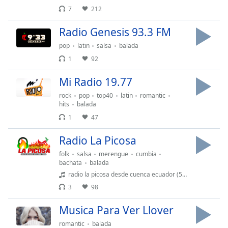
Remaining
7
212
Time
-
-:-
Radio Genesis 93.3 FM
1x
pop
latin
salsa
balada
Playback
1
92
Rate
Mi Radio 19.77
Chapters
rock
pop
top40
latin
romantic
Chapters
hits
balada
1
47
Descriptions
Radio La Picosa
descriptions
off
,
folk
salsa
merengue
cumbia
bachata
balada
selected
radio la picosa desde cuenca ecuador (50)
Subtitles
3
98
subtitles
Musica Para Ver Llover
settings
,
romantic
balada