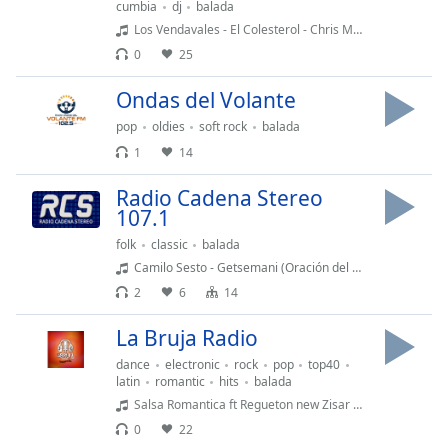
cumbia
dj
balada
Los Vendavales - El Colesterol - Chris Magic - Cumbia Norteña - Intro Outro - 90 Bpm
Opacity
0
25
Ondas del Volante
Caption
Area
pop
oldies
soft rock
balada
Background
1
14
Color
Radio Cadena Stereo
107.1
Opacity
folk
classic
balada
Camilo Sesto - Getsemani (Oración del Huerto)
Font
2
6
14
Size
La Bruja Radio
Text
dance
electronic
rock
pop
top40
latin
romantic
hits
balada
Edge
Salsa Romantica ft Regueton new Zisar Court Dejaay
Style
0
22