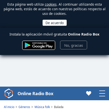
Esta página web utiliza
cookies
. Al continuar utilizando esta
página web, estás de acuerdo con nuestras políticas respecto al
uso de cookies.
Instala la aplicación móvil gratuita
Online Radio Box
No, gracias
Online Radio Box
Video
Player
is
Al inicio
Géneros
Música folk
Balada