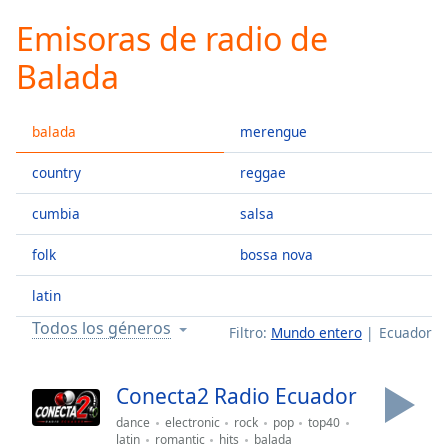
loading.
Emisoras de radio de
Play
Video
Balada
Play
Skip
Backward
balada
merengue
Skip
Forward
Mute
country
reggae
Current
Time
0:00
cumbia
salsa
/
folk
bossa nova
Duration
-:-
Loaded
:
latin
0.00%
Stream
Todos los géneros
Filtro:
Mundo entero
Ecuador
Type
LIVE
Seek to
live,
Conecta2 Radio Ecuador
currently
behind
dance
electronic
rock
pop
top40
live
LIVE
latin
romantic
hits
balada