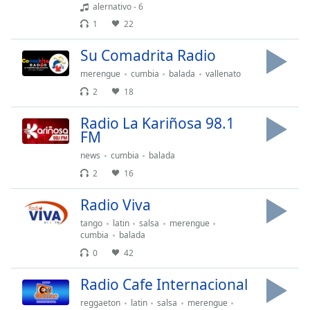
of
alernativo - 6
dialog
1
22
window.
Escape
Su Comadrita Radio
will
merengue
cumbia
balada
vallenato
cancel
2
18
and
close
Radio La Kariñosa 98.1
the
FM
window.
news
cumbia
balada
Text
2
16
Color
Radio Viva
tango
latin
salsa
merengue
Opacity
cumbia
balada
0
42
Text
Radio Cafe Internacional
Background
Color
reggaeton
latin
salsa
merengue