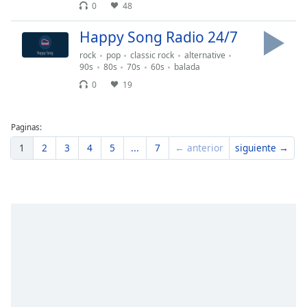
0
48
Happy Song Radio 24/7
rock
pop
classic rock
alternative
90s
80s
70s
60s
balada
0
19
Paginas:
1
2
3
4
5
...
7
← anterior
siguiente →