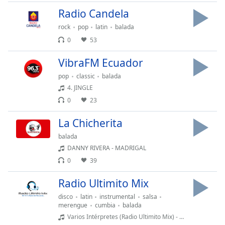
Font
Radio Candela
Family
rock
pop
latin
balada
0
53
Reset
VibraFM Ecuador
Done
Close
pop
classic
balada
Modal
4. JINGLE
Dialog
End
0
23
of
dialog
La Chicherita
window.
balada
DANNY RIVERA - MADRIGAL
0
39
Radio Ultimito Mix
disco
latin
instrumental
salsa
merengue
cumbia
balada
Varios Intérpretes (Radio Ultimito Mix) - Radio Ultimito Mix - Bloque # 6