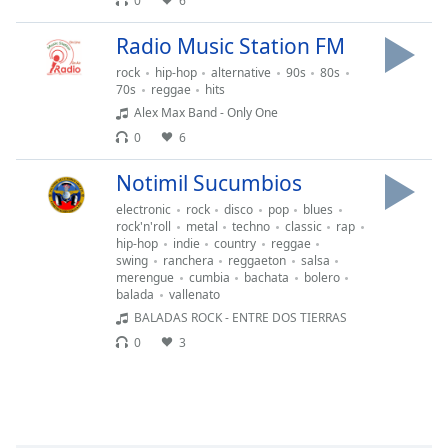
Remaining
0
6
Time
-
Radio Music Station FM
-:-
rock
hip-hop
alternative
90s
80s
1x
70s
reggae
hits
Alex Max Band - Only One
Playback
Rate
0
6
Chapters
Notimil Sucumbios
Chapters
electronic
rock
disco
pop
blues
rock'n'roll
metal
techno
classic
rap
hip-hop
indie
country
reggae
Descriptions
swing
ranchera
reggaeton
salsa
merengue
cumbia
bachata
bolero
descriptions
balada
vallenato
off
,
BALADAS ROCK - ENTRE DOS TIERRAS
selected
0
3
Subtitles
subtitles
settings
,