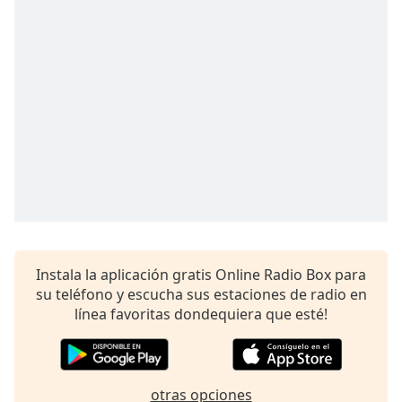
opens
subtitles
settings
dialog
subtitles
off
,
selected
Audio
Track
Picture-
in-
Picture
Fullscreen
This
Instala la aplicación gratis Online Radio Box para
is
su teléfono y escucha sus estaciones de radio en
a
línea favoritas dondequiera que esté!
modal
window.
Beginning
otras opciones