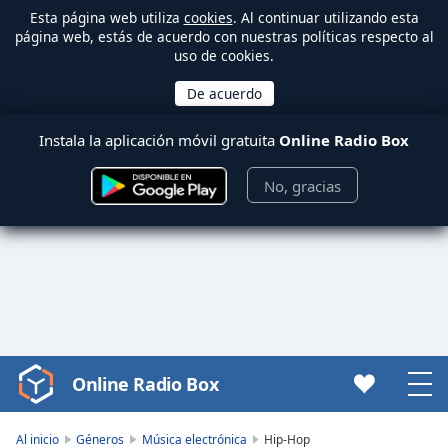
Esta página web utiliza
cookies
. Al continuar utilizando esta
página web, estás de acuerdo con nuestras políticas respecto al
uso de cookies.
Instala la aplicación móvil gratuita
Online Radio Box
No, gracias
Online Radio Box
Video
Player
is
Al inicio
Géneros
Música electrónica
Hip-Hop