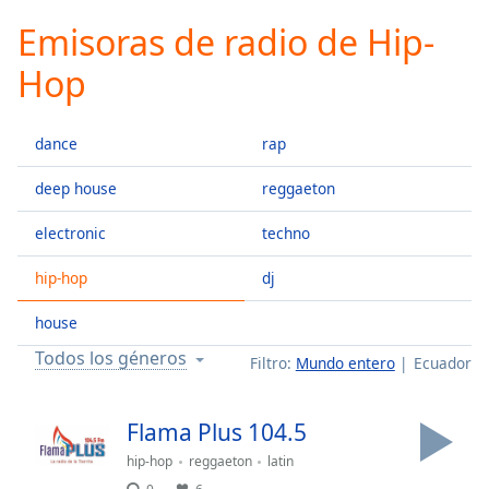
loading.
Emisoras de radio de Hip-
Play
Video
Hop
Play
Skip
Backward
dance
rap
Skip
Forward
Mute
deep house
reggaeton
Current
Time
0:00
electronic
techno
/
hip-hop
dj
Duration
-:-
Loaded
:
house
0.00%
Stream
Todos los géneros
Filtro:
Mundo entero
Ecuador
Type
LIVE
Seek to
live,
Flama Plus 104.5
currently
behind
hip-hop
reggaeton
latin
live
LIVE