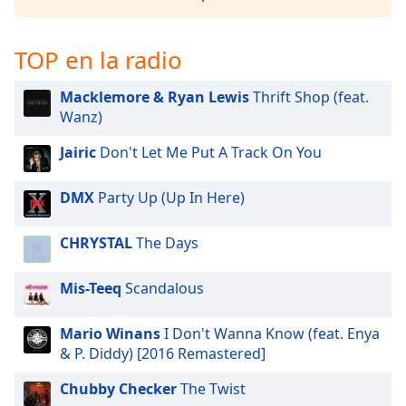
of
dialog
window.
TOP en la radio
Escape
will
Macklemore & Ryan Lewis
Thrift Shop (feat.
cancel
Wanz)
and
close
Jairic
Don't Let Me Put A Track On You
the
window.
DMX
Party Up (Up In Here)
Text
CHRYSTAL
The Days
Color
Mis-Teeq
Scandalous
Opacity
Mario Winans
I Don't Wanna Know (feat. Enya
Text
& P. Diddy) [2016 Remastered]
Background
Chubby Checker
The Twist
Color