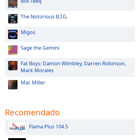
Mis-Teeq
Font
Family
The Notorious B.I.G.
Reset
Migos
Done
Close
Sage the Gemini
Modal
Dialog
End
Fat Boys: Damon Wimbley, Darren Robinson,
of
Mark Morales
dialog
window.
Mac Miller
Recomendado
Flama Plus 104.5