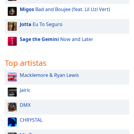
Migos
Bad and Boujee (feat. Lil Uzi Vert)
Opacity
Jotta
Eu To Seguro
Caption
Area
Sage the Gemini
Now and Later
Background
Color
Top artistas
Opacity
Macklemore & Ryan Lewis
Font
Jairic
Size
DMX
Text
Edge
CHRYSTAL
Style