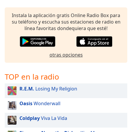
Opacity
Instala la aplicación gratis Online Radio Box para
su teléfono y escucha sus estaciones de radio en
línea favoritas dondequiera que esté!
Caption
Area
Background
Color
otras opciones
Opacity
TOP en la radio
Font
R.E.M.
Losing My Religion
Size
Oasis
Wonderwall
Text
Edge
Coldplay
Viva La Vida
Style