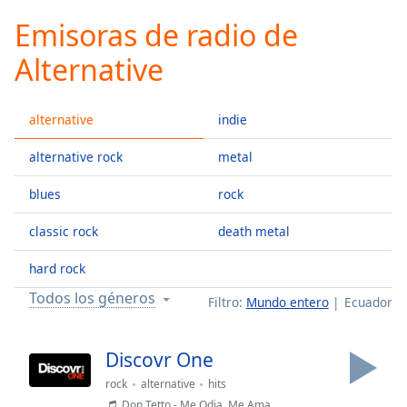
loading.
Emisoras de radio de
Play
Video
Alternative
Play
Skip
Backward
alternative
indie
Skip
Forward
Mute
alternative rock
metal
Current
Time
0:00
blues
rock
/
classic rock
death metal
Duration
-:-
Loaded
:
hard rock
0.00%
Stream
Todos los géneros
Filtro:
Mundo entero
Ecuador
Type
LIVE
Seek to
live,
Discovr One
currently
behind
rock
alternative
hits
live
LIVE
Don Tetto - Me Odia, Me Ama