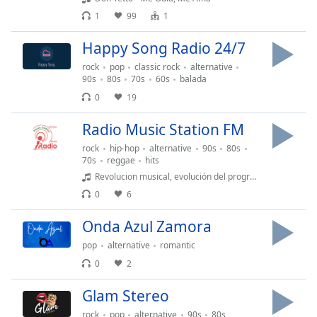
Remaining
Time
-
1
99
1
-:-
Happy Song Radio 24/7
1x
rock
pop
classic rock
alternative
90s
80s
70s
60s
balada
Playback
Rate
0
19
Chapters
Radio Music Station FM
Chapters
rock
hip-hop
alternative
90s
80s
70s
reggae
hits
Descriptions
Revolucion musical, evolución del programa
0
6
descriptions
off
,
Onda Azul Zamora
selected
pop
alternative
romantic
Subtitles
0
2
subtitles
Glam Stereo
settings
,
rock
pop
alternative
90s
80s