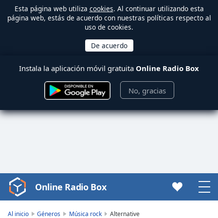
Esta página web utiliza
cookies
. Al continuar utilizando esta
página web, estás de acuerdo con nuestras políticas respecto al
uso de cookies.
Instala la aplicación móvil gratuita
Online Radio Box
No, gracias
Online Radio Box
Video
Player
is
Al inicio
Géneros
Música rock
Alternative