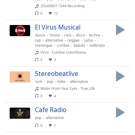
opens
subtitles
20240807 1544 Recording
settings
0
12
dialog
El Virus Musical
subtitles
off
,
dance
house
rock
disco
techno
selected
rap
alternative
reggae
salsa
merengue
cumbia
balada
vallenato
Audio
Virus - Cumbia Colombiana
Track
0
3
Picture-
Stereobeatlive
in-
Picture
rock
pop
indie
alternative
Fullscreen
Water From Your Eyes - True Life
This
0
4
is
a
Cafe Radio
modal
window.
pop
alternative
0
1
Beginning