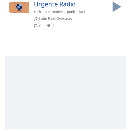
of
Urgente Radio
dialog
rock
alternative
punk
latin
window.
Latin Funk Overseas
Escape
0
3
will
cancel
and
close
the
window.
Text
Color
Opacity
Text
Background
Color