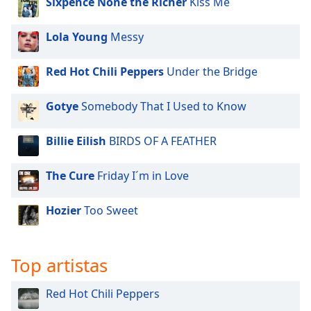
Sixpence None the Richer
Kiss Me
Font
Family
Lola Young
Messy
Reset
Red Hot Chili Peppers
Under the Bridge
Done
Close
Gotye
Somebody That I Used to Know
Modal
Dialog
End
Billie Eilish
BIRDS OF A FEATHER
of
dialog
The Cure
Friday I´m in Love
window.
Hozier
Too Sweet
Top artistas
Red Hot Chili Peppers