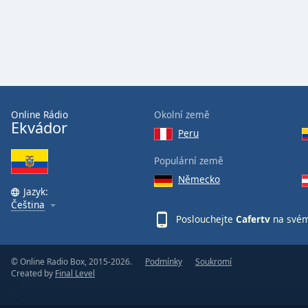
Audio
Track
Picture-
in-
Picture
Fullscreen
This
is
Online Rádio
Okolní země
a
Ekvádor
Peru
modal
window.
Populární země
Německo
Beginning
Jazyk:
of
Čeština
dialog
Poslouchejte
Cafertv
na svém
window.
Escape
will
© Online Radio Box, 2015-2026.
Podmínky
Soukromí
Created by
Final Level
cancel
and
close