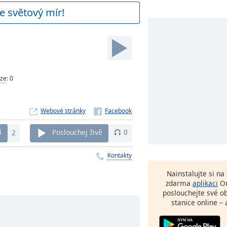
e světový mír!
ze
:
0
Webové stránky
í
2
Poslouchej živě
0
Kontakty
Nainstalujte si n
zdarma
aplikaci
On
poslouchejte své o
stanice online – 