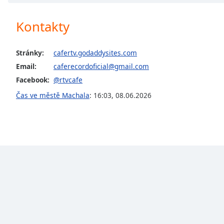
Chapters
Chapters
Kontakty
Descriptions
Stránky:
cafertv.godaddysites.com
descriptions
Email:
caferecordoficial@gmail.com
off
,
Facebook:
@rtvcafe
selected
Čas ve městě Machala
:
16:03
,
08.06.2026
Subtitles
subtitles
settings
,
opens
subtitles
settings
dialog
subtitles
off
,
selected