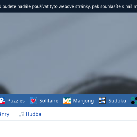
d budete nadále používat tyto webové stránky, pak souhlasíte s naši
Puzzles
Solitaire
Mahjong
Sudoku
ánry
Hudba