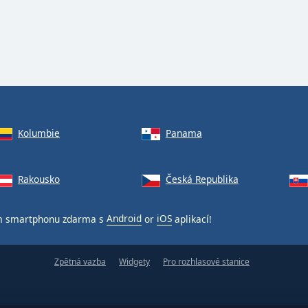
Kolumbie
Panama
Rakousko
Česká Republika
 smartphonu zdarma s
Android
or
iOS
aplikací!
Zpětná vazba
Widgety
Pro rozhlasové stanice