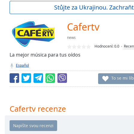
Current
Stůjte za Ukrajinou. Zachraňt
Time
0:00
/
Duration
-:-
Cafertv
Loaded
:
0.00%
news
0:00
Hodnocení:
0.0
Recen
Stream
Type
La mejor música para tus oídos
LIVE
Seek to
Español
live,
currently
behind
To se mi líb
live
LIVE
Remaining
Time
-
-:-
Cafertv recenze
1x
Playback
Rate