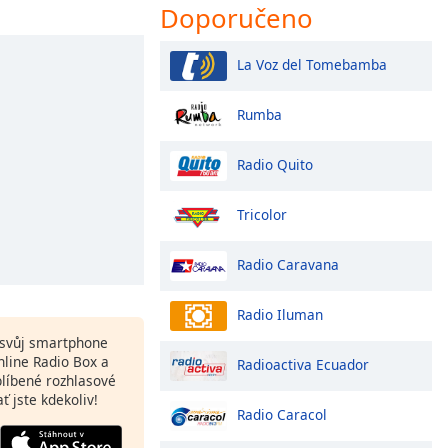
Doporučeno
La Voz del Tomebamba
Rumba
Radio Quito
Tricolor
Radio Caravana
Radio Iluman
a svůj smartphone
line Radio Box a
Radioactiva Ecuador
blíbené rozhlasové
ať jste kdekoliv!
Radio Caracol