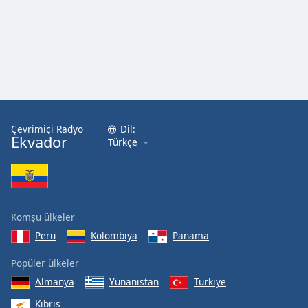
Font
Family
Reset
Done
Close
Modal
Dialog
Çevrimiçi Radyo
Dil:
End
Ekvador
Türkçe
of
dialog
window.
Komşu ülkeler
Peru
Kolombiya
Panama
Popüler ülkeler
Almanya
Yunanistan
Türkiye
Kıbrıs