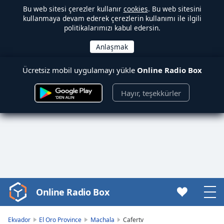
Bu web sitesi çerezler kullanır
cookies
. Bu web sitesini
kullanmaya devam ederek çerezlerin kullanımı ile ilgili
politikalarımızı kabul edersin.
Ücretsiz mobil uygulamayı yükle
Online Radio Box
Hayır, teşekkürler
Online Radio Box
Video
Player
is
Ekvador
El Oro Province
Machala
Cafertv