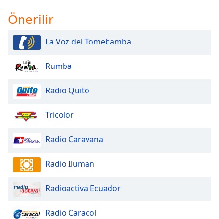
of
dialog
Önerilir
window.
Escape
La Voz del Tomebamba
will
cancel
Rumba
and
close
the
Radio Quito
window.
Tricolor
Text
Color
Radio Caravana
Opacity
Radio Iluman
Radioactiva Ecuador
Text
Background
Color
Radio Caracol