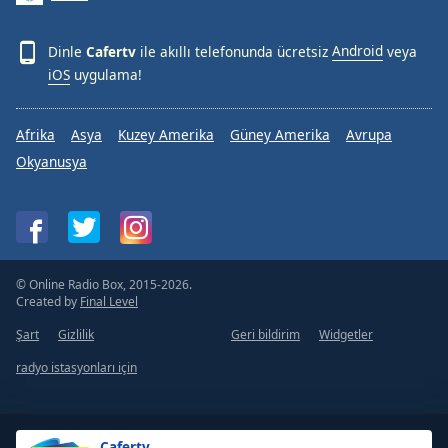
Dinle
Cafertv
ile akıllı telefonunda ücretsiz
Android
veya
iOS
uygulama!
Afrika
Asya
Kuzey Amerika
Güney Amerika
Avrupa
Okyanusya
© Online Radio Box, 2015-2026.
Created by
Final Level
Şart
Gizlilik
Geri bildirim
Widgetler
radyo istasyonları için
Cafertv