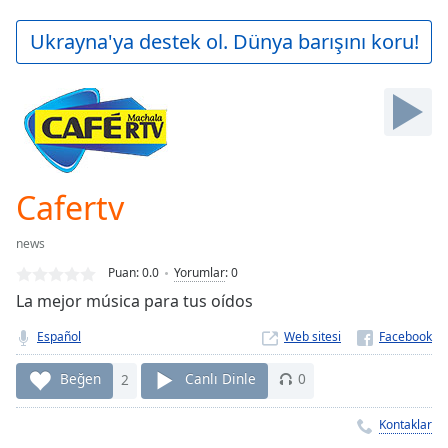
loading.
Play
Ukrayna'ya destek ol. Dünya barışını koru!
Video
Play
Skip
Backward
Skip
Forward
Mute
Current
Cafertv
Time
0:00
/
news
Duration
-:-
Puan:
0.0
Yorumlar
:
0
Loaded
:
La mejor música para tus oídos
0.00%
Stream
Español
Web sitesi
Type
LIVE
Seek to
Beğen
2
Canlı Dinle
0
live,
currently
behind
Kontaklar
live
LIVE