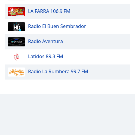
LA FARRA 106.9 FM
Opacity
Radio El Buen Sembrador
Caption
Area
Radio Aventura
Background
Color
Latidos 89.3 FM
Opacity
Radio La Rumbera 99.7 FM
Font
Size
Text
Edge
Style