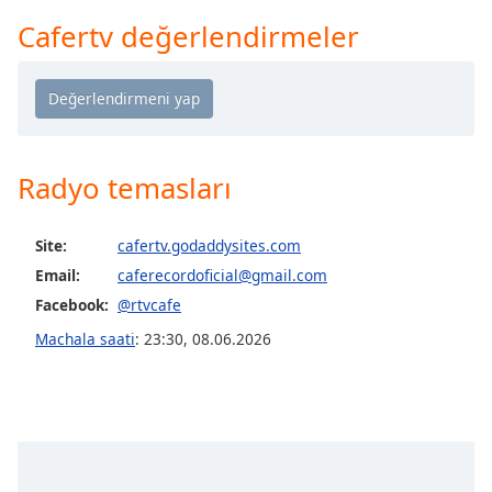
Remaining
Time
-
Cafertv değerlendirmeler
-:-
1x
Playback
Rate
Radyo temasları
Chapters
Chapters
Site:
cafertv.godaddysites.com
Descriptions
Email:
caferecordoficial@gmail.com
Facebook:
@rtvcafe
descriptions
off
,
Machala saati
:
23:30
,
08.06.2026
selected
Subtitles
subtitles
settings
,