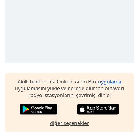
opens
subtitles
settings
dialog
subtitles
off
,
selected
Audio
Track
Picture-
in-
Picture
Akıllı telefonuna Online Radio Box
uygulama
Fullscreen
uygulamasını yükle ve nerede olursan ol favori
This
radyo istasyonlarını çevrimiçi dinle!
is
a
modal
window.
diğer seçenekler
Beginning