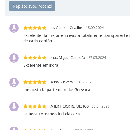
Chapters
Chapters
Descriptions
Lic. Vladimir Cevallos
15.09.2024
descriptions
Excelente, la mejor entrevista totalmente transparente
de cada cantón.
off
,
selected
Lcdo. Miguel Campaña
27.05.2024
Subtitles
Excelente emisora
subtitles
settings
,
opens
Betsa Guevara
18.07.2020
subtitles
me gusta la parte de mike Guevara
settings
dialog
INTER TRUCK REPUESTOS
23.04.2020
subtitles
Saludos Fernando full classics
off
,
selected