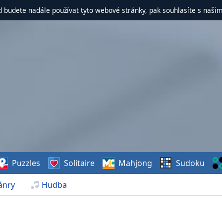
d budete nadále používat tyto webové stránky, pak souhlasíte s naši
Puzzles
Solitaire
Mahjong
Sudoku
ánry
Hudba