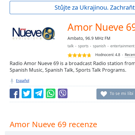
Current
Stůjte za Ukrajinou. Zachraňt
Time
0:00
/
Duration
-:-
Amor Nueve 6
Loaded
:
0.00%
Ambato, 96.9 MHz FM
0:00
talk
sports
spanish
entertainment
Stream
Type
LIVE
Hodnocení:
4.8
Recen
Seek to
Radio Amor Nueve 69 is a broadcast Radio station fro
live,
Spanish Music, Spanish Talk, Sports Talk Programs.
currently
behind
live
LIVE
Español
Remaining
Time
-
To se mi líbí
-:-
1x
Playback
Amor Nueve 69 recenze
Rate