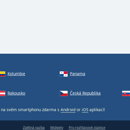
Kolumbie
Panama
Rakousko
Česká Republika
na svém smartphonu zdarma s
Android
or
iOS
aplikací!
Zpětná vazba
Widgety
Pro rozhlasové stanice