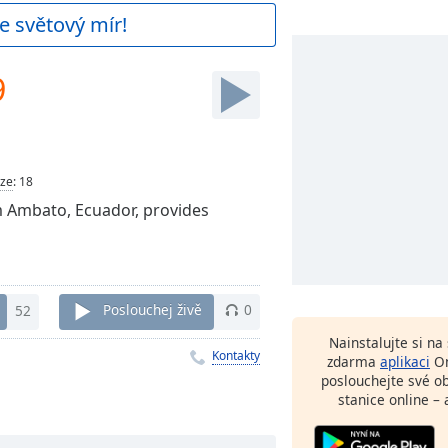
e světový mír!
9
ze
:
18
m Ambato, Ecuador, provides
52
Poslouchej živě
0
Nainstalujte si n
Kontakty
zdarma
aplikaci
On
poslouchejte své o
stanice online – 