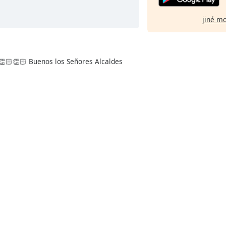
jiné m
 👏🏻👏🏻 Buenos los Señores Alcaldes