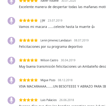
Xavier Vizuete
30.01.2020
Audio
Track
Excelente manera de despertar todas las mañanas mot
Picture-
in-
J JW
23.07.2019
Picture
Vamos mi macara ......celeste hasta la muerte 👍
Fullscreen
This
is
Lenin Jimenez Landazuri
08.07.2019
a
Felicitaciones por su programa deportivo
modal
window.
Wilson Castro
30.04.2019
Beginning
Muy buena transmisión felicitaciones un Ambateño desde
of
dialog
window.
Migue Pozo
08.12.2018
Escape
VIVA MACARAAAA.......UN BESOTEEEE Y ABRAZO PARA I
will
cancel
and
Luis Palacios
26.06.2018
close