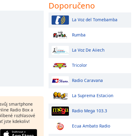
Doporučeno
La Voz del Tomebamba
Rumba
La Voz De Aiiech
Tricolor
Radio Caravana
La Suprema Estacion
a svůj smartphone
line Radio Box a
Radio Mega 103.3
blíbené rozhlasové
ať jste kdekoliv!
Ecua Ambato Radio