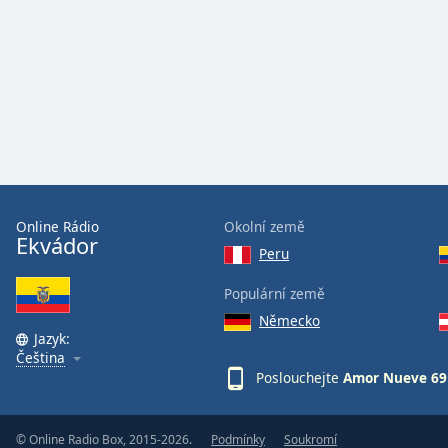
Color
Opacity
Font
Size
Text
Edge
Online Rádio
Okolní země
Ekvádor
Style
Peru
Populární země
Font
Německo
Family
Jazyk:
Čeština
Poslouchejte
Amor Nueve 69
Reset
Done
Close
© Online Radio Box, 2015-2026.
Podmínky
Soukromí
Modal