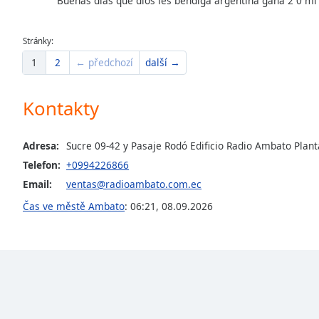
Buenas días que dios les bendiga argentina gana 2 0 mi
the
window.
Stránky:
1
2
← předchozí
další →
Text
Color
Kontakty
Opacity
Adresa:
Sucre 09-42 y Pasaje Rodó Edificio Radio Ambato Plant
Text
Telefon:
+0994226866
Background
Email:
ventas@radioambato.com.ec
Color
Čas ve městě Ambato
:
06:21
,
08.09.2026
Opacity
Caption
Area
Background