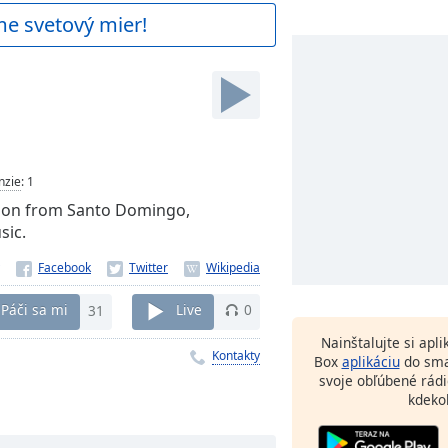
me svetový mier!
nzie
:
1
tion from Santo Domingo,
sic.
Páči sa mi
31
Live
0
Nainštalujte si apl
Kontakty
Box
aplikáciu
do sma
svoje obľúbené rádi
kdeko