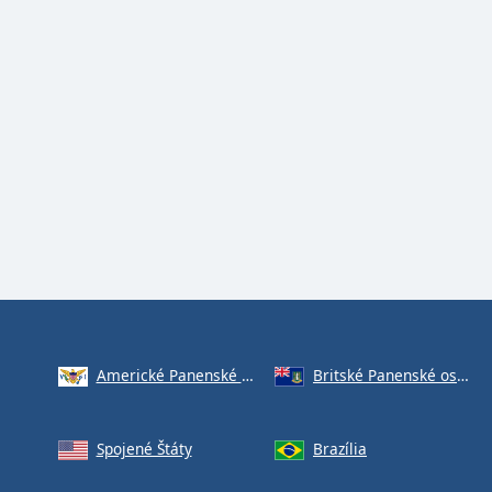
Americké Panenské ostrovy
Britské Panenské ostrovy
Spojené Štáty
Brazília