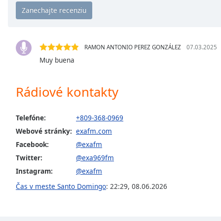
Chapters
Chapters
Descriptions
RAMON ANTONIO PEREZ GONZÁLEZ
07.03.2025
descriptions
Muy buena
off
,
selected
Rádiové kontakty
Subtitles
Telefóne:
+809-368-0969
subtitles
settings
,
Webové stránky:
exafm.com
opens
Facebook:
@exafm
subtitles
Twitter:
@exa969fm
settings
Instagram:
@exafm
dialog
subtitles
Čas v meste Santo Domingo
:
22:29
,
08.06.2026
off
,
selected