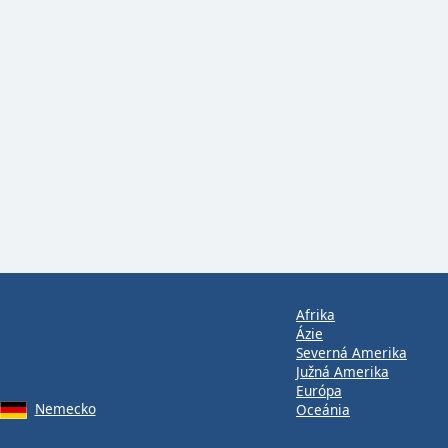
Afrika
Ázie
Severná Amerika
Južná Amerika
Európa
Nemecko
Oceánia