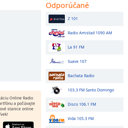
Odporúčané
Z 101
Radio Amistad 1090 AM
La 91 FM
Suave 107
Bachata Radio
103.3 FM Santo Domingo
ikáciu Online Radio
rtfónu a počúvajte
Disco 106.1 FM
ové stanice online
ľvek!
Vida 105.3 FM