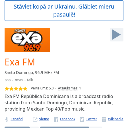
Play
Stāviet kopā ar Ukrainu. Glābiet mieru
Video
pasaulē!
Play
Skip
Backward
Skip
Forward
Mute
Current
Time
0:00
Exa FM
/
Duration
-:-
Santo Domingo, 96.9 MHz FM
Loaded
:
pop
news
talk
0.00%
Stream
Vērtējums:
5.0
Atsauksmes
:
1
Type
LIVE
Exa FM República Dominicana is a broadcast radio
Seek to
station from Santo Domingo, Dominican Republic,
live,
providing Mexican Top 40/Pop music.
currently
behind
live
LIVE
Español
Vietne
Remaining