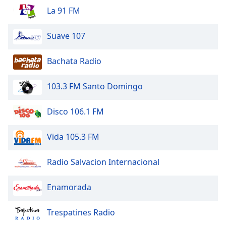
La 91 FM
Opacity
Suave 107
Caption
Area
Bachata Radio
Background
Color
103.3 FM Santo Domingo
Opacity
Disco 106.1 FM
Font
Vida 105.3 FM
Size
Radio Salvacion Internacional
Text
Edge
Enamorada
Style
Trespatines Radio
Font