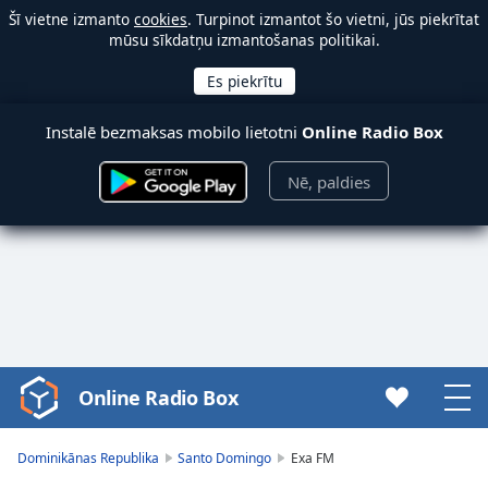
Šī vietne izmanto
cookies
. Turpinot izmantot šo vietni, jūs piekrītat
mūsu sīkdatņu izmantošanas politikai.
Instalē bezmaksas mobilo lietotni
Online Radio Box
Nē, paldies
Online Radio Box
Video
Player
is
Dominikānas Republika
Santo Domingo
Exa FM
loading.