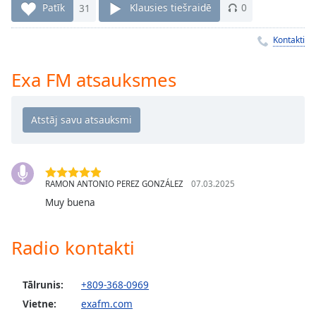
Time
-
Patīk
31
Klausies tiešraidē
0
-:-
Kontakti
1x
Playback
Exa FM atsauksmes
Rate
Chapters
Chapters
Descriptions
RAMON ANTONIO PEREZ GONZÁLEZ
07.03.2025
descriptions
off
,
Muy buena
selected
Radio kontakti
Subtitles
subtitles
Tālrunis:
+809-368-0969
settings
,
opens
Vietne:
exafm.com