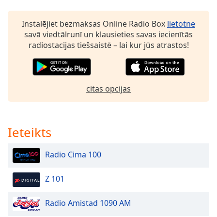
dialog
window.
Instalējiet bezmaksas Online Radio Box
lietotne
Escape
savā viedtālrunī un klausieties savas iecienītās
will
radiostacijas tiešsaistē – lai kur jūs atrastos!
cancel
and
close
the
citas opcijas
window.
Text
Color
Ieteikts
Opacity
Radio Cima 100
Z 101
Text
Background
Color
Radio Amistad 1090 AM