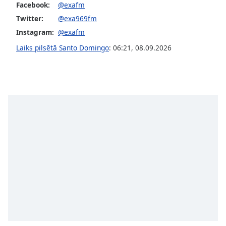
subtitles
Facebook:
@exafm
settings
Twitter:
@exa969fm
dialog
Instagram:
@exafm
subtitles
off
,
Laiks pilsētā Santo Domingo
:
06:21
,
08.09.2026
selected
Audio
Track
Picture-
in-
Picture
Fullscreen
This
is
a
modal
window.
Beginning
of