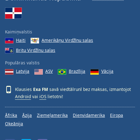
Kaimiņvalstis
Haiti
Amerikāņu Virdžīnu salas
Britu Virdžīnu salas
Populāras valstis
Latvija
ASV
Brazīlija
Vācija
Klausies
Exa FM
savā viedtālrunī bez maksas, izmantojot
Android
vai
iOS
lietotni!
Āfrika
Āzija
Ziemeļamerika
Dienvidamerika
Eiropa
Okeānija