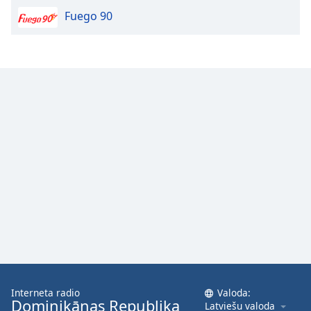
Family
Fuego 90
Reset
Done
Close
Modal
Dialog
End
of
dialog
window.
Interneta radio
Valoda:
Dominikānas Republika
Latviešu valoda