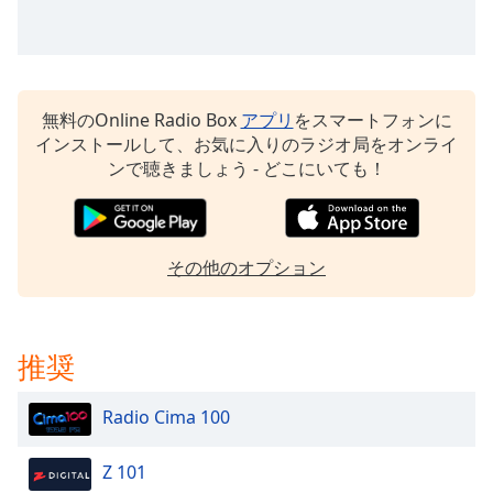
Beginning
of
dialog
window.
Escape
無料のOnline Radio Box
アプリ
をスマートフォンに
will
インストールして、お気に入りのラジオ局をオンライ
cancel
ンで聴きましょう - どこにいても！
and
close
the
window.
その他のオプション
Text
Color
推奨
Opacity
Radio Cima 100
Text
Background
Z 101