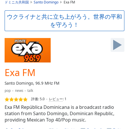
is
ドミニカ共和国
Santo Domingo
Exa FM
loading.
Play
ウクライナと共に立ち上がろう。世界の平和
Video
を守ろう！
Play
Skip
Backward
Skip
Forward
Mute
Current
Time
0:00
Exa FM
/
Duration
-:-
Santo Domingo, 96.9 MHz FM
Loaded
:
pop
news
talk
0.00%
Stream
評価:
5.0
レビュー
:
1
Type
LIVE
Exa FM República Dominicana is a broadcast radio
Seek to
station from Santo Domingo, Dominican Republic,
live,
providing Mexican Top 40/Pop music.
currently
behind
live
LIVE