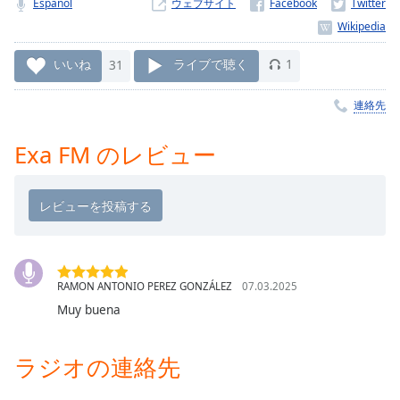
Español
ウェブサイト
Remaining
Time
-
-:-
いいね
31
ライブで聴く
1
1x
連絡先
Playback
Rate
Exa FM のレビュー
Chapters
Chapters
Descriptions
descriptions
off
,
RAMON ANTONIO PEREZ GONZÁLEZ
07.03.2025
selected
Muy buena
Subtitles
ラジオの連絡先
subtitles
settings
,