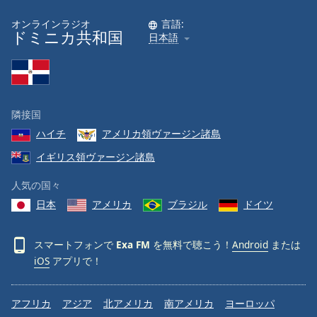
オンラインラジオ
言語:
ドミニカ共和国
日本語
隣接国
ハイチ
アメリカ領ヴァージン諸島
イギリス領ヴァージン諸島
人気の国々
日本
アメリカ
ブラジル
ドイツ
スマートフォンで
Exa FM
を無料で聴こう！
Android
または
iOS
アプリで！
アフリカ
アジア
北アメリカ
南アメリカ
ヨーロッパ