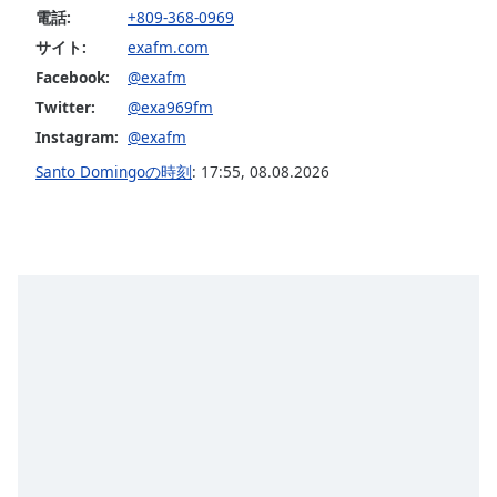
opens
電話:
+809-368-0969
subtitles
サイト:
exafm.com
settings
Facebook:
@exafm
dialog
Twitter:
@exa969fm
subtitles
Instagram:
@exafm
off
,
selected
Santo Domingoの時刻
:
17:55
,
08.08.2026
Audio
Track
Picture-
in-
Picture
Fullscreen
This
is
a
modal
window.