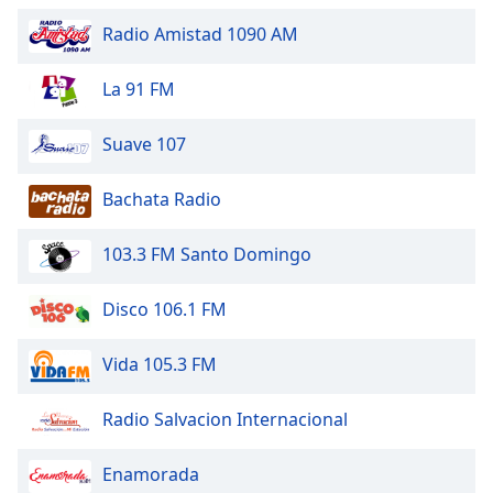
Color
Radio Amistad 1090 AM
Opacity
La 91 FM
Caption
Suave 107
Area
Background
Bachata Radio
Color
103.3 FM Santo Domingo
Opacity
Disco 106.1 FM
Font
Size
Vida 105.3 FM
Text
Radio Salvacion Internacional
Edge
Style
Enamorada