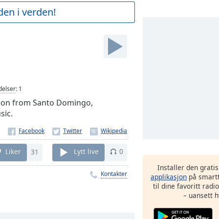
den i verden!
elser
:
1
tion from Santo Domingo,
sic.
Liker
31
Lytt live
0
Installer den grati
Kontakter
applikasjon
på smartt
til dine favoritt rad
– uansett h