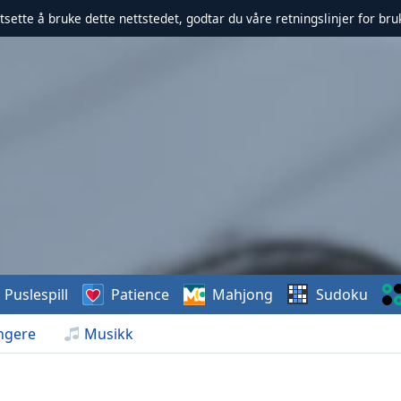
rtsette å bruke dette nettstedet, godtar du våre retningslinjer for br
Puslespill
Patience
Mahjong
Sudoku
ngere
Musikk