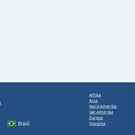
Afrika
Asia
r
Nord-Amerika
Sør-Amerika
Europa
Brasil
Oseania