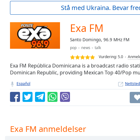
Current
Stå med Ukraina. Bevar fre
Time
0:00
/
Duration
-:-
Exa FM
Loaded
:
0.00%
Santo Domingo, 96.9 MHz FM
0:00
pop
news
talk
Stream
Type
LIVE
Vurdering:
5.0
Anmeld
Seek to
Exa FM República Dominicana is a broadcast radio sta
live,
Dominican Republic, providing Mexican Top 40/Pop mu
currently
behind
live
LIVE
Español
Nettsted
Remaining
Time
-
-:-
1x
Playback
Exa FM anmeldelser
Rate