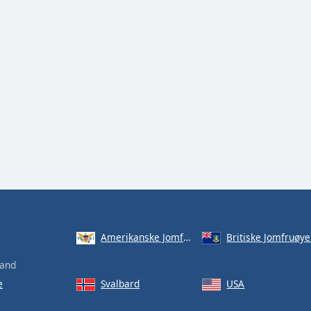
Amerikanske Jomfruøyer
Britiske Jomfruøye
land
e
Svalbard
USA