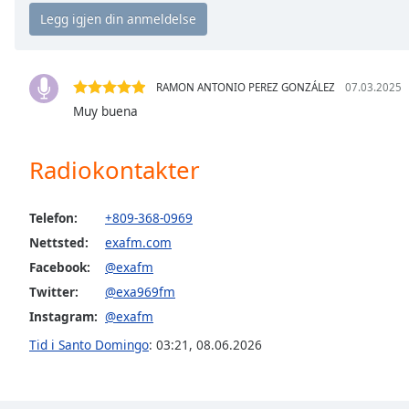
Chapters
Chapters
Descriptions
RAMON ANTONIO PEREZ GONZÁLEZ
07.03.2025
descriptions
Muy buena
off
,
selected
Radiokontakter
Subtitles
Telefon:
+809-368-0969
subtitles
settings
,
Nettsted:
exafm.com
opens
Facebook:
@exafm
subtitles
Twitter:
@exa969fm
settings
Instagram:
@exafm
dialog
subtitles
Tid i Santo Domingo
:
03:21
,
08.06.2026
off
,
selected