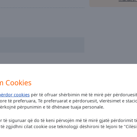
m Cookies
përdor cookies
për të ofruar shërbimin më të mirë për përdoruesit
re të preferuara, Të preferuarat e përdoruesit, vlerësimet e sta
kërkojnë përpunimin e të dhënave tuaja personale.
ër të siguruar që do të keni përvojën më të mirë gjatë përdorimit t
 zgjidhni cilat cookie ose teknologji dëshironi të lejoni te "Cilës