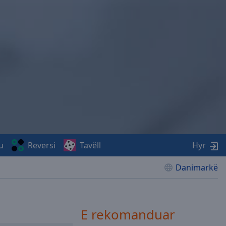
u
Reversi
Tavëll
Hyr
Danimarkë
E rekomanduar