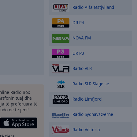
Radio Alfa Østjylland
DR P4
NOVA FM
DR P3
Radio VLR
Radio SLR Slagelse
Online Radio Box
tfonin tuaj dhe
Radio Limfjord
aja të preferuara të
kudo që të jeni!
Radio SydhavsØerne
Radio Victoria
të tjera