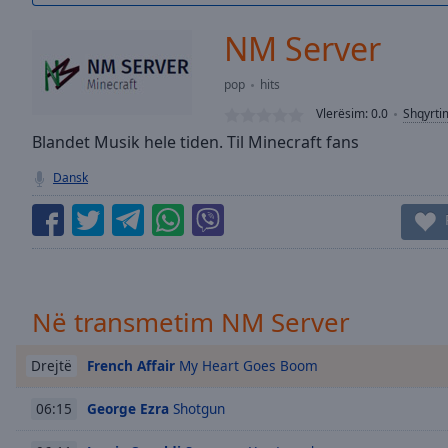
/
Duration
-:-
NM Server
Loaded
:
0.00%
pop
hits
0:00
Vlerësim:
0.0
Shqyrti
Stream
Type
Blandet Musik hele tiden. Til Minecraft fans
LIVE
Seek to
Dansk
live,
currently
behind
live
LIVE
Remaining
Time
-
-:-
Në transmetim NM Server
1x
Playback
French Affair
My Heart Goes Boom
Drejtë
Rate
George Ezra
Shotgun
06:15
Chapters