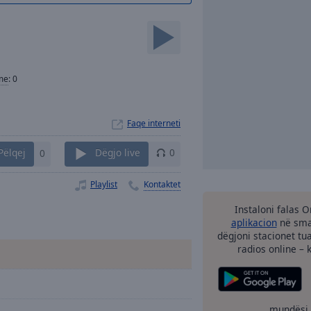
me
:
0
Faqe interneti
Pëlqej
0
Dëgjo live
0
Playlist
Kontaktet
Instaloni falas 
aplikacion
në smar
dëgjoni stacionet tu
radios online – 
mundësi 