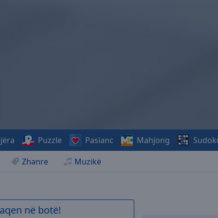
jëra
Puzzle
Pasianc
Mahjong
Sudok
Zhanre
Muzikë
aqen në botë!