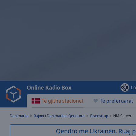
Video
Player
is
loading.
Play
Video
Online Radio Box
Lo
Play
Skip
Të gjitha stacionet
Të preferuarat
Backward
Skip
Forward
Danimarkë
Rajoni i Danimarkës Qendrore
Brædstrup
NM Server
Mute
Current
Qëndro me Ukrainën. Ruaj p
Time
0:00