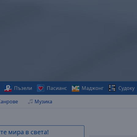
Пъзели
Пасианс
Маджонг
Судоку
анрове
Музика
е мира в света!