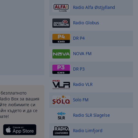
Radio Alfa Østjylland
Radio Globus
DR P4
NOVA FM
DR P3
Radio VLR
 безплатното
Radio Box за вашия
Solo FM
йте любимите си
йн където и да се
Radio SLR Slagelse
ате!
Radio Limfjord