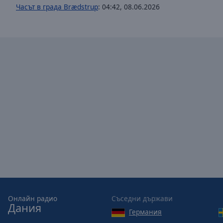
window.
Часът в града Brædstrup
:
04:42
,
08.06.2026
Text
Color
Opacity
Text
Background
Color
Opacity
Caption
Area
Background
Онлайн радио
Съседни държави
Color
Дания
Германия