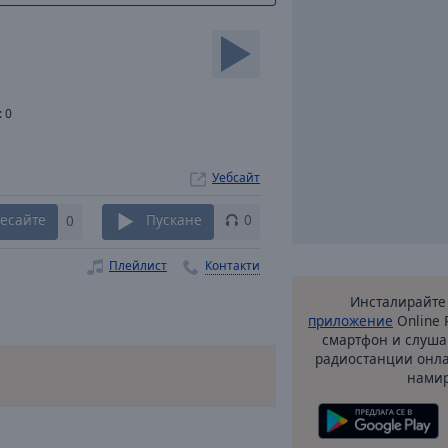
:
0
Уебсайт
есайте
0
Пускане
0
Плейлист
Контакти
Инсталирайте
приложение
Online 
смартфон и слуша
радиостанции онла
намир