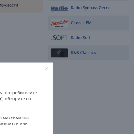
можности
Radio SydhavsØerne
Classic FM
Radio Soft
R&B Classics
 за потребителите
“, обзорите на
 в максимална
бисквитки или