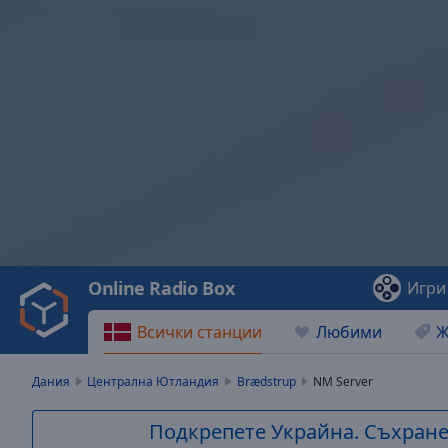
Video
Player
is
loading.
Play
Video
Online Radio Box
Игри
Play
Skip
Всички станции
Любими
Ж
Backward
Skip
Forward
Дания
Централна Ютландия
Brædstrup
NM Server
Mute
Current
Подкрепете Украйна. Съхранет
Time
0:00