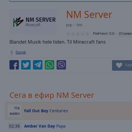
/
Duration
-:-
NM Server
Loaded
:
0.00%
pop
hits
0:00
Рейтинг:
0.0
Отзиви
Stream
Type
Blandet Musik hele tiden. Til Minecraft fans
LIVE
Seek to
Dansk
live,
currently
behind
Хар
live
LIVE
Remaining
Time
-
-:-
Сега в ефир NM Server
1x
Playback
На
Fall Out Boy
Centuries
Rate
живо
Chapters
Amber Van Day
Papa
02:38