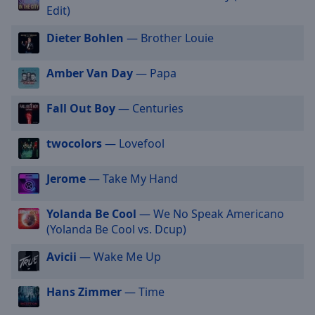
off
,
Edit)
selected
Dieter Bohlen
— Brother Louie
Audio
Track
Amber Van Day
— Papa
Picture-
in-
Fall Out Boy
— Centuries
Picture
Fullscreen
This
twocolors
— Lovefool
is
a
Jerome
— Take My Hand
modal
window.
Yolanda Be Cool
— We No Speak Americano
(Yolanda Be Cool vs. Dcup)
Beginning
of
Avicii
— Wake Me Up
dialog
window.
Hans Zimmer
— Time
Escape
will