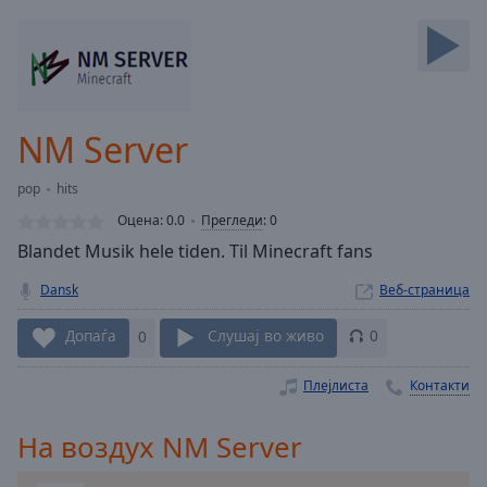
Backward
Skip
Forward
Mute
Current
Time
0:00
NM Server
/
Duration
-:-
pop
hits
Loaded
:
0.00%
Оцена:
0.0
Прегледи
:
0
Stream
Blandet Musik hele tiden. Til Minecraft fans
Type
LIVE
Dansk
Веб-страница
Seek to
live,
currently
Допаѓа
0
Слушај во живо
0
behind
live
LIVE
Remaining
Плејлиста
Контакти
Time
-
-:-
На воздух NM Server
1x