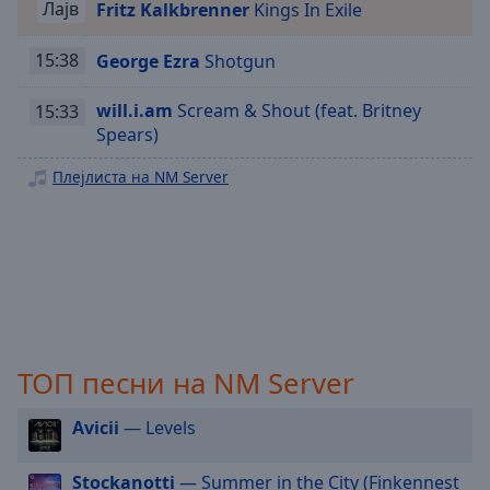
Лајв
Fritz Kalkbrenner
Kings In Exile
Playback
Rate
15:38
George Ezra
Shotgun
Chapters
will.i.am
Scream & Shout (feat. Britney
15:33
Chapters
Spears)
Descriptions
Плејлиста на NM Server
descriptions
off
,
selected
Subtitles
subtitles
settings
,
ТОП песни на NM Server
opens
subtitles
Avicii
— Levels
settings
dialog
subtitles
Stockanotti
— Summer in the City (Finkennest