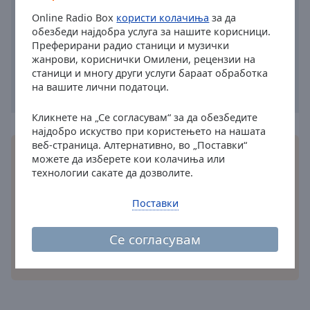
Caption
Area
Online Radio Box
користи колачиња
за да
обезбеди најдобра услуга за нашите корисници.
Background
Преферирани радио станици и музички
Color
жанрови, кориснички Омилени, рецензии на
станици и многу други услуги бараат обработка
на вашите лични податоци.
Opacity
Кликнете на „Се согласувам“ за да обезбедите
Font
најдобро искуство при користењето на нашата
Size
веб-страница. Алтернативно, во „Поставки“
Инсталирајте ја бесплатната Online Radio Box
можете да изберете кои колачиња или
апликација
на вашиот паметен телефон и
технологии сакате да дозволите.
слушајте ги вашите омилени радио станици
Text
онлајн – каде и да сте!
Edge
Поставки
Style
Се согласувам
Font
други опции
Family