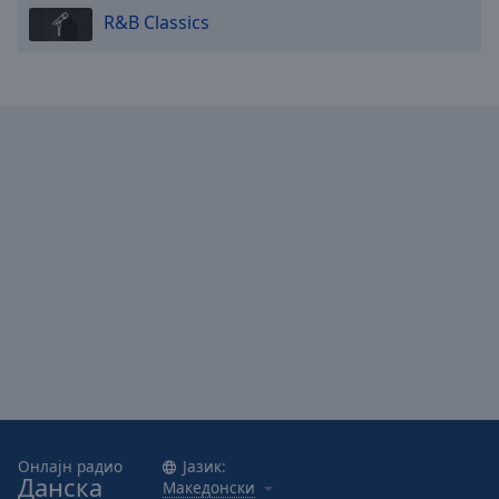
R&B Classics
Онлајн радио
Јазик:
Данска
Македонски