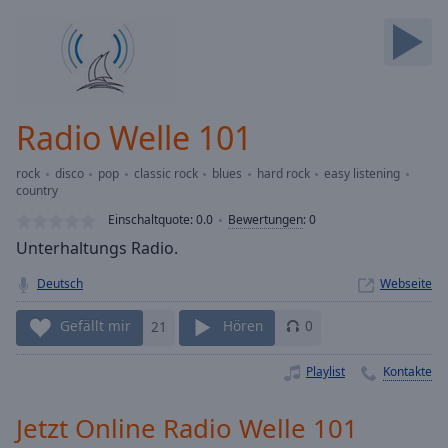
Backward
Skip
Forward
Mute
Current
Time
0:00
Radio Welle 101
/
Duration
-:-
rock
disco
pop
classic rock
blues
hard rock
easy listening
Loaded
:
country
0.00%
Einschaltquote:
0.0
Bewertungen
:
0
Stream
Type
Unterhaltungs Radio.
LIVE
Seek to
Deutsch
Webseite
live,
currently
behind
Gefällt mir
21
Hören
0
live
LIVE
Remaining
Playlist
Kontakte
Time
-
-:-
Jetzt Online Radio Welle 101
1x