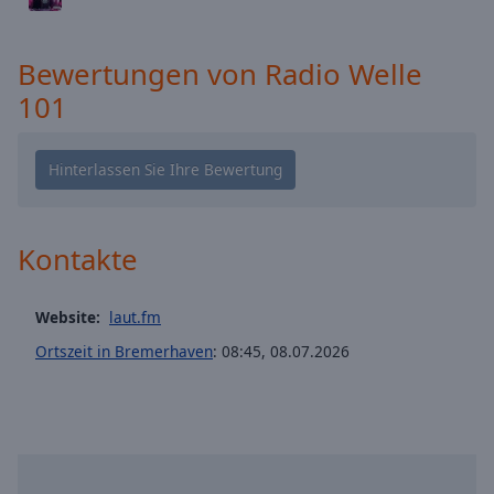
cancel
and
Bewertungen von Radio Welle
close
the
101
window.
Text
Color
Kontakte
Opacity
Website:
laut.fm
Text
Background
Ortszeit in Bremerhaven
:
08:45
,
08.07.2026
Color
Opacity