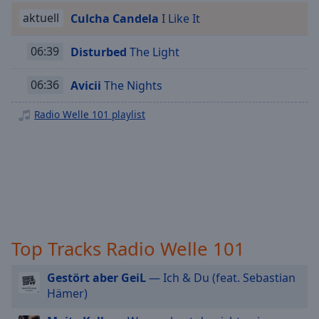
Playback
aktuell
Culcha Candela
I Like It
Rate
06:39
Disturbed
The Light
Chapters
Chapters
06:36
Avicii
The Nights
Descriptions
Radio Welle 101 playlist
descriptions
off
,
selected
Subtitles
subtitles
settings
,
Top Tracks Radio Welle 101
opens
subtitles
Gestört aber GeiL
— Ich & Du (feat. Sebastian
settings
Hämer)
dialog
subtitles