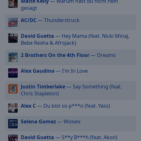
Maite Kelly
— Warum hast du nicht nein
off
,
gesagt
selected
AC/DC
— Thunderstruck
Audio
Track
David Guetta
— Hey Mama (feat. Nicki Minaj,
Picture-
Bebe Rexha & Afrojack)
in-
Picture
2 Brothers On the 4th Floor
— Dreams
Fullscreen
This
is
Alex Gaudino
— I'm In Love
a
modal
Justin Timberlake
— Say Something (feat.
window.
Chris Stapleton)
Alex C
— Du bist so p***o (feat. Yass)
Beginning
of
dialog
Selena Gomez
— Wolves
window.
Escape
David Guetta
— S**y B***h (feat. Akon)
will