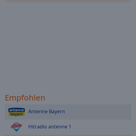
Reset
Done
Close
Modal
Dialog
End
of
dialog
window.
Empfohlen
Antenne Bayern
Hitradio antenne 1