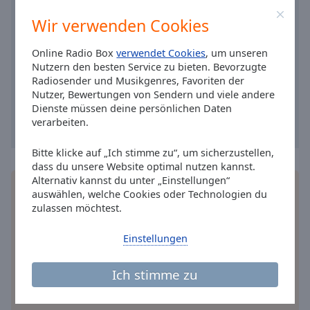
Caption
Area
Wir verwenden Cookies
Background
Color
Online Radio Box
verwendet Cookies
, um unseren
Nutzern den besten Service zu bieten. Bevorzugte
Radiosender und Musikgenres, Favoriten der
Opacity
Nutzer, Bewertungen von Sendern und viele andere
Dienste müssen deine persönlichen Daten
verarbeiten.
Font
Size
Bitte klicke auf „Ich stimme zu“, um sicherzustellen,
dass du unsere Website optimal nutzen kannst.
Alternativ kannst du unter „Einstellungen“
Text
Installieren Sie gratis
Gratisapp
auf Ihrem
auswählen, welche Cookies oder Technologien du
Edge
Smartphone die Online Radio Box-App und hören
zulassen möchtest.
Style
Sie Ihr Lieblingsradio online an, wo Sie immer
wollen.
Einstellungen
Font
Family
Ich stimme zu
andere Optionen