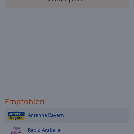
Reset
Done
Close
Modal
Dialog
End
of
dialog
window.
Empfohlen
Antenne Bayern
Radio Arabella