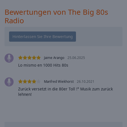
cancel
Bewertungen von The Big 80s
and
close
Radio
the
window.
Text
Color
Jaime Arango
25.06.2025
Lo mismo en 1000 Hits 80s
Opacity
Manfred Wiekhorst
26.10.2021
Text
Background
Zurück versetzt in die 80er Toll !° Musik zum zurück
lehnen!
Color
Opacity