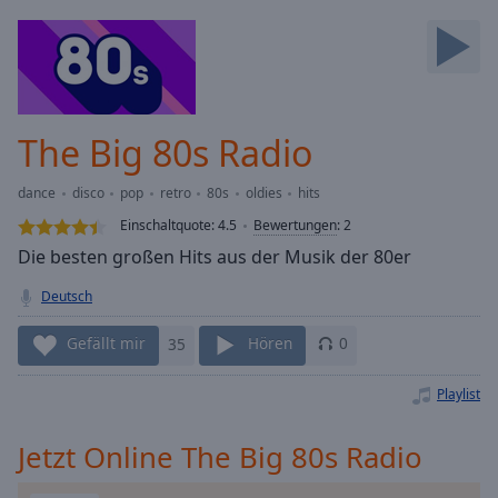
Backward
Skip
Forward
Mute
Current
Time
0:00
The Big 80s Radio
/
Duration
-:-
dance
disco
pop
retro
80s
oldies
hits
Loaded
:
0.00%
Einschaltquote:
4.5
Bewertungen
:
2
Stream
Die besten großen Hits aus der Musik der 80er
Type
LIVE
Deutsch
Seek to
live,
currently
Gefällt mir
35
Hören
0
behind
live
LIVE
Remaining
Playlist
Time
-
-:-
Jetzt Online The Big 80s Radio
1x