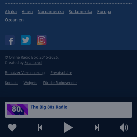
Afrika
Asien
Nordamerika
Südamerika
Europa
Ozeanien
© Online Radio Box, 2015-2026.
Created by
Final Level
Benutzer Vereinbarung
Privatsphäre
Kontakt
Widgets
Für die Radiosender
The Big 80s Radio