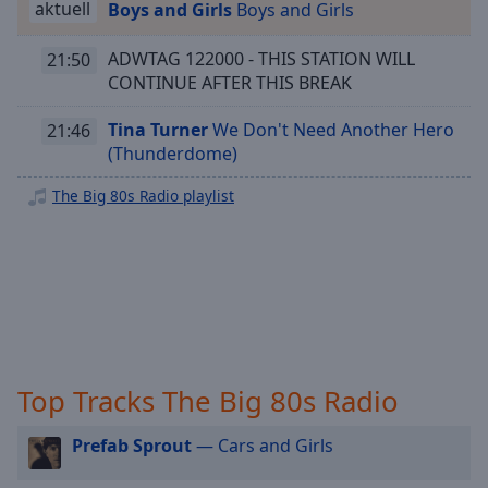
aktuell
Boys and Girls
Boys and Girls
Playback
Rate
ADWTAG 122000 - THIS STATION WILL
21:50
Chapters
CONTINUE AFTER THIS BREAK
Chapters
Tina Turner
We Don't Need Another Hero
21:46
(Thunderdome)
Descriptions
The Big 80s Radio playlist
descriptions
off
,
selected
Subtitles
subtitles
settings
,
opens
Top Tracks The Big 80s Radio
subtitles
settings
Prefab Sprout
— Cars and Girls
dialog
subtitles