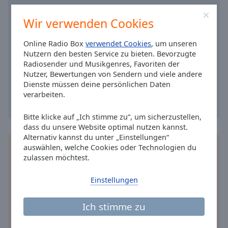
Caption
Area
Wir verwenden Cookies
Background
Color
Online Radio Box
verwendet Cookies
, um unseren
Nutzern den besten Service zu bieten. Bevorzugte
Radiosender und Musikgenres, Favoriten der
Opacity
Nutzer, Bewertungen von Sendern und viele andere
Dienste müssen deine persönlichen Daten
Font
verarbeiten.
Size
Bitte klicke auf „Ich stimme zu“, um sicherzustellen,
dass du unsere Website optimal nutzen kannst.
Text
Alternativ kannst du unter „Einstellungen“
Edge
Installieren Sie gratis
Gratisapp
auf Ihrem
auswählen, welche Cookies oder Technologien du
Style
zulassen möchtest.
Smartphone die Online Radio Box-App und hören
Sie Ihr Lieblingsradio online an, wo Sie immer
Einstellungen
wollen.
Font
Family
Ich stimme zu
andere Optionen