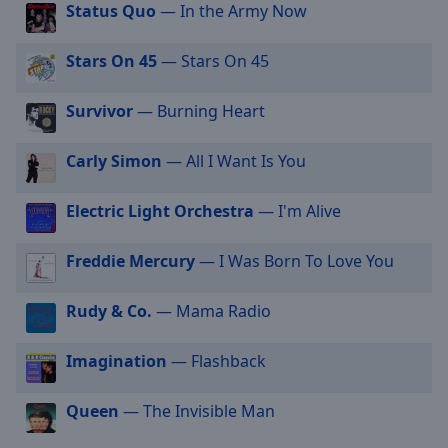
Status Quo
— In the Army Now
off
,
selected
Stars On 45
— Stars On 45
Audio
Track
Survivor
— Burning Heart
Picture-
in-
Carly Simon
— All I Want Is You
Picture
Fullscreen
This
Electric Light Orchestra
— I'm Alive
is
a
Freddie Mercury
— I Was Born To Love You
modal
window.
Rudy & Co.
— Mama Radio
Beginning
of
Imagination
— Flashback
dialog
window.
Queen
— The Invisible Man
Escape
will