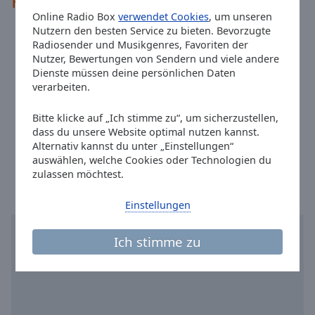
Kontakte
Reset
Online Radio Box
verwendet Cookies
, um unseren
Done
Nutzern den besten Service zu bieten. Bevorzugte
Close
Radio Seefunk RSF Reichenaustraße 19 D-78467
Adresse:
Radiosender und Musikgenres, Favoriten der
Modal
Konstanz
Dialog
Nutzer, Bewertungen von Sendern und viele andere
End
Telefon:
+(+49) 7531 28 65 33
Dienste müssen deine persönlichen Daten
of
verarbeiten.
Website:
www.radio-seefunk.de
dialog
Email:
studio@dasneueradioseefunk.de
window.
Bitte klicke auf „Ich stimme zu“, um sicherzustellen,
Facebook:
@DasneueRadioSeefunk
dass du unsere Website optimal nutzen kannst.
Alternativ kannst du unter „Einstellungen“
Ortszeit in Konstanz
:
15:57
,
08.10.2026
auswählen, welche Cookies oder Technologien du
zulassen möchtest.
Einstellungen
Ich stimme zu