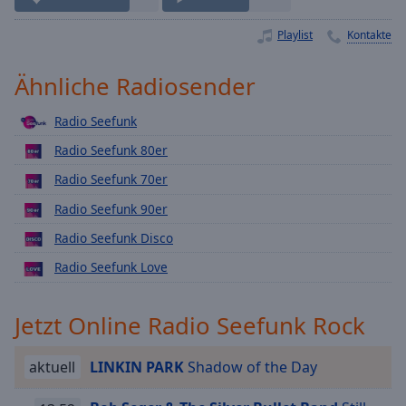
Playback
Rate
Playlist
Kontakte
Chapters
Ähnliche Radiosender
Chapters
Radio Seefunk
Descriptions
Radio Seefunk 80er
descriptions
Radio Seefunk 70er
off
,
selected
Radio Seefunk 90er
Radio Seefunk Disco
Subtitles
Radio Seefunk Love
subtitles
settings
,
opens
Jetzt Online Radio Seefunk Rock
subtitles
settings
aktuell
LINKIN PARK
Shadow of the Day
dialog
subtitles