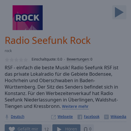
Backward
Skip
Forward
Mute
Current
Time
0:00
Radio Seefunk Rock
/
Duration
-:-
rock
Loaded
:
0.00%
Einschaltquote:
0.0
Bewertungen
:
0
Stream
RSF - einfach die beste Musik! Radio Seefunk RSF ist
Type
LIVE
das private Lokalradio für die Gebiete Bodensee,
Seek to
Hochrhein und Oberschwaben in Baden-
live,
Württemberg. Der Sitz des Senders befindet sich in
currently
Konstanz. Für den Werbezeitenverkauf hat Radio
behind
live
LIVE
Seefunk Niederlassungen in Überlingen, Waldshut-
Remaining
Tiengen und Kressbronn.
Weitere mehr
Time
-
-:-
Deutsch
Webseite
1x
Gefällt mir
12
Hören
0