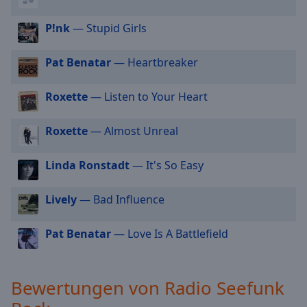
cancel
P!nk
— Stupid Girls
and
close
the
Pat Benatar
— Heartbreaker
window.
Roxette
— Listen to Your Heart
Text
Color
Roxette
— Almost Unreal
Opacity
Linda Ronstadt
— It's So Easy
Lively
— Bad Influence
Text
Background
Color
Pat Benatar
— Love Is A Battlefield
Opacity
Bewertungen von Radio Seefunk