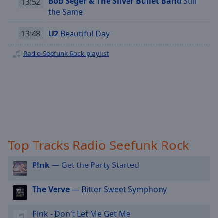
Bob Seger & The Silver Bullet Band
Still
13:52
off
,
the Same
selected
13:48
U2
Beautiful Day
Audio
Track
Radio Seefunk Rock playlist
Picture-
in-
Picture
Fullscreen
This
is
a
modal
window.
Top Tracks Radio Seefunk Rock
Beginning
P!nk
— Get the Party Started
of
dialog
The Verve
— Bitter Sweet Symphony
window.
Escape
Pink - Don't Let Me Get Me
will